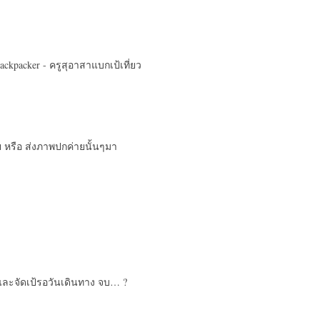
cker -​ ครู​สุ​อาสา​แบก​เป้​เที่ยว​
าย หรือ ส่งภาพปกค่ายนั้นๆมา
ุ่ม และจัดเป้รอวันเดินทาง จบ… ?