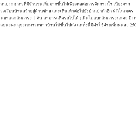
ประชากรที่มีจำนวนเพิ่มมากขึ้นไม่เพียงพอต่อการจัดการน้ำ เนื่องจาก
งเรียนบ้านสว้าอยู่ด้านซ้าย และเดินเท้าต่อไปยังบ้านป่ากำอีก 6 กิโลเมตร
มีรถขนยาและสัมภาระ 1 คัน สามารถติดรถไปได้ (เดินไม่แบกสัมภาระ​นะคะ มีร
เลยนะคะ สุจะเหมารถชาวบ้านให้ขึ้นไปส่ง แต่ทั้งนี้มีค่าใช้จ่ายเพิ่มคนละ 25