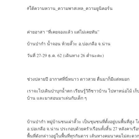
#ใต้ความหวาน_ความพาสเทล_ความยูนิคอร์น
ค่ายอาสา “ที่เคยจองแล้ว แต่ไม่เคยทัน”
บ้าน​ป่า​กำ​ น้ำ​จอน​ ห้วย​ลั​๊​วะ​ อ.บ่อเกลือ​ จ.น่าน
วันที่ 27-29 ธ.ค. 62 (เดินทาง 26 ค่ำนะคะ)​
ช่วงปลายปี อากาศ​ที่นี่หนาว ดาวสวย ตื่นมาก็มีแต่หมอก
เราจะไปเดินป่าบุกน้ำตก เรียนรู้​วิถีชาวบ้าน ไปหาหน่อไม้ เ
บ้าน และมาสอนมาเล่นกับเด็ก ๆ
บ้านป่ากำ หมู่บ้านชนเผ่าลั๊วะ เป็นชุมชนที่ตั้งอยู่บนพื้นท
อ.บ่อเกลือ จ.น่าน ประกอบด้วยครัวเรือนทั้งสิ้น 27 หลังค
พื้นที่ดังกล่าวอยู่ในพื้นที่ทุรกันดาร เส้นทางคมนาคมไม่ส