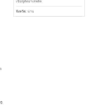
เชื้อ/ผู้ติดยาเสพติด
จังหวัด:
น่าน
ว
ปี