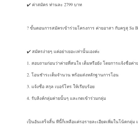
✔️ ค่าสมัคร ท่านละ 2799 บาท
? ขั้นตอน​การสมัครเข้าร่วม​โครงการ ค่ายอาสา กับครูสุ Su Backpa
✔️ สมัครง่ายๆ แค่อย่าเยอะเท่านั้นเองค่ะ
1. สอบถามก่อนว่าค่ายที่สนใจ เต็ม​หรือ​ยัง โดยการแจ้งชื่อค่
2. โอนชำระเต็มจำนวน พร้อมส่งหลักฐาน​การโอน
3. แจ้งชื่อ สกุล เบอร์โทร ให้เรียบร้อย
4. รับลิงค์​กลุ่มค่ายนั้นๆ และกดเข้าร่วมกลุ่ม
เป็นอันเสร็จสิ้น​ ทีนี้ก็เหลือแค่รอรายละเอียด​เพิ่มในโน้ต​กล