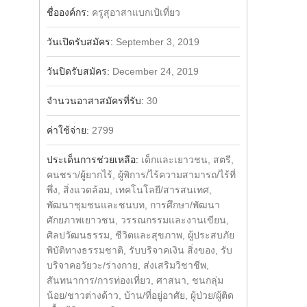
Share
Facebook
ชื่อองค์กร:
ครู​สุ​อาสา​แบก​เป้​เที่ยว​
วันเปิดรับสมัคร:
September 3, 2019
วันปิดรับสมัคร:
December 24, 2019
จำนวนอาสาสมัครที่รับ:
30
ค่าใช้จ่าย:
2799
ประเด็นการช่วยเหลือ:
เด็กและเยาวชน, สตรี,
คนชรา/ผู้ยากไร้, ผู้พิการ/ไร้ความสามารถ/ไร้ที่
พึ่ง, สิ่งแวดล้อม, เทคโนโลยี/สารสนเทศ,
พัฒนาชุมชนและชนบท, การศึกษา/พัฒนา
ศักยภาพเยาวชน, วรรณกรรมและงานเขียน,
ศิลปวัฒนธรรม, ชีวิตและสุขภาพ, ผู้ประสบภัย
พิบัติทางธรรมชาติ, รับบริจาคเงิน สิ่งของ, รับ
บริจาคอวัยวะ/ร่างกาย, ส่งเสริมวิชาชีพ,
สันทนาการ/การท่องเที่ยว, ศาสนา, ชนกลุ่ม
น้อย/ชาวต่างด้าว, บ้าน/ที่อยู่อาศัย, ผู้ป่วย/ผู้ติด