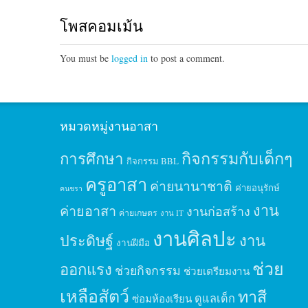
โพสคอมเม้น
You must be
logged in
to post a comment.
หมวดหมู่งานอาสา
กิจกรรมกับเด็กๆ
การศึกษา
กิจกรรม BBL
ครูอาสา
ค่ายนานาชาติ
ค่ายอนุรักษ์
คนชรา
งาน
ค่ายอาสา
งานก่อสร้าง
ค่ายเกษตร
งาน IT
งานศิลปะ
ประดิษฐ์
งาน
งานฝีมือ
ช่วย
ออกแรง
ช่วยกิจกรรม
ช่วยเตรียมงาน
เหลือสัตว์
ทาสี
ดูแลเด็ก
ซ่อมห้องเรียน