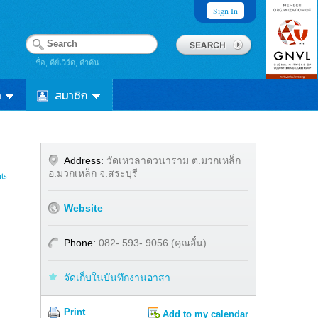
Sign In
ชื่อ, คีย์เวิร์ด, คำค้น
า
สมาชิก
Address:
วัดเหวลาดวนาราม ต.มวกเหล็ก
อ.มวกเหล็ก จ.สระบุรี
ts
Website
Phone:
082- 593- 9056 (คุณอั๋น)
จัดเก็บในบันทึกงานอาสา
Print
Add to my calendar