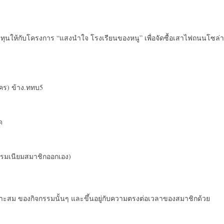
ุนให้กับโครงการ “แสงนำใจ โรงเรียนของหนู” เพื่อจัดซื้อเสาไฟถนนโซล่า
นคร) ข้าง.ททบ5
ด
าธรรมเนียมสมาชิกออกเอง)
ะสม ของกิจกรรมนั้นๆ และขึ้นอยู่กับความตรงต่อเวลาของสมาชิกด้วย