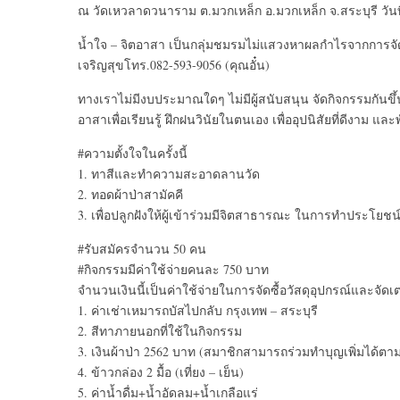
ณ วัดเหวลาดวนาราม ต.มวกเหล็ก อ.มวกเหล็ก จ.สระบุรี วันที่
น้ำใจ – จิตอาสา เป็นกลุ่มชมรมไม่แสวงหาผลกำไรจากการจั
เจริญสุขโทร.082-593-9056 (คุณอั๋น)
ทางเราไม่มีงบประมาณใดๆ ไม่มีผู้สนับสนุน จัดกิจกรรมกันขึ้นม
อาสาเพื่อเรียนรู้ ฝึกฝนวินัยในตนเอง เพื่ออุปนิสัยที่ดีงาม และพ
#ความตั้งใจในครั้งนี้
1. ทาสีและทำความสะอาดลานวัด
2. ทอดผ้าป่าสามัคคี
3. เพื่อปลูกฝังให้ผู้เข้าร่วมมีจิตสาธารณะ ในการทำประโยช
#รับสมัครจำนวน 50 คน
#กิจกรรมมีค่าใช้จ่ายคนละ 750 บาท
จำนวนเงินนี้เป็นค่าใช้จ่ายในการจัดซื้อวัสดุอุปกรณ์และจัดเ
1. ค่าเช่าเหมารถบัสไปกลับ กรุงเทพ – สระบุรี
2. สีทาภายนอกที่ใช้ในกิจกรรม
3. เงินผ้าป่า 2562 บาท (สมาชิกสามารถร่วมทำบุญเพิ่มได้ตา
4. ข้าวกล่อง 2 มื้อ (เที่ยง – เย็น)
5. ค่าน้ำดื่ม+น้ำอัดลม+น้ำเกลือแร่