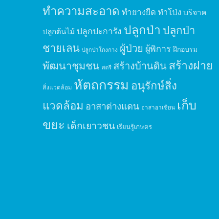
ทำความสะอาด
ทำยางยืด
ทำโป่ง
บริจาค
ปลูกป่า
ปลูกป่า
ปลูกปะการัง
ปลูกต้นไม้
ชายเลน
ผู้ป่วย
ผู้พิการ
ฝึกอบรม
ปลูกป่าโกงกาง
สร้างฝาย
พัฒนาชุมชน
สร้างบ้านดิน
สตรี
หัตถกรรม
อนุรักษ์สิ่ง
สิ่งแวดล้อม
เก็บ
แวดล้อม
อาสาต่างแดน
อาสาอาเซียน
ขยะ
เด็กเยาวชน
เรียนรู้เกษตร