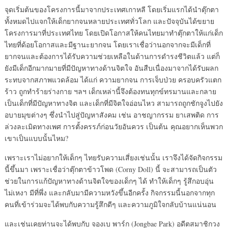
จุดเริ่มต้นของโครงการนี้มาจากประเทศเกาหลี โดยเริ่มแรกได้นำตุ๊กตา
ทั้งหมดไปแจกให้เด็กยากจนหลายประเทศทั่วโลก และปัจจุบันได้ขยาย
โครงการมาที่ประเทศไทย โดยเปิดโอกาสให้คนไทยมาทำตุ๊กตาให้แก่เด็ก
ไทยที่ด้อยโอกาสและมีฐานะยากจน โดยเราเชื่อว่านอกจากจะมีเด็กที่
ยากจนและต้องการได้รับความช่วยเหลือในด้านการดำรงชีวิตแล้ว แต่ก็
ยังมีเด็กอีกมากมายที่มีปัญหาทางด้านจิตใจ อันสืบเนื่องมาจากได้รับผลก
ระทบจากสภาพแวดล้อม ได้แก่ ความยากจน การเจ็บป่วย ครอบครัวแตก
ร้าว ถูกทำร้ายร่างกาย ฯลฯ เด็กเหล่านี้จึงต้องทนทุกข์ทรมานและกลาย
เป็นเด็กที่มีปัญหาทางจิต และเด็กที่มีจิตใจอ่อนไหว สามารถถูกชักจูงไปยัง
อบายมุขต่างๆ ซึ่งนำไปสู่ปัญหาสังคม เช่น อาชญากรรม ยาเสพติด การ
ล่วงละเมิดทางเพศ การตั้งครรภ์ก่อนวัยอันควร เป็นต้น คุณอยากเห็นพวก
เขาเป็นแบบนั้นไหม?
เพราะเราไม่อยากให้เด็กๆ ไทยรับความเสี่ยงเช่นนั้น เราจึงได้จัดกิจกรรม
นี้ขึ้นมา เพราะเชื่อว่าตุ๊กตาข้าวโพด (Corny Doll) นี้ จะสามารถเป็นตัว
ช่วยในการแก้ปัญหาทางด้านจิตใจของเด็กๆ ได้ ทำให้เด็กๆ รู้สึกอบอุ่น
ไม่เหงา มีที่พึ่ง และกลับมามีความหวังขึ้นอีกครั้ง กิจกรรมนี้นอกจากทุก
คนที่เข้าร่วมจะได้พบกับความรู้สึกดีๆ และความภูมิใจกลับบ้านแน่นอน
และเช่นเคยท่านจะได้พบกับ จองเบ พาร์ก (Jongbae Park) อดีตสมาชิกวง