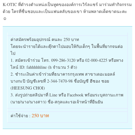
K-OTIC ที่ดำรงตำแหน่งเป็นทูตขององค์การเวิร์ลแชร์ มาร่วมทำกิจกรรม
ด้วย ใครที่ชื่นชอบและเป็นแฟนคลับของเขา ห้ามพลาดเด็ดขาดนะคะ
☺
ค่าสมัครพร้อมอุปกรณ์ คนละ 250 บาท
โดยจะนำรายได้และตุ๊กตาไปมอบให้กับเด็กๆ ในพื้นที่ยากจนต่อ
ไป
1. สมัครเข้าร่วม โทร. 099-286-3120 หรือ 02-000-4225 หรือทาง
ไลน์ ID: fahhhhhline (h จำนวน 5 ตัว)
2. ชำระเงินค่าเข้าร่วมที่ธนาคารกรุงเทพ สาขาเดอะมอลล์
บางกะปิ บัญชีเลขที่ 2-344-7470-98 ชื่อบัญชี ฮีซอง ชอย
(HEESUNG CHOI)
3. ส่งรูปถ่ายสลิปมาที่ Line หรือ Facebook พร้อมระบุสถานะภาพ
(นาย/นาง/นางสาว) ชื่อ-สกุลและรอเจ้าหน้าที่ยืนยัน
250 บาท
ค่าใช้จ่าย :