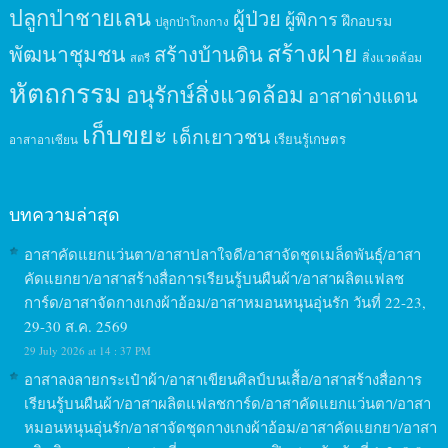
ปลูกป่าชายเลน
ผู้ป่วย
ผู้พิการ
ฝึกอบรม
ปลูกป่าโกงกาง
สร้างฝาย
พัฒนาชุมชน
สร้างบ้านดิน
สิ่งแวดล้อม
สตรี
หัตถกรรม
อนุรักษ์สิ่งแวดล้อม
อาสาต่างแดน
เก็บขยะ
เด็กเยาวชน
เรียนรู้เกษตร
อาสาอาเซียน
บทความล่าสุด
อาสาคัดแยกแว่นตา/อาสาปลาใจดี/อาสาจัดชุดเมล็ดพันธุ์/อาสา
คัดแยกยา/อาสาสร้างสื่อการเรียนรู้บนผืนผ้า/อาสาผลิตแฟลช
การ์ด/อาสาจัดกางเกงผ้าอ้อม/อาสาหมอนหนุนอุ่นรัก วันที่ 22-23,
29-30 ส.ค. 2569
29 July 2026 at 14 : 37 PM
อาสาลงลายกระเป๋าผ้า/อาสาเขียนศิลป์บนเสื้อ/อาสาสร้างสื่อการ
เรียนรู้บนผืนผ้า/อาสาผลิตแฟลชการ์ด/อาสาคัดแยกแว่นตา/อาสา
หมอนหนุนอุ่นรัก/อาสาจัดชุดกางเกงผ้าอ้อม/อาสาคัดแยกยา/อาสา