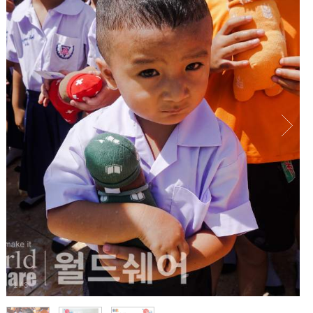
1
/
3