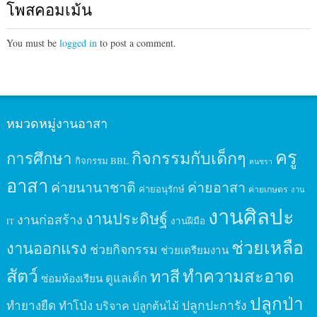
โพสคอมเม้น
You must be
logged in
to post a comment.
หมวดหมู่งานอาสา
ครู
กิจกรรมกับเด็กๆ
การศึกษา
กิจกรรม BBL
คนชรา
อาสา
ค่ายนานาชาติ
ค่ายอาสา
ค่ายอนุรักษ์
ค่ายเกษตร
งาน
งานศิลปะ
งานประดิษฐ์
งานก่อสร้าง
งานฝีมือ
IT
ช่วยเหลือ
งานออกแรง
ช่วยกิจกรรม
ช่วยเตรียมงาน
สัตว์
ทาสี
ทำความสะอาด
ดูแลเด็ก
ซ่อมห้องเรียน
ปลูกป่า
ปลูกปะการัง
ทำยางยืด
ทำโป่ง
บริจาค
ปลูกต้นไม้