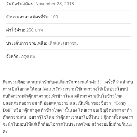
วันปิดรับสมัคร:
November 28, 2018
จำนวนอาสาสมัครที่รับ:
100
ค่าใช้จ่าย:
250 บาท
ประเด็นการช่วยเหลือ:
เด็กและเยาวชน
จังหวัด:
กรุงเทพ
กิจกรรมจิตอาสาสุดน่ารักกับคนที่น่ารัก ♥ มาแล้วค่ะ!!! ครั้งที่ 9 แล้วกับ
การเปิดโอกาสให้คุณ (คนน่ารัก) มาร่วมใช้เวลาว่างให้เป็นประโยชน์
กับกิจกรรมทำตุ๊กตาจากถุงเท้าข้าวโพด ผลิตมาจากเส้นใยข้าวโพด
ปลอดภัยต่อธรรมชาติ ย่อยสลายง่าย และเป็นที่มาของชื่อว่า “Corny
Doll” หรือ “ตุ๊กตาถุงเท้าข้าวโพด” นั้นเอง โดยเราขอเชิญจิตอาสามาทำ
ตุ๊กตาร่วมกัน อยากรู้ใช่ไหม ว่าตุ๊กตาเราเอาไปที่ไหน ? ตุ๊กตาทั้งหมดเรา
จะนำไปมอบให้แก่เด็กด้อยโอกาสในประเทศไทย สร้างรอยยิ้มด้วยกันนะ
คะ