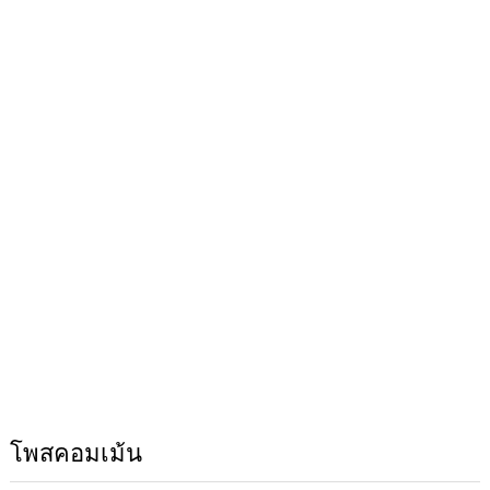
โพสคอมเม้น