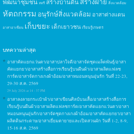
สร้างฝาย
พัฒนาชุมชน
สร้างบ้านดิน
สิ่งแวดล้อม
สตรี
หัตถกรรม
อนุรักษ์สิ่งแวดล้อม
อาสาต่างแดน
เก็บขยะ
เด็กเยาวชน
เรียนรู้เกษตร
อาสาอาเซียน
บทความล่าสุด
อาสาคัดแยกแว่นตา/อาสาปลาใจดี/อาสาจัดชุดเมล็ดพันธุ์/อาสา
คัดแยกยา/อาสาสร้างสื่อการเรียนรู้บนผืนผ้า/อาสาผลิตแฟลช
การ์ด/อาสาจัดกางเกงผ้าอ้อม/อาสาหมอนหนุนอุ่นรัก วันที่ 22-23,
29-30 ส.ค. 2569
29 July 2026 at 14 : 37 PM
อาสาลงลายกระเป๋าผ้า/อาสาเขียนศิลป์บนเสื้อ/อาสาสร้างสื่อการ
เรียนรู้บนผืนผ้า/อาสาผลิตแฟลชการ์ด/อาสาคัดแยกแว่นตา/อาสา
หมอนหนุนอุ่นรัก/อาสาจัดชุดกางเกงผ้าอ้อม/อาสาคัดแยกยา/อาสา
ผลิตดินกระดาษ/อาสาเยี่ยมตายายและเปิดสวนผัก วันที่ 1-2, 8-9,
15-16 ส.ค. 2569