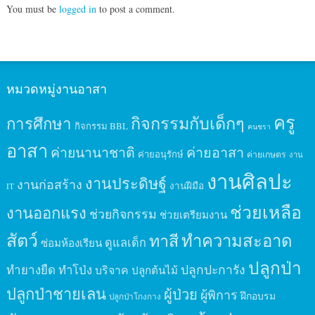
You must be
logged in
to post a comment.
หมวดหมู่งานอาสา
ครู
กิจกรรมกับเด็กๆ
การศึกษา
กิจกรรม BBL
คนชรา
อาสา
ค่ายนานาชาติ
ค่ายอาสา
ค่ายอนุรักษ์
ค่ายเกษตร
งาน
งานศิลปะ
งานประดิษฐ์
งานก่อสร้าง
งานฝีมือ
IT
ช่วยเหลือ
งานออกแรง
ช่วยกิจกรรม
ช่วยเตรียมงาน
สัตว์
ทาสี
ทำความสะอาด
ดูแลเด็ก
ซ่อมห้องเรียน
ปลูกป่า
ปลูกปะการัง
ทำยางยืด
ทำโป่ง
บริจาค
ปลูกต้นไม้
ปลูกป่าชายเลน
ผู้ป่วย
ผู้พิการ
ฝึกอบรม
ปลูกป่าโกงกาง