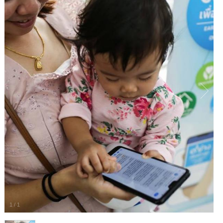
1
/
1