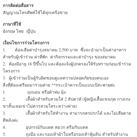
การติดต่อสื่อสาร
สัญญาณโทรศัพท์ใช้ได้ทุกเครือข่าย
ภาษาที่ใช้
อังกฤษ ไทย ญี่ปุ่น
เงื่อนไขการร่วมโครงการ
1. ต้องเสียค่าบำรุงสมาคม 2,500 บาท ซึ่งจะนำมาเป็นค่าอาหาร
สำหรับผู้เข้าร่วม ค่าที่พัก ค่ากิจกรรมและค่าบำรุง ของสมาคม
2. ต้องมีอายุ 18 ปีขึ้นไป และต้องแจ้งผู้ปกครองให้รับทราบก่อนเข้าร่วม
โครงการ
3. ผู้เข้าร่วมเป็นผู้รับผิดชอบดูแลความปลอดภัยของตนเอง
สิ่งที่ต้องเตรียมมาร่วมค่าย **กระเป๋าควรเป็นแบบเป้สะพายค่ะ
1. ถุงนอน หรือผ้าห่ม มุ้ง
2. เสื้อผ้าสำหรับสวมใส่ 2 สัปดาห์ (ผู้หญิงเสื้อแขนกุด กางเกง
ขาสั้นเลยเข่าไม่ควรสวมใสระหว่างค่าย)
3. เสื้อผ้าสำหรับใส่ทำงาน สามารถสกปรกได้ และไม่เสียดาย
ทีหลังค่ะ
4. อุปกรณ์กันแดด หมวก ครีมกันแดด
5. ถุงมือ และรองเท้าผ้าใบหรือรองเท้าหุ้มส้น สำหรับทำงาน