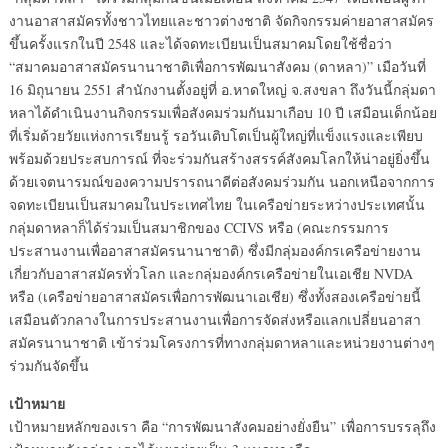
งานอาสาสมัครทั้งชาวไทยและชาวต่างชาติ จัดกิจกรรมค่ายอาสาสมัคร
ขึ้นครั้งแรกในปี 2548 และได้จดทะเบียนเป็นสมาคมโดยใช้ชื่อว่า
“สมาคมอาสาสมัครนานาชาติเพื่อการพัฒนาสังคม (ดาหลา)” เมือวันที่
16 มิถุนายน 2551 สำนักงานตั้งอยู่ที่ อ.หาดใหญ่ จ.สงขลา ถึงวันนี้กลุ่มดา
หลาได้ดำเนินงานกิจกรรมเพื่อสังคมร่วมกันมาเกือบ 10 ปี เสมือนเด็กน้อย
ที่เริ่มด้วยวัยแห่งการเรียนรู้ รอวันเติบโตเป็นผู้ใหญ่ที่แข็งแรงและเพียบ
พร้อมด้วยประสบการณ์ ที่จะร่วมกันสร้างสรรค์สังคมโลกให้น่าอยู่ยิ่งขึ้น
ด้วยเจตนารมณ์ของความปรารถนาดีต่อสังคมร่วมกัน นอกเหนือจากการ
จดทะเบียนเป็นสมาคมในประเทศไทย ในเครือข่ายระหว่างประเทศนั้น
กลุ่มดาหลาก็ได้ร่วมเป็นสมาชิกของ CCIVS หรือ (คณะกรรมการ
ประสานงานเพื่ออาสาสมัครนานาชาติ) ซึ่งมีกลุ่มองค์กรเครือข่ายงาน
เกี่ยวกับอาสาสมัครทั่วโลก และกลุ่มองค์กรเครือข่ายในเอเชีย NVDA
หรือ (เครือข่ายอาสาสมัครเพื่อการพัฒนาเอเชีย) ซึ่งทั้งสองเครือข่ายนี้
เสมือนตัวกลางในการประสานงานเพื่อการจัดส่งหรือแลกเปลี่ยนอาสา
สมัครนานาชาติ เข้าร่วมโครงการที่ทางกลุ่มดาหลาและหน่วยงานต่างๆ
ร่วมกันจัดขึ้น
เป้าหมาย
เป้าหมายหลักของเรา คือ “การพัฒนาสังคมอย่างยั่งยืน” เพื่อการบรรลุถึง