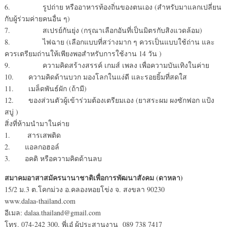
6. รูปถ่าย หรืออาหารท้องถิ่นของตนเอง (สำหรับมาแลกเปลี่ยน
กับผู้ร่วมค่ายคนอื่น ๆ)
7. สเปรย์กันยุ่ง (กรุณาเลือกอันที่เป็นมิตรกับสิงแวดล้อม)
8. ไฟฉาย (เลือกแบบที่สว่างมาก ๆ ควรเป็นแบบใช้ถ่าน และ
ควรเตรียมถ่านให้เพียงพอสำหรับการใช้งาน 14 วัน )
9. ความคิดสร้างสรรค์ เกมส์ เพลง เพื่อความบันเทิงในค่าย
10. ความคิดด้านบวก มองโลกในแง่ดี และรอยยิ้มที่สดใส
11. เมล็ดพันธ์ผัก (ถ้ามี)
12. ของส่วนตัวผู้เข้าร่วมต้องเตรียมเอง (ยาสระผม ผงซักฟอก แป้ง
สบู่ )
สิ่งที่ห้ามนำมาในค่าย
1. สารเสพติด
2. แอลกอฮอล์
3. อคติ หรือความคิดด้านลบ
สมาคมอาสาสมัครนานาชาติเพื่อการพัฒนาสังคม (ดาหลา)
15/2 ม.3 ต.โคกม่วง อ.คลองหอยโข่ง จ. สงขลา 90230
www.dalaa-thailand.com
อีเมล: dalaa.thailand@gmail.com
โทร. 074-242 300, พี่เอ๋ ผู้ประสานงาน 089 738 7417