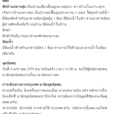
ที่พัก
พักบ้านกลางทุ่ง
เป็นบ้านเดี่ยวตั้งอยู่กลางทุ่งนา ชาวบ้านในเกาะสุกร
เรียกว่าบ้านกลางทุ่ง เป็นบ้านยกพื้นสูงประมาณ 1 เมตร ใต้ถุนบ้านมีน้ำ
มีห้องพักสำหรับอาสาสมัครผู้หญิง 1 ห้อง มีห้องน้ำในตัว ส่วนอาสาสมัคร
ผู้ชายพักเต็นท์บริเวณบ้าน มีห้องน้ำในบ้าน
ซักผ้า
ซักผ้ากับมือ กรุณานำผงซักฟอกมาเอง
ห้องน้ำ
มีห้องน้ำสำหรับอาสาสมัคร 2 ห้อง สามารถใช้ส้วมและอาบน้ำในห้อง
เดียวกัน
จุดนัดพบ
วันที่ 4 มกราคม 2559 สนามบินตรัง เวลา 11.00 น. ขอให้ผู้สมัครทุกคน
มายังจุดนัดพบภายในเวลาดังกล่าวค่ะ
การเดินทางจากกรุงเทพ มายังจุดนัดพบ
ทางเครื่องบิน นั่งเครื่องจากดอนเมือง มาลงสนามบิน ตรัง หลังจากนั้น
นั่งแท็กซี่ มายังจุดนัดพบสถานีรถไฟ (หากต้องการข้อมูลที่ชัดเจนเช็คดู
ททท.ตรัง)
ทางรถบัส นั่งรถบัส จากสายใต้ กรุงเทพ ตรัง (หลังจากนั้นต่อ มอไซด์
หรือตุ๊กตุ๊ก มายังจุดนัดพบ)