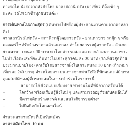
ทางรถไฟ นั่งรถจากหัวลำโพง มาลงสถานี ตรัง (มาเที่ยว ที่ถึงเช้า ๆ
นะคะ รถไฟ มาช้าทุกขบวนค่ะ)
การเดินทางไปเกาะสุกร
(เดินทางไปพร้อมผู้ประสานงานค่ายจากดาหลา
ค่ะ)
จากสถานีรถไฟตรัง – สถานีรถตู้โดยสารตรัง – ย่านตาขาว รถตุ๊ก ๆ หรือ
มอเตอร์ไซด์รับจ้างราคาแล้วแต่ตกลง ค่าโดยสารรถตู้จากตรัง – อำเภอ
ย่านตาขาว คนละ 30 บาท ค่าโดยสารรถสองแถวจากอำเภอย่านตาขาว
ไปท่าเรือตะเสะที่จะเดินทางไปเกาะสุกรคน ละ 30 บาท (รถเที่ยวสุดท้าย
ประมาณบ่ายโมง) ค่าเรือโดยสารจากฝั่งไปเกาะคนละ 30 บาท (ถ้าเหมา
เที่ยวละ 240 บาท) ค่ารถโดยสารบนเกาะจากท่าเรือถึงที่พักคนละ 40 บาท
คุณสมบัติของผู้ที่เหมาะสมในการเข้าร่วมโครงการนี้
– สามารถใช้ชีวิตแบบเรียบง่าย ทำงานในที่ที่มีอากาศร้อนได้
– ใจกว้าง พร้อมเรียนรู้สิ่งใหม่ ๆ และสามารถอยู่ร่วมกับคนอื่นได้
– มีความคิดสร้างสรรค์ และสนใจกิจกรรมต่างๆ
– ไม่ยึดติดกับโลกออนไลน์
จำนวนอาสาสมัครที่เปิดรับสมัคร
อาสาสมัครไทย 10 คน