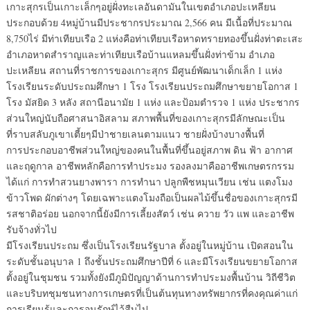
เกาะสุกรเป็นเกาะเล็กๆอยู่ฝั่งทะเลอันดามันในเขตอำเภอปะเหลียน
ประกอบด้วย 4หมู่บ้านมีประชากรประมาณ 2,566 คน มีเนื้อที่ประมาณ
8,750ไร่ มีท่าเทียบเรือ 2 แห่งคือท่าเทียบเรือหาดทรายทองขึ้นฝั่งท่าตะเสะ
อำเภอหาดสำราญและท่าเทียบเรือบ้านแหลมขึ้นฝั่งท่าข้าม อำเภอ
ปะเหลียน สถานที่ราชการของเกาะสุกร มีศูนย์พัฒนาเด็กเล็ก 1 แห่ง
โรงเรียนระดับประถมศึกษา 1 โรง โรงเรียนประถมศึกษาขยายโอกาส 1
โรง มัสยิด 3 หลัง สถานีอนามัย 1 แห่ง และป้อมตำรวจ 1 แห่ง ประชากร
ส่วนใหญ่นับถือศาสนาอิสลาม สภาพพื้นที่ของเกาะสุกรมีลักษณะเป็น
ที่ราบสลับภูเขาเตี้ยๆมีป่าชายเลนตามแนว ชายฝั่งบ้างบางพื้นที่
การประกอบอาชีพส่วนใหญ่ของคนในพื้นที่ขึ้นอยู่สภาพ ดิน ฟ้า อากาศ
และฤดูกาล อาชีพหลักคือการทำประมง รองลงมาคืออาชีพเกษตรกรรม
ได้แก่ การทำสวนยางพารา การทำนา ปลูกพืชหมุนเวียน เช่น แตงโมง
ข้าวโพด ผักต่างๆ โดยเฉพาะแตงโมงถือเป็นผลไม้ขึ้นชื่อของเกาะสุกรมี
รสชาติอร่อย นอกจากนี้ยังมีการเลี้ยงสัตว์ เช่น ควาย วัว แพ และอาชีพ
รับจ้างทั่วไป
มีโรงเรียนประถม ซึ่งเป็นโรงเรียนรัฐบาล ตั้งอยู่ในหมู่บ้าน เปิดสอนใน
ระดับชั้นอนุบาล 1 ถึงชั้นประถมศึกษาปีที่ 6 และมีโรงเรียนขยายโอกาส
ตั้งอยู่ในชุมชน รวมทั้งยังมีภูมิปัญญาด้านการทำประมงพื้นบ้าน วิถีชีวิต
และบริบทชุมชนทางการเกษตรที่เป็นต้นทุนทางทรัพยากรที่คงคุณค่าแก่
การเรียนรู้และการอนุรักษ์ไว้สืบไป