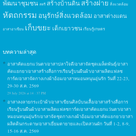
สร้างฝาย
พัฒนาชุมชน
สร้างบ้านดิน
สิ่งแวดล้อม
สตรี
หัตถกรรม
อนุรักษ์สิ่งแวดล้อม
อาสาต่างแดน
เก็บขยะ
เด็กเยาวชน
เรียนรู้เกษตร
อาสาอาเซียน
บทความล่าสุด
อาสาคัดแยกแว่นตา/อาสาปลาใจดี/อาสาจัดชุดเมล็ดพันธุ์/อาสา
คัดแยกยา/อาสาสร้างสื่อการเรียนรู้บนผืนผ้า/อาสาผลิตแฟลช
การ์ด/อาสาจัดกางเกงผ้าอ้อม/อาสาหมอนหนุนอุ่นรัก วันที่ 22-23,
29-30 ส.ค. 2569
29 July 2026 at 14 : 37 PM
อาสาลงลายกระเป๋าผ้า/อาสาเขียนศิลป์บนเสื้อ/อาสาสร้างสื่อการ
เรียนรู้บนผืนผ้า/อาสาผลิตแฟลชการ์ด/อาสาคัดแยกแว่นตา/อาสา
หมอนหนุนอุ่นรัก/อาสาจัดชุดกางเกงผ้าอ้อม/อาสาคัดแยกยา/อาสา
ผลิตดินกระดาษ/อาสาเยี่ยมตายายและเปิดสวนผัก วันที่ 1-2, 8-9,
15-16 ส.ค. 2569