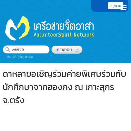
Sign In
ชื่อ, คีย์เวิร์ด, คำค้น
ดาหลาขอเชิญร่วมค่ายพิเศษร่วมกับ
นักศึกษาจากฮองกง ณ เกาะสุกร
จ.ตรัง