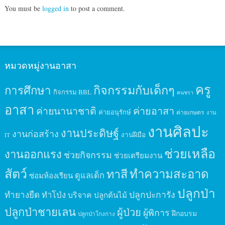
You must be
logged in
to post a comment.
หมวดหมู่งานอาสา
ครู
กิจกรรมกับเด็กๆ
การศึกษา
กิจกรรม BBL
คนชรา
อาสา
ค่ายนานาชาติ
ค่ายอาสา
ค่ายอนุรักษ์
ค่ายเกษตร
งาน
งานศิลปะ
งานประดิษฐ์
งานก่อสร้าง
งานฝีมือ
IT
ช่วยเหลือ
งานออกแรง
ช่วยกิจกรรม
ช่วยเตรียมงาน
สัตว์
ทาสี
ทำความสะอาด
ดูแลเด็ก
ซ่อมห้องเรียน
ปลูกป่า
ปลูกปะการัง
ทำยางยืด
ทำโป่ง
บริจาค
ปลูกต้นไม้
ปลูกป่าชายเลน
ผู้ป่วย
ผู้พิการ
ฝึกอบรม
ปลูกป่าโกงกาง