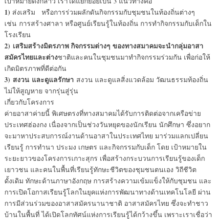
เป้าหมายดังกล่าว เราได้แยกย่อยเป็น 3 แนวทางคือ
1)
ส่งเสริม
หรือการร่วมผลักดันกิจกรรมกับชุมชนในท้องถิ่นต่างๆ
เช่น การสร้างศาลา หรือศูนย์เรียนรู้ในท้องถิ่น การทำกิจกรรมกับเด็กใน
โรงเรียน
2)
เสริมสร้างมิตรภาพ
กิจกรรมต่างๆ ของทางสมาคมจะนำกลุ่มอาสา
สมัครไทยและต่าง
ชาติและคนในชุมชนมาทำกิจกรรมร่วมกัน เพื่อก่อให้
เกิดมิตรภาพที่ดีต่อกัน
3)
สงวน
และดูแลรักษา
สงวน และดูแลสิ่งแวดล้อม วัฒนธรรมท้องถิ่น
ไม่ให้สูญหาย จากรุ่นสู่รุ่น
เกี่ยวกับโครงการ
ค่ายอาสาค่ายนี้ พิเศษตรงที่ทางสมาคมได้รับการติดต่อจากเครือข่าย
ประเทศฮ่องกง เนื่องจากเป็นช่วงวันหยุดของนักเรียน นักศึกษา ซึ่งอยาก
จะมาหาประสบการณ์งานด้านอาสาในประเทศไทย มาร่วมแลกเปลี่ยน
เรียนรู้ การทำนา ประมง เกษตร และกิจกรรมกับเด็ก โดย เป้าหมายใน
ระยะยาวของโครงการเกาะสุกร เพื่อสร้างกระบวนการเรียนรู้ของเด็ก
เยาวชน และคนในพื้นที่เรียนรู้ทักษะชีวิตของชุมชนตนเอง วิถีชีวิต
ดั้งเดิม ทักษะด้านภาษาอังกฤษ การสร้างความเข้มแข็งให้กับชุมชน และ
การเปิดโอกาสเรียนรู้โลกในยุคแห่งการพัฒนาทางด้านเทคโนโลยี ผ่าน
การมีส่วนร่วมของอาสาสมัครนานาชาติ อาสาสมัครไทย ซึ่งจะทำชาว
บ้านในพื้นที่ ได้เปิดโลกทัศน์แห่งการเรียนรู้ได้กว้างขึ้น เพราะเราเชื่อว่า