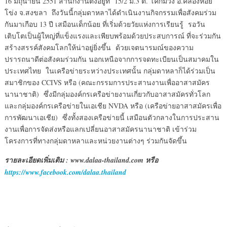
16 มิถุนายน 2551 สำนักงานตั้งอยู่ที่ 15/2 ม.3 ต. โคกม่วง อ.คลองหอย
โข่ง จ.สงขลา ถึงวันนี้กลุ่มดาหลาได้ดำเนินงานกิจกรรมเพื่อสังคมร่วม
กันมาเกือบ 13 ปี เสมือนเด็กน้อย ที่เริ่มด้วยวัยแห่งการเรียนรู้ รอวัน
เติบโตเป็นผู้ใหญ่ที่แข็งแรงและเพียบพร้อมด้วยประสบการณ์ ที่จะร่วมกัน
สร้างสรรค์สังคมโลกให้น่าอยู่ยิ่งขึ้น ด้วยเจตนารมณ์ของความ
ปรารถนาดีต่อสังคมร่วมกัน นอกเหนือจากการจดทะเบียนเป็นสมาคมใน
ประเทศไทย ในเครือข่ายระหว่างประเทศนั้น กลุ่มดาหลาก็ได้ร่วมเป็น
สมาชิกของ CCIVS หรือ (คณะกรรมการประสานงานเพื่ออาสาสมัคร
นานาชาติ) ซึ่งมีกลุ่มองค์กรเครือข่ายงานเกี่ยวกับอาสาสมัครทั่วโลก
และกลุ่มองค์กรเครือข่ายในเอเชีย NVDA หรือ (เครือข่ายอาสาสมัครเพื่อ
การพัฒนาเอเชีย) ซึ่งทั้งสองเครือข่ายนี้ เสมือนตัวกลางในการประสาน
งานเพื่อการจัดส่งหรือแลกเปลี่ยนอาสาสมัครนานาชาติ เข้าร่วม
โครงการที่ทางกลุ่มดาหลาและหน่วยงานต่างๆ ร่วมกันจัดขึ้น
รายละเอียดเพิ่มเติม
: www.dalaa-thailand.com หรือ
https://www.facebook.com/dalaa.thailand