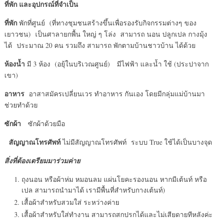
ที่พัก และอุปกรณ์ที่จำเป็น
ที่
พัก
พักที่ศูนย์ (ที่ทางชุมชนสร้างขึ้นเพื่อรองรับกิจกรรมต่างๆ ของ
เยาวชน) เป็นศาลายกพื้น ใหญ่ ๆ โล่ง สามารถ นอน ปลูกเปล กางมุ้ง
ได้ ประมาณ 20 คน รวมถึง สามารถ พักตามบ้านชาวบ้าน ได้ด้วย
ห้องน้ำ
มี 3 ห้อง (อยุ้ในบริเวณศูนย์) มีไฟฟ้า และน้ำ ใช้ (ประปาจาก
เขา)
อาหาร
อาสาสมัครเปลี่ยนเวร ทำอาหาร กันเอง โดยมีกลุ่มแม่บ้านมา
ช่วยทำด้วย
ซักผ้า
ซักผ้าด้วยมือ
สัญญาณโทรศัพท์
ไม่มีสัญญาณโทรศัพท์ ระบบ True ใช้ได้เป็นบางจุด
สิ่งที่ต้องเตรียมมาร่วมค่าย
ถุงนอน หรือผ้าห่ม หมอนลม แผ่นโยคะรองนอน หากมีเต้นท์ หรือ
เปล สามารถนำมาได้ เรามีพื้นที่สำหรับกางเต้นท์)
เสื้อผ้าสำหรับสวมใส่ ระหว่างค่าย
เสื้อผ้าสำหรับใส่ทำงาน สามารถสกปรกได้และไม่เสียดายทีหลังค่ะ