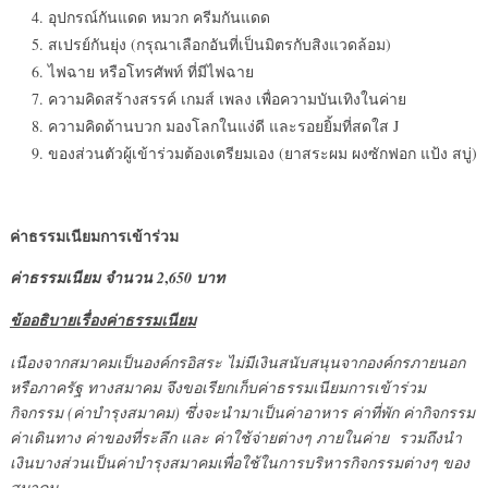
อุปกรณ์กันแดด หมวก ครีมกันแดด
สเปรย์กันยุ่ง (กรุณาเลือกอันที่เป็นมิตรกับสิงแวดล้อม)
ไฟฉาย หรือโทรศัพท์ ที่มีไฟฉาย
ความคิดสร้างสรรค์ เกมส์ เพลง เพื่อความบันเทิงในค่าย
ความคิดด้านบวก มองโลกในแง่ดี และรอยยิ้มที่สดใส J
ของส่วนตัวผู้เข้าร่วมต้องเตรียมเอง (ยาสระผม ผงซักฟอก แป้ง สบู่)
ค่าธรรมเนียมการเข้าร่วม
,
ค่าธรรมเนียม จำนวน 2
650 บาท
ข้ออธิบายเรื่องค่าธรรมเนียม
เนืองจากสมาคมเป็นองค์กรอิสระ ไม่มีเงินสนับสนุนจากองค์กรภายนอก
หรือภาครัฐ ทางสมาคม จึงขอเรียกเก็บค่าธรรมเนียมการเข้าร่วม
กิจกรรม (ค่าบำรุงสมาคม) ซึ่งจะนำมาเป็นค่าอาหาร ค่าที่พัก ค่ากิจกรรม
ค่าเดินทาง ค่าของที่ระลึก และ ค่าใช้จ่ายต่างๆ ภายในค่าย รวมถึงนำ
เงินบางส่วนเป็นค่าบำรุงสมาคมเพื่อใช้ในการบริหารกิจกรรมต่างๆ ของ
สมาคม