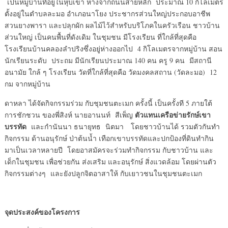
เป็นหมู่บ้านที่อยู่ในหุบเขา ห่างจากถนนสายหลัก ประมาณ 10 กิโลเมตร
ตั้งอยู่ในตำบลละมอ อำเภอนาโยง ประชากรส่วนใหญ่ประกอบอาชีพ
สวนยางพารา และปลุกผัก ผลไม้ไว้สำหรับบริโภคในครัวเรือน ชาวบ้าน
ส่วนใหญ่ เป็นคนพื้นที่ดังเดิม ในชุมชน มีโรงเรียน ที่ใกล้ที่สุดคือ
โรงเรียนบ้านคลองลำปริงซึ่งอยู่ห่างออกไป 4 กิโลเมตรจากหมู่บ้าน สอน
นักเรียนระดับ ประถม มีนักเรียนประมาณ 140 คน ครู 9 คน มีสถานี
อนามัย ใกล้ ๆ โรงเรียน วัดที่ใกล้ที่สุดคือ วัดมงคลสถาน (วัดละมอ) 12
กม จากหมู่บ้าน
ดาหลา ได้จัดกิจกรรมร่วม กับชุมชนตะเมก ครั้งนี้ เป็นครั้งที 5 ภายใต้
ตัวแทนเครือข่ายรักษ์เขา
การชักชวน ของพี่สิงห์ นายอานนท์ สีเพ็ญ
บรรทัด
และกำนันนา ธนายุทธ นิตมา โดยชาวบ้านได้ รวมตัวกันทำ
กิจกรรม ด้านอนุรักษ์ ป่าต้นน้ำ เทือกเขาบรรทัดและปกป้องที่ดินทำกิน
มาเป็นเวลาหลายปี โดยอาสมัครจะร่วมทำกิจกรรม กับชาวบ้าน และ
เด็กในชุมชน เพื่อช่วยกัน ส่งเสริม และอนุรักษ์ สิ่งแวดล้อม โดยผ่านตัว
กิจกรรมต่างๆ และยังปลูกจิตอาสาให้ กับเยาวชนในชุมชนตะเมก
จุดประสงค์ของโครงการ