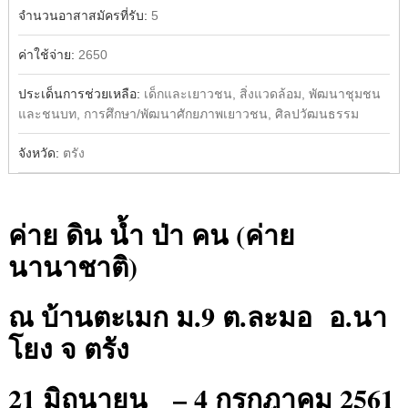
จำนวนอาสาสมัครที่รับ:
5
ค่าใช้จ่าย:
2650
ประเด็นการช่วยเหลือ:
เด็กและเยาวชน, สิ่งแวดล้อม, พัฒนาชุมชน
และชนบท, การศึกษา/พัฒนาศักยภาพเยาวชน, ศิลปวัฒนธรรม
จังหวัด:
ตรัง
ค่าย ดิน น้ำ ป่า คน (ค่าย
นานาชาติ)
ณ บ้านตะเมก ม.9 ต.ละมอ อ.นา
โยง จ ตรัง
21 มิถุนายน – 4 กรกฎาคม 2561