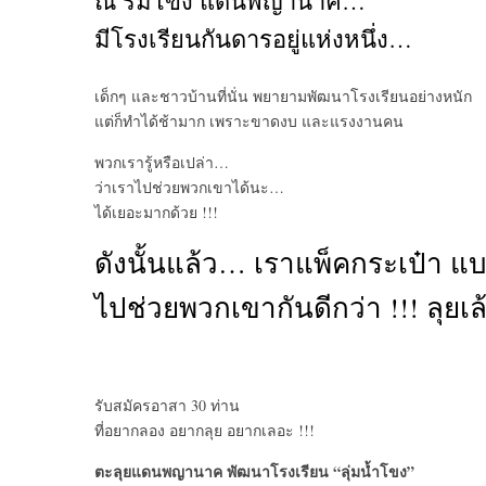
ณ ริมโขง แดนพญานาค…
มีโรงเรียนกันดารอยู่แห่งหนึ่ง…
เด็กๆ และชาวบ้านที่นั่น พยายามพัฒนาโรงเรียนอย่างหนัก
แต่ก็ทำได้ช้ามาก เพราะขาดงบ และแรงงานคน
พวกเรารู้หรือเปล่า…
ว่าเราไปช่วยพวกเขาได้นะ…
ได้เยอะมากด้วย !!!
ดังนั้นแล้ว… เราแพ็คกระเป๋า แ
ไปช่วยพวกเขากันดีกว่า !!! ลุยเล
รับสมัครอาสา 30 ท่าน
ที่อยากลอง อยากลุย อยากเลอะ !!!
ตะลุยแดนพญานาค พัฒนาโรงเรียน “ลุ่มน้ำโขง”