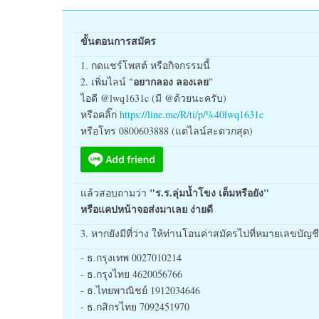
ขั้นตอนการสมัคร
1. กดแชร์โพสต์ หรือกิจกรรมนี้
อยากลอง ลองเลย
2. เพิ่มไลน์ "
"
ไอดี @lwq1631c (มี @ด้วยนะครับ)
หรือคลิ๊ก
https://line.me/R/ti/p/%40lwq1631c
หรือโทร 0800603888 (แต่ไลน์สะดวกสุด)
"ร.ร.ลุ่มน้ำโขง เต็มหรือยัง"
แล้วสอบถามว่า
หรือแคปหน้าจอส่งมาเลย ง่ายดี
3. หากยังมีที่ว่าง ให้ท่านโอนค่าสมัครไปที่หมายเลขบัญชี
- ธ.กรุงเทพ 0027010214
- ธ.กรุงไทย 4620056766
- ธ.ไทยพาณิชย์ 1912034646
- ธ.กสิกรไทย 7092451970