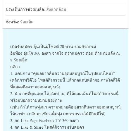
ประเด็นการช่วยเหลือ:
สิ่งแวดล้อม
จังหวัด:
ร้อยเอ็ด
เปิดรับสมัคร ลุ้นเป็นผู้โชคดี 20 ท่าน ร่วมกิจกรรม
อิ่มท้อง อุ่นใจ 360 องศา จากใจ ตราแม่ครัว ตอน ต้านภัยแล้ง ณ
จ.ร้อยเอ็ด
กติกา
1. แคปภาพ “คุณอยากคืนความอุดมสมบูรณ์ในรูปแบบไหน?”
(คลิกภาพวิดีโอ โพสต์กิจกรรมนี้ แล้วกดแคปหน้าจอ ภาพใดก็ได้
ที่แสดงถึงความอุดมสมบูรณ์)
2. นำภาพที่คุณแคปได้ ส่งเข้ามาที่ใต้คอมเม้นท์โพสต์กิจกรรมนี้
พร้อมบอกความหมายของภาพ
(เช่น ถ้าได้ภาพทุ่งนา ความหมายคือ อยากคืนความอุดมสมบูรณ์
ให้นาข้าว กลับมาเขียวเต็มทุ่ง เกษตรกรจะได้มีกินมีใช้)
3. กด Like Page Facebook TV 360 องศา
4. กด Like & Share โพสต์กิจกรรมรับสมัคร