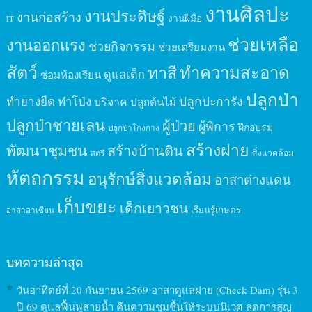
งานศิลปะ
งานประดิษฐ์
งานก่อสร้าง
งานฝีมือ
IT
ช่วยเหลือ
งานออกแรง
ช่วยกิจกรรม
ช่วยเตรียมงาน
สัตว์
ทาสี
ทำความสะอาด
ดูแลเด็ก
ซ่อมห้องเรียน
ปลูกป่า
ปลูกปะการัง
ทำยางยืด
ทำโป่ง
บริจาค
ปลูกต้นไม้
ปลูกป่าชายเลน
ผู้ป่วย
ผู้พิการ
ฝึกอบรม
ปลูกป่าโกงกาง
สร้างฝาย
พัฒนาชุมชน
สร้างบ้านดิน
สิ่งแวดล้อม
สตรี
หัตถกรรม
อนุรักษ์สิ่งแวดล้อม
อาสาต่างแดน
เก็บขยะ
เด็กเยาวชน
เรียนรู้เกษตร
อาสาอาเซียน
บทความล่าสุด
วันอาทิตย์ที่ 20 กันยายน 2569 อาสาดูแลฝาย (Check Dam) รุ่น 3
ปี 69 ดูแลฟื้นฟูสายน้ำ คืนความชุมชื้นให้ระบบนิเวศ ลดการสูญ