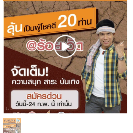
1
/
1