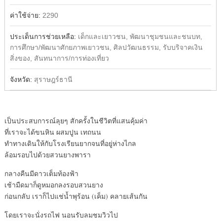
ค่าใช้จ่าย:
2290
ประเด็นการช่วยเหลือ:
เด็กและเยาวชน, พัฒนาชุมชนและชนบท,
การศึกษา/พัฒนาศักยภาพเยาวชน, ศิลปวัฒนธรรม, รับบริจาคเงิน
สิ่งของ, สันทนาการ/การท่องเที่ยว
จังหวัด:
สุราษฎร์ธานี
เป็นประสบการณ์ลุยๆ สักครั้งในชีวิตที่แสนคุ้มค่า
ที่เราจะได้ขนหิน ผสมปูน เทถนน
ทำทางเดินให้กับโรงเรียนยากจนที่อยู่ห่างไกล
ล้อมรอบไปด้วยสวนยางพารา
กลางคืนมีดาวเต็มท้องฟ้า
เช้ามืดมาก็ดูหมอกลงรอบสวนยาง
ก่อนกลับ เราก็ไปแช่น้ำพุร้อน (เค็ม) คลายเส้นกัน
โดยเราจะนั่งรถไฟ นอนรับลมชมวิวไป