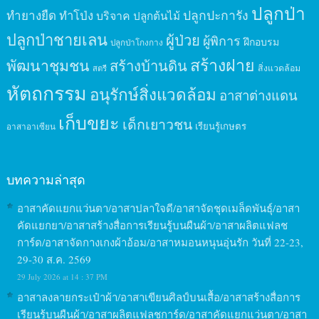
ปลูกป่า
ปลูกปะการัง
ทำยางยืด
ทำโป่ง
บริจาค
ปลูกต้นไม้
ปลูกป่าชายเลน
ผู้ป่วย
ผู้พิการ
ฝึกอบรม
ปลูกป่าโกงกาง
สร้างฝาย
พัฒนาชุมชน
สร้างบ้านดิน
สิ่งแวดล้อม
สตรี
หัตถกรรม
อนุรักษ์สิ่งแวดล้อม
อาสาต่างแดน
เก็บขยะ
เด็กเยาวชน
เรียนรู้เกษตร
อาสาอาเซียน
บทความล่าสุด
อาสาคัดแยกแว่นตา/อาสาปลาใจดี/อาสาจัดชุดเมล็ดพันธุ์/อาสา
คัดแยกยา/อาสาสร้างสื่อการเรียนรู้บนผืนผ้า/อาสาผลิตแฟลช
การ์ด/อาสาจัดกางเกงผ้าอ้อม/อาสาหมอนหนุนอุ่นรัก วันที่ 22-23,
29-30 ส.ค. 2569
29 July 2026 at 14 : 37 PM
อาสาลงลายกระเป๋าผ้า/อาสาเขียนศิลป์บนเสื้อ/อาสาสร้างสื่อการ
เรียนรู้บนผืนผ้า/อาสาผลิตแฟลชการ์ด/อาสาคัดแยกแว่นตา/อาสา