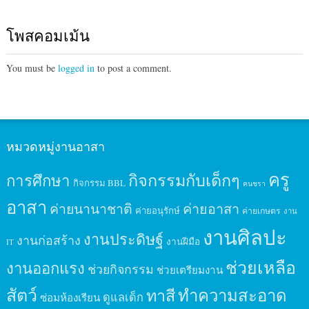
โพสคอมเม้น
You must be
logged in
to post a comment.
หมวดหมู่งานอาสา
ครู
กิจกรรมกับเด็กๆ
การศึกษา
กิจกรรม BBL
คนชรา
อาสา
ค่ายนานาชาติ
ค่ายอาสา
ค่ายอนุรักษ์
ค่ายเกษตร
งาน
งานศิลปะ
งานประดิษฐ์
งานก่อสร้าง
งานฝีมือ
IT
ช่วยเหลือ
งานออกแรง
ช่วยกิจกรรม
ช่วยเตรียมงาน
สัตว์
ทาสี
ทำความสะอาด
ดูแลเด็ก
ซ่อมห้องเรียน