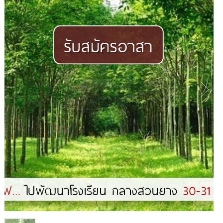
1
/
1