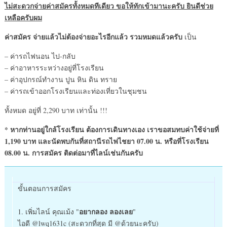
ไม่สะดวกจ่ายค่าสมัครทั้งหมดทีเดียว ขอให้ทักเข้ามานะครับ ยินดีช่วย
เหลือครับผม
ค่าสมัคร จ่ายแล้วไม่ต้องจ่ายอะไรอีกแล้ว รวมหมดแล้วครับ
เป็น
– ค่ารถไฟนอน ไป-กลับ
– ค่าอาหารระหว่างอยู่ที่โรงเรียน
– ค่าอุปกรณ์ทำงาน ปูน หิน ดิน ทราย
– ค่ารถเข้าออกโรงเรียนและท่องเที่ยวในชุมชน
ทั้งหมด อยู่ที่ 2,290 บาท เท่านั้น !!!
* หากท่านอยู่ใกล้โรงเรียน ต้องการเดินทางเอง เราขอสมทบค่าใช้จ่ายที่
1,190 บาท และนัดพบกันที่สถานีรถไฟไชยา 07.00 น. หรือที่โรงเรียน
08.00 น. การสมัคร ติดต่อมาที่ไลน์เช่นกันครับ
ขั้นตอนการสมัคร
อยากลอง ลองเลย
1. เพิ่มไลน์ คุณเม้ง "
"
ไอดี @lwq1631c (สะดวกที่สุด มี @ด้วยนะครับ)