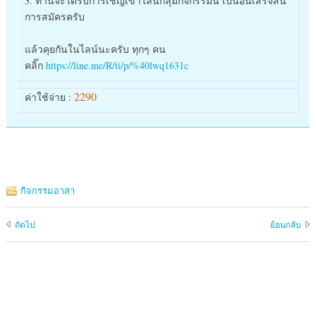
3. ท่านจะได้รับการเชิญเข้าไลน์กลุ่มกิจกรรมนี้ เป็นอันเสร็จสิ้น
การสมัครครับ
แล้วคุยกันในไลน์นะครับ ทุกๆ คน
คลิ๊ก
https://line.me/R/ti/p/%40lwq1631c
2290
ค่าใช้จ่าย :
กิจกรรมอาสา
ถัดไป
ย้อนกลับ