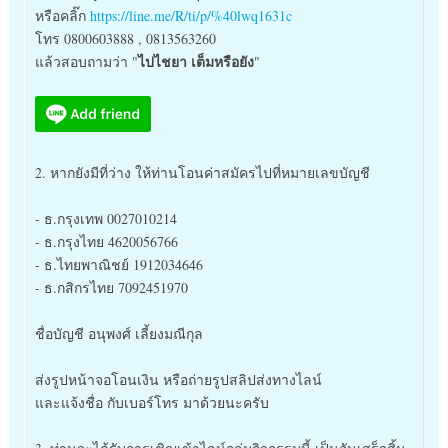
หรือคลิ๊ก
https://line.me/R/ti/p/%40lwq1631c
โทร 0800603888 , 0813563260
ไปไชยา เต็มหรือยัง
แล้วสอบถามว่า "
"
2. หากยังมีที่ว่าง ให้ท่านโอนค่าสมัครไปที่หมายเลขบัญชี
- ธ.กรุงเทพ 0027010214
- ธ.กรุงไทย 4620056766
- ธ.ไทยพาณิชย์ 1912034646
- ธ.กสิกรไทย 7092451970
ชื่อบัญชี อนุพงศ์ เลี้ยงมณีกุล
ส่งรูปหน้าจอโอนเงิน หรือถ่ายรูปสลิปส่งทางไลน์
และแจ้งชื่อ กับเบอร์โทร มาด้วยนะครับ