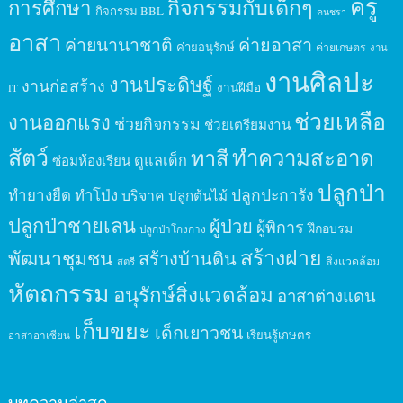
ครู
กิจกรรมกับเด็กๆ
การศึกษา
กิจกรรม BBL
คนชรา
อาสา
ค่ายนานาชาติ
ค่ายอาสา
ค่ายอนุรักษ์
ค่ายเกษตร
งาน
งานศิลปะ
งานประดิษฐ์
งานก่อสร้าง
งานฝีมือ
IT
ช่วยเหลือ
งานออกแรง
ช่วยกิจกรรม
ช่วยเตรียมงาน
สัตว์
ทาสี
ทำความสะอาด
ดูแลเด็ก
ซ่อมห้องเรียน
ปลูกป่า
ปลูกปะการัง
ทำยางยืด
ทำโป่ง
บริจาค
ปลูกต้นไม้
ปลูกป่าชายเลน
ผู้ป่วย
ผู้พิการ
ฝึกอบรม
ปลูกป่าโกงกาง
สร้างฝาย
พัฒนาชุมชน
สร้างบ้านดิน
สิ่งแวดล้อม
สตรี
หัตถกรรม
อนุรักษ์สิ่งแวดล้อม
อาสาต่างแดน
เก็บขยะ
เด็กเยาวชน
เรียนรู้เกษตร
อาสาอาเซียน
บทความล่าสุด