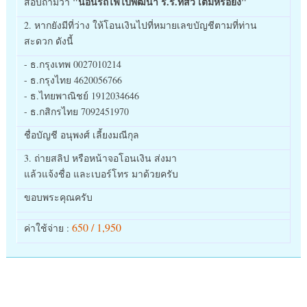
"นอนรถไฟไปพัฒนา ร.ร.ที่สวี เต็มหรือยัง"
สอบถามว่า
2. หากยังมีที่ว่าง ให้โอนเงินไปที่หมายเลขบัญชีตามที่ท่าน
สะดวก ดังนี้
- ธ.กรุงเทพ 0027010214
- ธ.กรุงไทย 4620056766
- ธ.ไทยพาณิชย์ 1912034646
- ธ.กสิกรไทย 7092451970
ชื่อบัญชี อนุพงศ์ เลี้ยงมณีกุล
3. ถ่ายสลิป หรือหน้าจอโอนเงิน ส่งมา
แล้วแจ้งชื่อ และเบอร์โทร มาด้วยครับ
ขอบพระคุณครับ
650 / 1,950
ค่าใช้จ่าย :