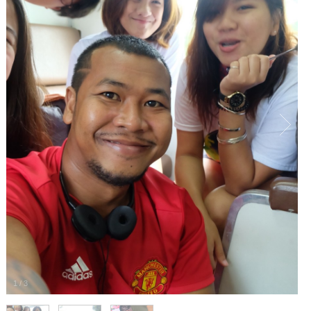
1
/
3