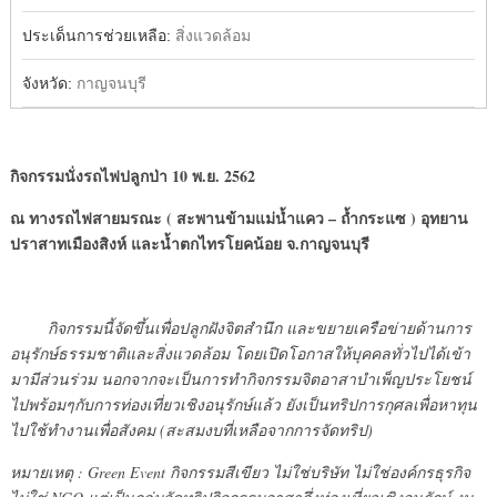
ประเด็นการช่วยเหลือ:
สิ่งแวดล้อม
จังหวัด:
กาญจนบุรี
กิจกรรมนั่งรถไฟปลูกป่า 10 พ.ย. 2562
ณ ทางรถไฟสายมรณะ ( สะพานข้ามแม่น้ำแคว – ถ้ำกระแซ ) อุทยาน
ปราสาทเมืองสิงห์ และน้ำตกไทรโยคน้อย จ.กาญจนบุรี
กิจกรรมนี้จัดขึ้นเพื่อปลูกฝังจิตสำนึก และขยายเครือข่ายด้านการ
อนุรักษ์ธรรมชาติและสิ่งแวดล้อม โดยเปิดโอกาสให้บุคคลทั่วไปได้เข้า
มามีส่วนร่วม นอกจากจะเป็นการทำกิจกรรมจิตอาสาบำเพ็ญประโยชน์
ไปพร้อมๆกับการท่องเที่ยวเชิงอนุรักษ์แล้ว ยังเป็นทริปการกุศลเพื่อหาทุน
ไปใช้ทำงานเพื่อสังคม (สะสมงบที่เหลือจากการจัดทริป)
หมายเหตุ : Green Event กิจกรรมสีเขียว ไม่ใช่บริษัท ไม่ใช่องค์กรธุรกิจ