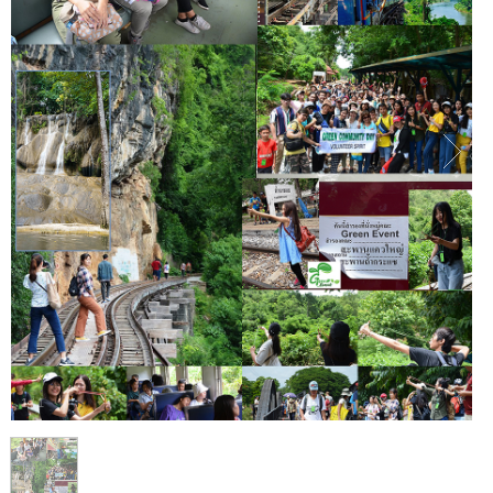
1
/
1