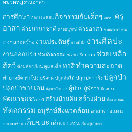
หมวดหมู่งานอาสา
ครู
กิจกรรมกับเด็กๆ
การศึกษา
กิจกรรม BBL
คนชรา
อาสา
ค่ายนานาชาติ
ค่ายอาสา
ค่ายอนุรักษ์
ค่ายเกษตร
งาน
งานศิลปะ
งานประดิษฐ์
งานก่อสร้าง
งานฝีมือ
IT
ช่วยเหลือ
งานออกแรง
ช่วยกิจกรรม
ช่วยเตรียมงาน
สัตว์
ทาสี
ทำความสะอาด
ดูแลเด็ก
ซ่อมห้องเรียน
ปลูกป่า
ปลูกปะการัง
ทำยางยืด
ทำโป่ง
บริจาค
ปลูกต้นไม้
ปลูกป่าชายเลน
ผู้ป่วย
ผู้พิการ
ฝึกอบรม
ปลูกป่าโกงกาง
สร้างฝาย
พัฒนาชุมชน
สร้างบ้านดิน
สิ่งแวดล้อม
สตรี
หัตถกรรม
อนุรักษ์สิ่งแวดล้อม
อาสาต่างแดน
เก็บขยะ
เด็กเยาวชน
เรียนรู้เกษตร
อาสาอาเซียน