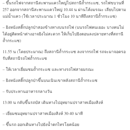
– ขึ้นรถไฟจากสถานีสะพานแควใหญ่ไปสถานีถ้ำกระแซ, รถไฟขบวนที่
257 ออกจากสถานีสะพานแควใหญ่ 10.44 น ผ่านโค้งมรณะ เลียบไปตาม
แม่น้ำแคว (ใช้เวลาประมาณ 1 ชั่วโมง 10 นาทีถึงสถานีถ้ำกระแซ)
– ยิงหนังสติ๊กปลูกป่าสองข้างทางบนรถไฟ (บนรถไฟคนเยอะ บางคนไม่
ได้อยู่ติดหน้าต่างอาจยิงไม่สะดวก ให้เก็บไปยิงตอนลงปลายทางที่สถานี
ถ้ำกระแซ)
11.55 น (โดยประมาณ) ถึงสถานีถ้ำกระแซ ลงจากรถไฟ รถจะมาจอดรอ
รับที่สถานีรถไฟถ้ำกระแซ
– ให้เวลาเยี่ยมชมถ้ำกระแซ และทางรถไฟสายมรณะ
– ยิงหนังสติ๊กปลูกป่าขึ้นบนเนินเขาหลังสถานีถ้ำกระแซ
– รับประทานอาหารกลางวัน
13.00 น กลับขึ้นรถบัส เดินทางไปอุทยานปราสาทเมืองสิงห์
– เยี่ยมชมอุทยานปราสาทเมืองสิงห์ 30-40 นาที
– ขึ้นรถ ออกเดินทางไปยังน้ำตกไทรโยคน้อย