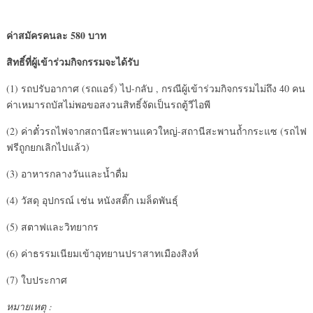
ค่าสมัครคนละ 580 บาท
สิทธิ์ที่ผู้เข้าร่วมกิจกรรมจะได้รับ
(1) รถปรับอากาศ (รถแอร์) ไป-กลับ , กรณีผู้เข้าร่วมกิจกรรมไม่ถึง 40 คน
ค่าเหมารถบัสไม่พอขอสงวนสิทธิ์จัดเป็นรถตู้วีไอพี
(2) ค่าตั๋วรถไฟจากสถานีสะพานแควใหญ่-สถานีสะพานถ้ำกระแซ (รถไฟ
ฟรีถูกยกเลิกไปแล้ว)
(3) อาหารกลางวันและน้ำดื่ม
(4) วัสดุ อุปกรณ์ เช่น หนังสติ๊ก เมล็ดพันธุ์
(5) สตาฟและวิทยากร
(6) ค่าธรรมเนียมเข้าอุทยานปราสาทเมืองสิงห์
(7) ใบประกาศ
หมายเหตุ :