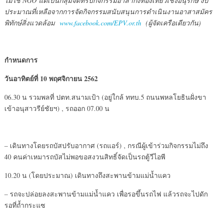
ไม่ใช่ NGO แต่เป็นกลุ่มจัดทริปกิจกรรมอาสากึ่งท่องเที่ยวเชิงอนุรักษ์ งบ
ประมาณที่เหลือจากการจัดกิจกรรมสนับสนุนการดำเนินงานอาสาสมัคร
พิทักษ์สิ่งแวดล้อม
www.facebook.com/EPV.or.th
(ผู้จัดเครือเดียวกัน)
กำหนดการ
วันอาทิตย์ที่ 10 พฤศจิกายน 2562
06.30 น รวมพลที่ ปตท.สนามเป้า (อยู่ใกล้ ททบ.5 ถนนพหลโยธินฝั่งขา
เข้าอนุสาวรีย์ชัยฯ) , รถออก 07.00 น
– เดินทางโดยรถบัสปรับอากาศ (รถแอร์) , กรณีผู้เข้าร่วมกิจกรรมไม่ถึง
40 คนค่าเหมารถบัสไม่พอขอสงวนสิทธิ์จัดเป็นรถตู้วีไอพี
10.20 น (โดยประมาณ) เดินทางถึงสะพานข้ามแม่น้ำแคว
– รถจะปล่อยลงสะพานข้ามแม่น้ำแคว เพื่อรอขึ้นรถไฟ แล้วรถจะไปดัก
รอที่ถ้ำกระแซ