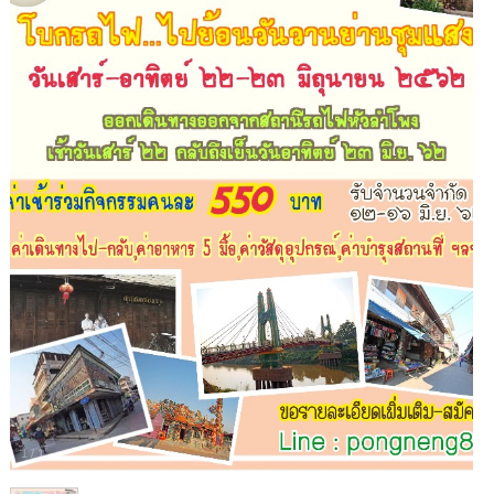
1
/
1