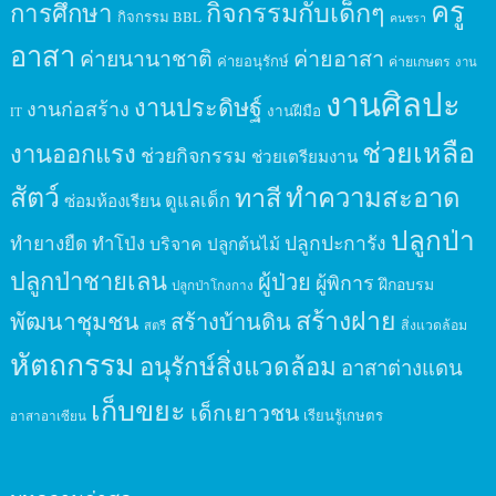
ครู
กิจกรรมกับเด็กๆ
การศึกษา
กิจกรรม BBL
คนชรา
อาสา
ค่ายนานาชาติ
ค่ายอาสา
ค่ายอนุรักษ์
ค่ายเกษตร
งาน
งานศิลปะ
งานประดิษฐ์
งานก่อสร้าง
งานฝีมือ
IT
ช่วยเหลือ
งานออกแรง
ช่วยกิจกรรม
ช่วยเตรียมงาน
สัตว์
ทาสี
ทำความสะอาด
ดูแลเด็ก
ซ่อมห้องเรียน
ปลูกป่า
ปลูกปะการัง
ทำยางยืด
ทำโป่ง
บริจาค
ปลูกต้นไม้
ปลูกป่าชายเลน
ผู้ป่วย
ผู้พิการ
ฝึกอบรม
ปลูกป่าโกงกาง
สร้างฝาย
พัฒนาชุมชน
สร้างบ้านดิน
สิ่งแวดล้อม
สตรี
หัตถกรรม
อนุรักษ์สิ่งแวดล้อม
อาสาต่างแดน
เก็บขยะ
เด็กเยาวชน
เรียนรู้เกษตร
อาสาอาเซียน