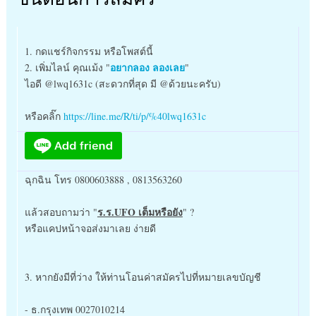
1. กดแชร์กิจกรรม หรือโพสต์นี้
อยากลอง ลองเลย
2. เพิ่มไลน์ คุณเม้ง "
"
ไอดี @lwq1631c (สะดวกที่สุด มี @ด้วยนะครับ)
หรือคลิ๊ก
https://line.me/R/ti/p/%40lwq1631c
ฉุกฉิน โทร 0800603888 , 0813563260
ร.ร.UFO เต็มหรือยัง
แล้วสอบถามว่า "
" ?
หรือแคปหน้าจอส่งมาเลย ง่ายดี
3. หากยังมีที่ว่าง ให้ท่านโอนค่าสมัครไปที่หมายเลขบัญชี
- ธ.กรุงเทพ 0027010214