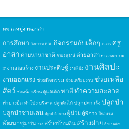
หมวดหมู่งานอาสา
ครู
กิจกรรมกับเด็กๆ
การศึกษา
กิจกรรม BBL
คนชรา
อาสา
ค่ายนานาชาติ
ค่ายอาสา
ค่ายอนุรักษ์
ค่ายเกษตร
งาน
งานศิลปะ
งานประดิษฐ์
งานก่อสร้าง
งานฝีมือ
IT
ช่วยเหลือ
งานออกแรง
ช่วยกิจกรรม
ช่วยเตรียมงาน
สัตว์
ทาสี
ทำความสะอาด
ดูแลเด็ก
ซ่อมห้องเรียน
ปลูกป่า
ปลูกปะการัง
ทำยางยืด
ทำโป่ง
บริจาค
ปลูกต้นไม้
ปลูกป่าชายเลน
ผู้ป่วย
ผู้พิการ
ฝึกอบรม
ปลูกป่าโกงกาง
สร้างฝาย
พัฒนาชุมชน
สร้างบ้านดิน
สิ่งแวดล้อม
สตรี