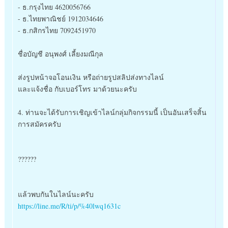
- ธ.กรุงไทย 4620056766
- ธ.ไทยพาณิชย์ 1912034646
- ธ.กสิกรไทย 7092451970
ชื่อบัญชี อนุพงศ์ เลี้ยงมณีกุล
ส่งรูปหน้าจอโอนเงิน หรือถ่ายรูปสลิปส่งทางไลน์
และแจ้งชื่อ กับเบอร์โทร มาด้วยนะครับ
4. ท่านจะได้รับการเชิญเข้าไลน์กลุ่มกิจกรรมนี้ เป็นอันเสร็จสิ้น
การสมัครครับ
??????
แล้วพบกันในไลน์นะครับ
https://line.me/R/ti/p/%40lwq1631c