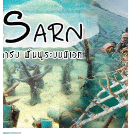
1
/
1