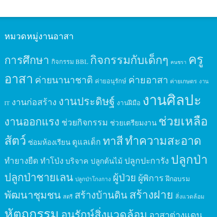
หมวดหมู่งานอาสา
ครู
กิจกรรมกับเด็กๆ
การศึกษา
กิจกรรม BBL
คนชรา
อาสา
ค่ายนานาชาติ
ค่ายอาสา
ค่ายอนุรักษ์
ค่ายเกษตร
งาน
งานศิลปะ
งานประดิษฐ์
งานก่อสร้าง
งานฝีมือ
IT
ช่วยเหลือ
งานออกแรง
ช่วยกิจกรรม
ช่วยเตรียมงาน
สัตว์
ทาสี
ทำความสะอาด
ดูแลเด็ก
ซ่อมห้องเรียน
ปลูกป่า
ปลูกปะการัง
ทำยางยืด
ทำโป่ง
บริจาค
ปลูกต้นไม้
ปลูกป่าชายเลน
ผู้ป่วย
ผู้พิการ
ฝึกอบรม
ปลูกป่าโกงกาง
สร้างฝาย
พัฒนาชุมชน
สร้างบ้านดิน
สิ่งแวดล้อม
สตรี
หัตถกรรม
อนุรักษ์สิ่งแวดล้อม
อาสาต่างแดน