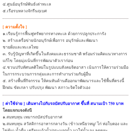
๔.ศูนย์อนุรักษ์พันธ์เต่าทะเล
๕.เรือรบหลวงจักรีนฤเบศ
[ ความตั้งใจ ]
๑.เรียนรู้การฟื้นฟูทรัพยากรทางทะเล ด้วยการปลูกประการัง
๒. สร้างเครื่อข่ายนักอนุรักษ์เพื่อการ อนุรักษ์และพัฒนา
ชายฝั่งและทะเลไทย
๓. รับรู้ปัญหาที่เกิดขึ้นในสังคมและธรรมชาติ พร้อมร่วมคิดแนวทางการ
แก้ไข โดยมุ่งเน้นที่การพัฒนาตัวเราก่อน
๔.ชวนปรับทัศนคติใหม่ในรูปแบบสังคมจิตอาสา เน้นการให้ความร่วมมือ
ในการกระบวนการกลุ่มและการทำงานร่วมกับผู้อื่น
๕. สร้างพื้นที่กิจกรรม ให้คนหันด้านดีออกมาพัฒนารและใช้พื้นที่ตรงนี้
ฝึกฝน ขัดเกลา ปรับปรุง พัฒนา สภาวะจิตใจตัวเอง
[ ค่าใช้จ่าย ] เดินทางไปกับรถบัสปรับอากาศ ขึ้นที่ สนามเป้า 750 บาท
โดยแจกแจงดังนี
๑.สมทบทุน เหมารถบัสปรับอากาศ
๒.สมทบทุน สวัสดิการอาหารกลางวัน (ข้าวเหนียวหมู/ ไก่ ห่อใบตอง และ
ไข่ต้ม) น้ำดื่ม เตรียมแก้วน้ำ/กระบอกน้ำ มาใส่น้ำเอง ลดขยะ