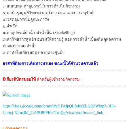
๓.สมทบทุน ค่าอุปกรณ์ในการดำเนินกิจกรรม
๔.ค่าบำรุงศูนย์วิทยาศาสตร์ทางทะเลและการอนุรักษ์
๕.วัสดุอุปกรณ์ปลูกปะการัง
๖.ค่าเรือ
๗.ค่าอุปกรณ์ดำน้ำ ดำน้ำตื้น (Snorkelling)
๘.ค่าวิทยากรศูนย์ฯ อบรมให้ความรู้ สอนการดำน้ำเบื้องต้นดูแลความ
ปลอดภัยขณะดำน้ำ
๙.ค่าทำใบเกียรติบัตร จากทางศูนย์ฯ
อาสาที่ต้องการเดินทางมาเอง ขณะนี้ได้จำนวนครบแล้ว
มีเกียรติบัตรมอบให้
สำหรับผู้เข้าร่วมกิจกรรม
https://docs.google.com/forms/d/e/1FAIpQLSdxrZLQQbWlkp3-0H6-
Unrtcj-NI-aaIM_UcUBBFFHhTIwtQg/viewform?usp=sf_link
[ กำหนดการ ]