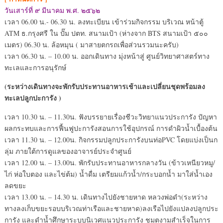
วันเสาร์ที่ ๙ มีนาคม พ.ศ. ๒๕๖๒
เวลา 06.00 น.- 06.30 น. ลงทะเบียน เข้าร่วมกิจกรรม บริเวณ หน้าตู้
ATM ธ.กรุงศรี ใน ปั๊ม ปตท. สนามเป้า (ห่างจาก BTS สนามเป้า ๕๐๐
เมตร) 06.30 น. ล้อหมุน ( มาสายตกรถเพื่อส่วนรวมนะครับ)
เวลา 06.30 น. – 10.00 น. ออกเดินทาง มุ่งหน้าสู่ ศูนย์วิทยาศาสตร์ทาง
ทะเลและการอนุรักษ์
(ระหว่างเดินทางจะพักรับประทานอาหารเช้าและเปลี่ยนชุดพร้อมลง
ทะเลปลูกปะการัง )
เวลา 10.30 น. – 11.30น. ฟังบรรยายเรื่องชีวะวิทยาแนวประการัง ปัญหา
ผลกระทบและการฟื้นฟูปะการังสอนการใช้อุปกรณ์ การดำผิวน้ำเบื้องต้น
เวลา 11.30 น. – 12.00น. กิจกรรมปลูกประการังบนท่อPVC โดยแบ่งเป็นก
ลุ่ม ภายใต้การดูแลของอาจารย์ประจำศูนย์
เวลา 12.00 น. – 13.00น. พักรับประทานอาหารกลางวัน (ข้าวเหนียวหมู/
ไก่ ห่อใบตอง และไข่ต้ม) น้ำดื่ม เตรียมแก้วน้ำ/กระบอกน้ำ มาใส่น้ำเอง
ลดขยะ
เวลา 13.00 น. – 14.30 น. เดินทางไปยังชายหาด หลวงพ่อดำ(ระหว่าง
ทางลงเก็บขยะรอบบริเวณท่าเรือและชายหาด)ลงเรือไปยังแปลงปลูกประ
การัง และดำน้ำศึกษาระบบนิเวศแนวประการัง ชมตงามสำเร็จในการ