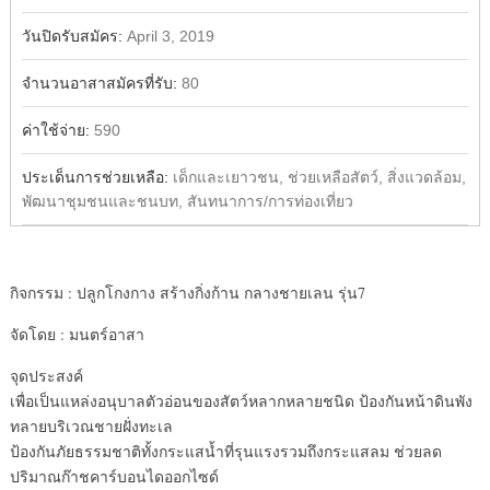
วันปิดรับสมัคร:
April 3, 2019
จำนวนอาสาสมัครที่รับ:
80
ค่าใช้จ่าย:
590
ประเด็นการช่วยเหลือ:
เด็กและเยาวชน, ช่วยเหลือสัตว์, สิ่งแวดล้อม,
พัฒนาชุมชนและชนบท, สันทนาการ/การท่องเที่ยว
กิจกรรม : ปลูกโกงกาง สร้างกิ่งก้าน กลางชายเลน รุ่น7
จัดโดย : มนตร์อาสา
จุดประสงค์
เพื่อเป็นแหล่งอนุบาลตัวอ่อนของสัตว์หลากหลายชนิด ป้องกันหน้าดินพัง
ทลายบริเวณชายฝั่งทะเล
ป้องกันภัยธรรมชาติทั้งกระแสน้ำที่รุนแรงรวมถึงกระแสลม ช่วยลด
ปริมาณก๊าชคาร์บอนไดออกไซด์