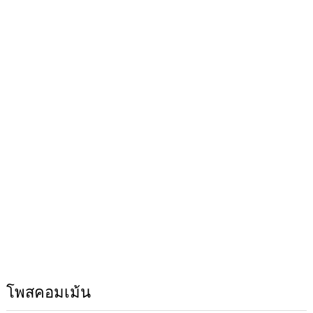
โพสคอมเม้น