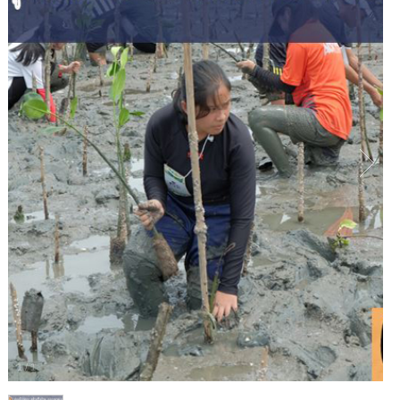
1
/
1