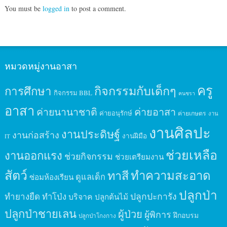
You must be
logged in
to post a comment.
หมวดหมู่งานอาสา
ครู
กิจกรรมกับเด็กๆ
การศึกษา
กิจกรรม BBL
คนชรา
อาสา
ค่ายนานาชาติ
ค่ายอาสา
ค่ายอนุรักษ์
ค่ายเกษตร
งาน
งานศิลปะ
งานประดิษฐ์
งานก่อสร้าง
งานฝีมือ
IT
ช่วยเหลือ
งานออกแรง
ช่วยกิจกรรม
ช่วยเตรียมงาน
สัตว์
ทาสี
ทำความสะอาด
ดูแลเด็ก
ซ่อมห้องเรียน
ปลูกป่า
ปลูกปะการัง
ทำยางยืด
ทำโป่ง
บริจาค
ปลูกต้นไม้
ปลูกป่าชายเลน
ผู้ป่วย
ผู้พิการ
ฝึกอบรม
ปลูกป่าโกงกาง