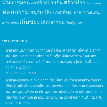
สร้างฝาย
พัฒนาชุมชน
สร้างบ้านดิน
สิ่งแวดล้อม
สตรี
หัตถกรรม
อนุรักษ์สิ่งแวดล้อม
อาสาต่างแดน
เก็บขยะ
เด็กเยาวชน
เรียนรู้เกษตร
อาสาอาเซียน
บทความล่าสุด
อาสาคัดแยกแว่นตา/อาสาปลาใจดี/อาสาจัดชุดเมล็ดพันธุ์/อาสา
คัดแยกยา/อาสาสร้างสื่อการเรียนรู้บนผืนผ้า/อาสาผลิตแฟลช
การ์ด/อาสาจัดกางเกงผ้าอ้อม/อาสาหมอนหนุนอุ่นรัก วันที่ 22-23,
29-30 ส.ค. 2569
29 July 2026 at 14 : 37 PM
อาสาลงลายกระเป๋าผ้า/อาสาเขียนศิลป์บนเสื้อ/อาสาสร้างสื่อการ
เรียนรู้บนผืนผ้า/อาสาผลิตแฟลชการ์ด/อาสาคัดแยกแว่นตา/อาสา
หมอนหนุนอุ่นรัก/อาสาจัดชุดกางเกงผ้าอ้อม/อาสาคัดแยกยา/อาสา
ผลิตดินกระดาษ/อาสาเยี่ยมตายายและเปิดสวนผัก วันที่ 1-2, 8-9,
15-16 ส.ค. 2569