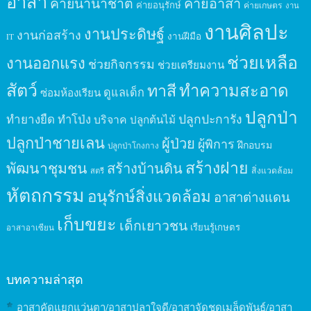
อาสา
ค่ายนานาชาติ
ค่ายอาสา
ค่ายอนุรักษ์
ค่ายเกษตร
งาน
งานศิลปะ
งานประดิษฐ์
งานก่อสร้าง
งานฝีมือ
IT
ช่วยเหลือ
งานออกแรง
ช่วยกิจกรรม
ช่วยเตรียมงาน
สัตว์
ทาสี
ทำความสะอาด
ดูแลเด็ก
ซ่อมห้องเรียน
ปลูกป่า
ปลูกปะการัง
ทำยางยืด
ทำโป่ง
บริจาค
ปลูกต้นไม้
ปลูกป่าชายเลน
ผู้ป่วย
ผู้พิการ
ฝึกอบรม
ปลูกป่าโกงกาง
สร้างฝาย
พัฒนาชุมชน
สร้างบ้านดิน
สิ่งแวดล้อม
สตรี
หัตถกรรม
อนุรักษ์สิ่งแวดล้อม
อาสาต่างแดน
เก็บขยะ
เด็กเยาวชน
เรียนรู้เกษตร
อาสาอาเซียน
บทความล่าสุด
อาสาคัดแยกแว่นตา/อาสาปลาใจดี/อาสาจัดชุดเมล็ดพันธุ์/อาสา