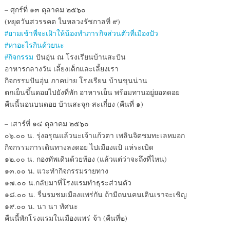
– ศุกร์ที่ ๑๓ ตุลาคม ๒๕๖๐
(หยุดวันสวรรคต ในหลวงรัชกาลที่ ๙)
#ยามเช้าพี่จะเฝ้าให้น้องทำภารกิจส่วนตัวที่เมืองปัว
#หาอะไรกินด้วยนะ
#กิจกรรม
ปันอุ่น ณ โรงเรียนบ้านสะปัน
อาหารกลางวัน เลี้ยงเด็กและเลี้ยงเรา
กิจกรรมปันอุ่น ภาคบ่าย โรงเรียน บ้านขุนน่าน
ตกเย็นขึ้นดอยไปยังที่พัก อาหารเย็น พร้อมทานอยู่ยอดดอย
คืนนี้นอนบนดอย บ้านสะจุก-สะเกี๋ยง (คืนที่ ๑)
– เสาร์ที่ ๑๔ ตุลาคม ๒๕๖๐
๐๖.๐๐ น. รุ่งอรุณแล้วนะเจ้าแก้วตา เพลินจิตชมทะเลหมอก
กิจกรรมการเดินทางลงดอย ไปเมืองแป้ แห่ระเบิด
๑๒.๐๐ น. กองทัพเดินด้วยท้อง (แล้วแต่ว่าจะถึงที่ไหน)
๑๓.๐๐ น. แวะทำกิจกรรมรายทาง
๑๗.๐๐ น.กลับมาที่โรงแรมทำธุระส่วนตัว
๑๘.๐๐ น. รื่นรมชมเมืองแพร่กัน ถ้ามีถนนคนเดินเราจะเชิญ
๑๙.๐๐ น. นา นา ทัศนะ
คืนนี้พักโรงแรมในเมืองแพร่ จ้า (คืนที่๒)