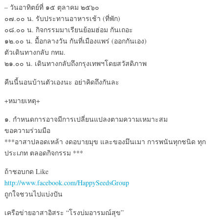
– วันอาทิตย์ที่ ๑๕ ตุลาคม ๒๕๖๐
๐๗.๐๐ น. รับประทานอาหารเช้า (ที่พัก)
๐๘.๐๐ น. กิจกรรมมาเรียนย้อมฮ่อม กันเถอะ
๑๒.๐๐ น. มื้อกลางวัน กันที่เมืองแพร่ (ออกกันเอง)
ตัวเดินทางกลับ กทม.
๒๑.๐๐ น. เดินทางกลับถึงกรุงเทพฯโดยสวัสดิภาพ
คืนนี้นอนบ้านตัวเองนะ อย่าคิดถึงกันละ
+หมายเหตุ+
๑. กำหนดการอาจมีการเปลี่ยนแปลงตามความเหมาะสม
ขอความร่วมมือ
***อาสาปลอดเหล้า งดอบายมุข และของมึนเมา การพนันทุกชนิด ทุก
ประเภท ตลอดกิจกรรม ***
ถ้าชอบกด Like
http://www.facebook.com/HappySeedsGroup
ถูกใจชวนไปแบ่งปัน
เครือข่ายอาสาอิสระ “โรงบ่มอารมณ์สุข”