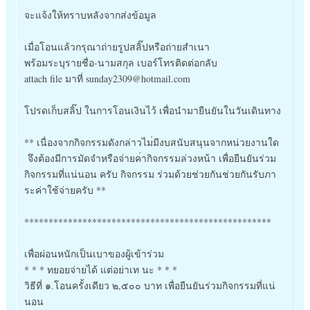
จะแจ้งให้ทราบหลังจากส่งข้อ
มูล
เมื่อโอนแล้วกรุณาถ่ายรูปสล
ิ๊ปหรือถ่ายสำเนา
พร้อมระบุรายชื่อ-นามสกุล เบอร์โทรติดต่อกลับ
attach file มาที่ sunday2309@hotmail.com
โปรดเก็บสลิ๊ป ในการโอนเงินไว้ เพื่อนำมายืนยันในวันเดินทา
ง
** เนื่องจากกิจกรรมดังกล่าวไม
่มีงบสนับสนุนจากหน่วยงานใด
จึงต้องมีการมัดจำหรือจ่ายค
่ากิจกรรมล่วงหน้า เพื่อยืนยันร่วม
กิจกรรมที่แ
น่นอน ครับ กิจกรรม ร่วมด้วยช่วยกันช่วยกันรับภ
า
ระค่าใช้จ่ายครับ **
**************************
*************************
เพื่อผ่อนหนักเป็นเบาของผู้
เข้าร่วม
* * * ทยอยจ่ายได้ แต่อย่าเท นะ * * *
วิธีที่ ๑.โอนครั้งเดียว ๒,๕๐๐ บาท เพื่อยืนยันร่วมกิจกรรมที่แ
น่
นอน