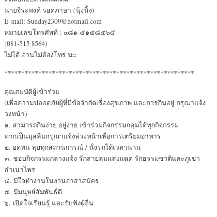
นายจิระพงค์ รอดภาษา (นุ้งนิ้ง)
E-mail: Sunday2309@hotmail.com
หมายเลขโทรศัพท์ : ๐๘๑-๕๑๕๘๕๖๔
(081-515 8564)
ไม่ได้ อ่านไม่ต้องโทร นะ
********************************************************
คุณสมบัติผู้เข้าร่วม
(เพื่อความปลอดภัยผู้ที่มีข้อจำกัดเรื่องสุขภาพ และการกินอยู่ กรุณาแจ้ง
วงหน้า)
๑. สามารถกินง่าย อยู่ง่าย เข้าร่วมกิจกรรมกลุ่มได้ทุกกิจกรรม
หากเป็นมุสลิมกรุณาแจ้งล่วงหน้าเพื่อการเตรียมอาหาร
๒. อดทน ลุยทุกสถานการณ์ / นั่งรถได้เวลานาน
๓. ชอบกิจกรรมกลางแจ้ง รักสายลมแสงแดด รักธรรมชาติและภูเขา
ลำเนาไพร
๔. มีใจทำงานในงานอาสาสมัคร
๕. มีมนุษย์สัมพันธ์ดี
๖. เปิดใจเรียนรู้ และรับฟังผู้อื่น