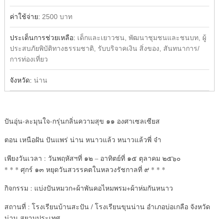
ค่าใช้จ่าย:
2500 บาท
ประเด็นการช่วยเหลือ:
เด็กและเยาวชน, พัฒนาชุมชนและชนบท, ผู้
ประสบภัยพิบัติทางธรรมชาติ, รับบริจาคเงิน สิ่งของ, สันทนาการ/
การท่องเที่ยว
จังหวัด:
น่าน
ปันอุ่น-ละมุนใจ-กรุ่นกลิ่นความสุข ๑๑ องศาเซลเซียส
ตอน เหนือฝัน ปันแพร่ น่าน หนาวแล้ว หนาวแล้วพี่ จ๋า
เพียงวันเวลา : วันพฤหัสฯที่ ๑๒ – อาทิตย์ที่ ๑๕ ตุลาคม ๒๕๖๐
* * * ศุกร์ ๑๓ หยุดวันสวรรคตในหลวงรัชกาลที่ ๙ * * *
กิจกรรม : แบ่งปันหมวก+ผ้าพันคอไหมพรม+ผ้าห่มกันหนาว
สถานที่ : โรงเรียนบ้านสะปัน / โรงเรียนขุนน่าน อำเภอบ่อเกลือ จังหวัด
น่าน สยามประเทศ