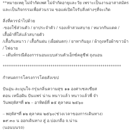
**หมายเหตุ ไม่จำกัดเพศ ไม่จำกัดอายุและวัย เพราะเป็นงานอาสาสมัคร
และเป็นกิจกรรมเพื่อส่วนรวม ขอแค่เปิดใจรับสิ่งต่างๆที่จะเกิด
สิ่งที่ควรนำไปด้วย
-ของใช้ส่วนตัว / ยาประจำตัว / รองเท้าสวมสบาย / หมวกกันแดด /
เสื้อผ้าที่ใส่แล้วสบายตัว
/เสื้อกันหนาว / เสื้อกันฝน (เผื่อฝนตก) / ยาทากันยุง / ผ้าถุงหรือผ้าขาวม้า
/ ไฟฉาย
– เต๊นท์กรณีต้องการนอนแบบส่วนตัวเอ็กซ์คลูซีฟ ถุงนอน
*********************************************************
กำหนดการโครงการโดยสังเขป
ปันอุ่น-ละมุนใจ-กรุ่นกลิ่นความสุข ๑๑ องศาเซลเซียส
ตอน เหนือฝัน ปันแพร่ น่าน หนาวแล้ว หนาวแล้วพี่ จ๋า
วันพฤหัสฯที่ ๑๒ – อาทิตย์ที่ ๑๕ ตุลาคม ๒๕๖๐
– พฤหัสฯที่ ๑๒ ตุลาคม ๒๕๖๐(ช่วงเวลาของการเดินทาง)
๑๙.๓๐ น ออกเดินทาง สู่ อ.บ่อเกลือ จ.น่าน
(นอนบนรถ)