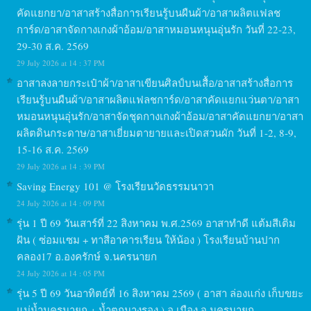
คัดแยกยา/อาสาสร้างสื่อการเรียนรู้บนผืนผ้า/อาสาผลิตแฟลช
การ์ด/อาสาจัดกางเกงผ้าอ้อม/อาสาหมอนหนุนอุ่นรัก วันที่ 22-23,
29-30 ส.ค. 2569
29 July 2026 at 14 : 37 PM
อาสาลงลายกระเป๋าผ้า/อาสาเขียนศิลป์บนเสื้อ/อาสาสร้างสื่อการ
เรียนรู้บนผืนผ้า/อาสาผลิตแฟลชการ์ด/อาสาคัดแยกแว่นตา/อาสา
หมอนหนุนอุ่นรัก/อาสาจัดชุดกางเกงผ้าอ้อม/อาสาคัดแยกยา/อาสา
ผลิตดินกระดาษ/อาสาเยี่ยมตายายและเปิดสวนผัก วันที่ 1-2, 8-9,
15-16 ส.ค. 2569
29 July 2026 at 14 : 39 PM
Saving Energy 101 @ โรงเรียนวัดธรรมนาวา
24 July 2026 at 14 : 09 PM
รุ่น 1 ปี 69 วันเสาร์ที่ 22 สิงหาคม พ.ศ.2569 อาสาทำดี แต้มสีเติม
ฝัน ( ซ่อมแซม + ทาสีอาคารเรียน ให้น้อง ) โรงเรียนบ้านปาก
คลอง17 อ.องครักษ์ จ.นครนายก
24 July 2026 at 14 : 05 PM
รุ่น 5 ปี 69 วันอาทิตย์ที่ 16 สิงหาคม 2569 ( อาสา ล่องแก่ง เก็บขยะ
แม่น้ำนครนายก + น้ำตกนางรอง ) อ.เมือง จ.นครนายก