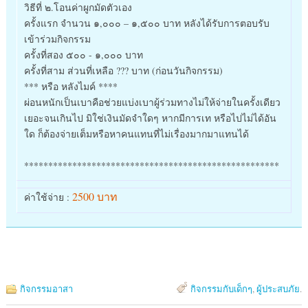
วิธีที่ ๒.โอนค่าผูกมัดตัวเอง
ครั้งแรก จำนวน ๑,๐๐๐ – ๑,๕๐๐ บาท หลังได้รับการตอบรับ
เข้าร่ว
มกิจกรรม
ครั้งที่สอง ๕๐๐ - ๑,๐๐๐ บาท
ครั้งที่สาม ส่วนที่เหลือ ??? บาท (ก่อนวันกิจกรรม)
*** หรือ หลังไมค์ ****
ผ่อนหนักเป็นเบาคือช่วยแบ่ง
เบาผู้ร่วมทางไม่ให้จ่ายในค
รั้งเดียว
เยอะจนเกินไป มิใช่เงินมัดจำใดๆ หากมีการเท หรือไปไม่ได้อัน
ใด ก็ต้องจ่ายเต็มหรือหาคนแทนท
ี่ไม่เรื่องมากมาแทนได้
**************************
**************************
*
2500 บาท
ค่าใช้จ่าย :
กิจกรรมอาสา
กิจกรรมกับเด็กๆ
,
ผู้ประสบภัย
.