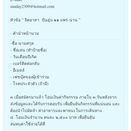
sunday2309@hotmail.com
หัวข้อ “ จิตอาสา ปันอุ่น ๑๑ แพร่-น่าน ”
- คำนำหน้านาม
-ชื่อ-นามสกุล
- ชื่อเล่น (ทำป้ายชื่อ)
- วันเดือนปีเกิด
- เบอร์ติดต่อกลับ
- อีเมลล์
- เฟชบุ๊คของผุ้เข้าร่วม
- โรคประจำตัว (ถ้ามี)
๓.เมื่อสมัครมาแล้ว โอนเงินค่ากิจกรรม ภายใน ๓ วันหลังจาก
ส่งข้อมูลและได้ร
ับการตอบรับ เพื่อยืนยันกิจกรรมที่แน่นอ
น และ
ต้องนำไปมัดจำ ค่าอาหารและพาหนะในการเดินท
าง
๔. โอนเงินจำนวน คนละ ๒,๕๐๐ บาท เพื่อยืนยัน
สมทบค่าใช้จ่ายได้ที่