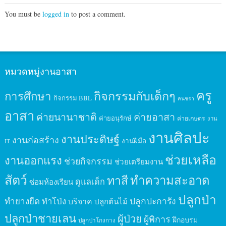
You must be
logged in
to post a comment.
หมวดหมู่งานอาสา
ครู
กิจกรรมกับเด็กๆ
การศึกษา
กิจกรรม BBL
คนชรา
อาสา
ค่ายนานาชาติ
ค่ายอาสา
ค่ายอนุรักษ์
ค่ายเกษตร
งาน
งานศิลปะ
งานประดิษฐ์
งานก่อสร้าง
งานฝีมือ
IT
ช่วยเหลือ
งานออกแรง
ช่วยกิจกรรม
ช่วยเตรียมงาน
สัตว์
ทาสี
ทำความสะอาด
ดูแลเด็ก
ซ่อมห้องเรียน
ปลูกป่า
ปลูกปะการัง
ทำยางยืด
ทำโป่ง
บริจาค
ปลูกต้นไม้
ปลูกป่าชายเลน
ผู้ป่วย
ผู้พิการ
ฝึกอบรม
ปลูกป่าโกงกาง