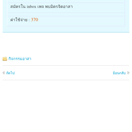
สมัครใน inbox เพจ พบมิตรจิตอาสา
370
ค่าใช้จ่าย :
กิจกรรมอาสา
ถัดไป
ย้อนกลับ