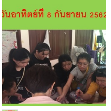
1
/
1