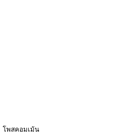
โพสคอมเม้น