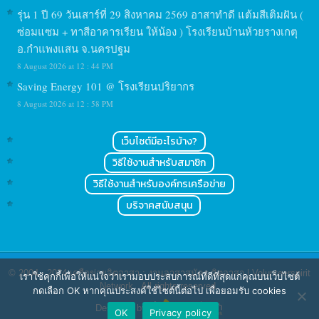
รุ่น 1 ปี 69 วันเสาร์ที่ 29 สิงหาคม 2569 อาสาทำดี แต้มสีเติมฝัน (
ซ่อมแซม + ทาสีอาคารเรียน ให้น้อง ) โรงเรียนบ้านห้วยรางเกตุ
อ.กำแพงแสน จ.นครปฐม
8 August 2026 at 12 : 44 PM
Saving Energy 101 @ โรงเรียนปริยากร
8 August 2026 at 12 : 58 PM
เว็บไซต์มีอะไรบ้าง?
วิธีใช้งานสำหรับสมาชิก
วิธีใช้งานสำหรับองค์กรเครือข่าย
บริจาคสนับสนุน
© 2004 - 2024
เครือข่ายจิตอาสา : งานอาสาสมัคร จิตอาสา | Volunteerspirit
เราใช้คุกกี้เพื่อให้แน่ใจว่าเรามอบประสบการณ์ที่ดีที่สุดแก่คุณบนเว็บไซต์
Network
. All rights reserved.
กดเลือก OK หากคุณประสงค์ใช้ไซต์นี้ต่อไป เพื่อยอมรับ cookies
Designed by
OK
Privacy policy