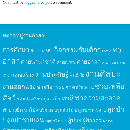
You must be
logged in
to post a comment.
หมวดหมู่งานอาสา
ครู
กิจกรรมกับเด็กๆ
การศึกษา
กิจกรรม BBL
คนชรา
อาสา
ค่ายนานาชาติ
ค่ายอาสา
ค่ายอนุรักษ์
ค่ายเกษตร
งาน
งานศิลปะ
งานประดิษฐ์
งานก่อสร้าง
งานฝีมือ
IT
ช่วยเหลือ
งานออกแรง
ช่วยกิจกรรม
ช่วยเตรียมงาน
สัตว์
ทาสี
ทำความสะอาด
ดูแลเด็ก
ซ่อมห้องเรียน
ปลูกป่า
ปลูกปะการัง
ทำยางยืด
ทำโป่ง
บริจาค
ปลูกต้นไม้
ปลูกป่าชายเลน
ผู้ป่วย
ผู้พิการ
ฝึกอบรม
ปลูกป่าโกงกาง