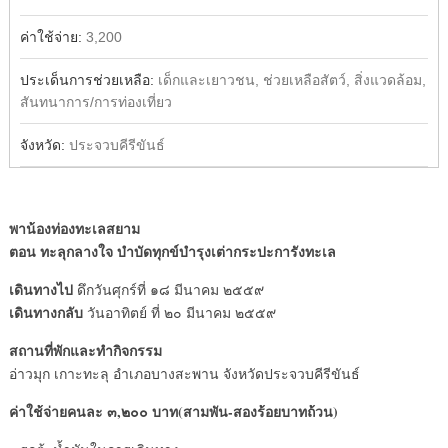
ค่าใช้จ่าย:
3,200
ประเด็นการช่วยเหลือ:
เด็กและเยาวชน, ช่วยเหลือสัตว์, สิ่งแวดล้อม,
สันทนาการ/การท่องเที่ยว
จังหวัด:
ประจวบคีรีขันธ์
พาน้องท่องทะเลสยาม
ตอน ทะลุกลางใจ บำบัดทุกข์บำรุงเต่ากระปะกา
รังทะเล
เดินทางไป
ดึกวันศุกร์ที่ ๑๘ มีนาคม ๒๕๕๙
เดินทางกลับ
วันอาทิตย์ ที่ ๒๐ มีนาคม ๒๕๕๙
สถานที่พักและทำกิจกรรม
อ่าวมุก เกาะทะลุ อำเภอบางสะพาน จังหวัดประจวบคีรีขันธ์
ค่าใช้จ่ายคนละ ๓,๒๐๐ บาท(สามพัน-สองร้อยบาทถ้วน)