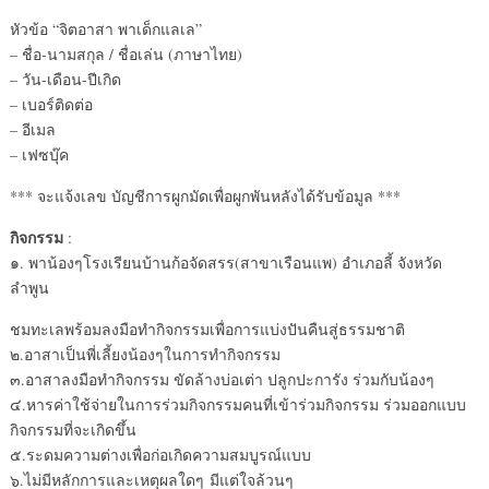
หัวข้อ “จิตอาสา พาเด็กแลเล”
– ชื่อ-นามสกุล / ชื่อเล่น (ภาษาไทย)
– วัน-เดือน-ปีเกิด
– เบอร์ติดต่อ
– อีเมล
– เฟซบุ๊ค
*** จะแจ้งเลข บัญชีการผูกมัดเพื่อผูกพันห
ลังได้รับข้อมูล ***
กิจกรรม
:
๑. พาน้องๆโรงเรียนบ้านก้อจัดส
รร(สาขาเรือนแพ) อำเภอลี้ จังหวัด
ลำพูน
ชมทะเลพร้อมลงมือทำกิจกรรมเ
พื่อการแบ่งปันคืนสู่ธรรมชา
ติ
๒.อาสาเป็นพี่เลี้ยงน้องๆใน
การทำกิจกรรม
๓.อาสาลงมือทำกิจกรรม ขัดล้างบ่อเต่า ปลูกปะการัง ร่วมกับน้องๆ
๔.หารค่าใช้จ่ายในการร่วมกิ
จกรรมคนที่เข้าร่วมกิจกรรม ร่วมออกแบบ
กิจกรรมที่จะเกิด
ขึ้น
๕.ระดมความต่างเพื่อก่อเกิด
ความสมบูรณ์แบบ
๖.ไม่มีหลักการและเหตุผลใดๆ
มีแต่ใจล้วนๆ