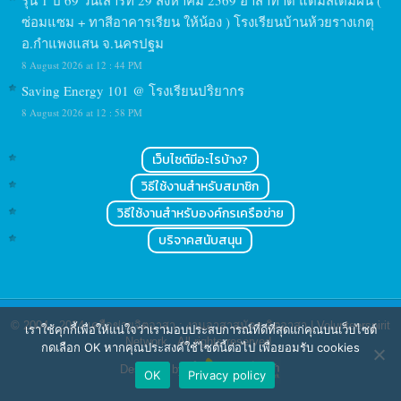
รุ่น 1 ปี 69 วันเสาร์ที่ 29 สิงหาคม 2569 อาสาทำดี แต้มสีเติมฝัน (
ซ่อมแซม + ทาสีอาคารเรียน ให้น้อง ) โรงเรียนบ้านห้วยรางเกตุ
อ.กำแพงแสน จ.นครปฐม
8 August 2026 at 12 : 44 PM
Saving Energy 101 @ โรงเรียนปริยากร
8 August 2026 at 12 : 58 PM
เว็บไซต์มีอะไรบ้าง?
วิธีใช้งานสำหรับสมาชิก
วิธีใช้งานสำหรับองค์กรเครือข่าย
บริจาคสนับสนุน
© 2004 - 2024
เครือข่ายจิตอาสา : งานอาสาสมัคร จิตอาสา | Volunteerspirit
เราใช้คุกกี้เพื่อให้แน่ใจว่าเรามอบประสบการณ์ที่ดีที่สุดแก่คุณบนเว็บไซต์
Network
. All rights reserved.
กดเลือก OK หากคุณประสงค์ใช้ไซต์นี้ต่อไป เพื่อยอมรับ cookies
Designed by
OK
Privacy policy