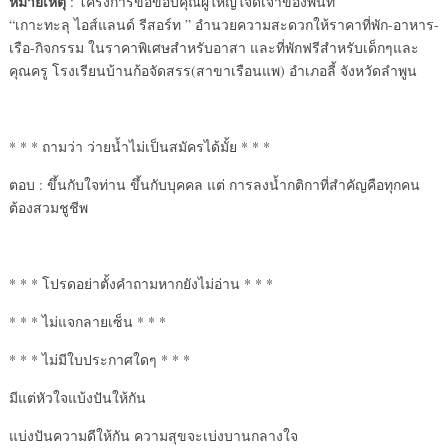
หมายเหตุ
: โครงการขอขอบคุณผู้ใหญ่ใจดี
เจ้าของพื้นที่
“เกาะทะลุ ไอส์แลนด์ รีสอร์ท ” อำนวยความสะดวกให้ราคาที่พั
ก-อาหาร-
เรือ-กิจกรรม ในราคาพิเศษสำหรับอาสา และที่พักฟรีสำหรับเด็กๆและ
คุณครู โรงเรียนบ้านก้อจัดสรร(สาขา
เรือนแพ) อำเภอลี้ จังหวัดลำพูน
* * * ถามว่า ว่ายน้ำไม่เป็นสมัครได้มั้ย * * *
ตอบ : ขึ้นกับใจท่าน ขึ้นกับบุคคล แต่ การลงน้ำกติกาที่สำคัญคือทุกคน
ต้องสวมชูชีพ
* * * โปรดอย่าตั้งคำถามหากยังไม่อ่าน * * *
* * * ไม่แจกลายเซ็น * * *
* * * ไม่มีใบประกาศใดๆ * * *
มีแต่หัวใจแบ้งปันให้กัน
แบ่งปันความดีให้กัน ความสุขจะเบ่งบานกลางใจ