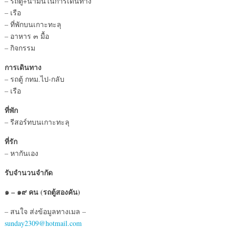
– รถตู้+น้ำมันในการเดินทาง
– เรือ
– ที่พักบนเกาะทะลุ
– อาหาร ๓ มื้อ
– กิจกรรม
การเดินทาง
– รถตู้ กทม.ไป-กลับ
– เรือ
ที่พัก
– รีสอร์ทบนเกาะทะลุ
ที่รัก
– หากันเอง
รับจำนวนจำกัด
๑ – ๑๙ คน (รถตู้สองคัน)
– สนใจ ส่งข้อมูลทางเมล –
sunday2309@hotmail.com