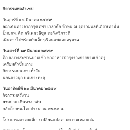
กิจกรรมพอสังเขป
วันศุกร์ที่ ๑๘ มีนาคม ๒๕๕๙
ออกเดินทางจากกรุงเทพฯ เวลาดึก ห้าทุ่ม ณ จุดรวมพลที่เดียวเท่านั้น
ปั้มปตท. ติด ตรีเพชรอีซูสุ หอวัง/วิภาวดี
เดินทางไปพร้อมกับเด็กๆเรือ
นแพและครูมาด
วันเสาร์ที่ ๑๙ มีนาคม ๒๕๕๙
ดึก อ.บางสะพานยามเช้า หาอาหารบำรุงร่างกายยามเช้า
ตรู่
เตรียมตัวขึ้นเกาะ
กิจกรรมบนเกาะทั้งวัน
นอนอ่าวมุก บนเกาะทะลุ
วันอาทิตย์ที่ ๒๐ มีนาคม ๒๕๕๙
กิจกรรมครึ่งวัน
ยามบ่าย เดินทาง กลับ
กลับถึงกทม.โดยประมาณ ๒๒.๒๒ น.
โปรแกรมอาจจะมีการเปลียนแปล
ตามความเหมาะสม