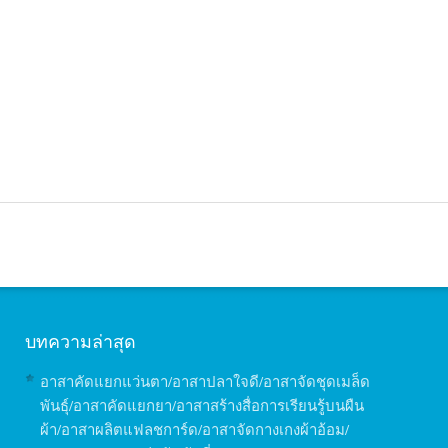
บทความล่าสุด
อาสาคัดแยกแว่นตา/อาสาปลาใจดี/อาสาจัดชุดเมล็ด
พันธุ์/อาสาคัดแยกยา/อาสาสร้างสื่อการเรียนรู้บนผืน
ผ้า/อาสาผลิตแฟลชการ์ด/อาสาจัดกางเกงผ้าอ้อม/