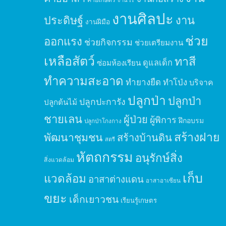
งานศิลปะ
ประดิษฐ์
งาน
งานฝีมือ
ช่วย
ออกแรง
ช่วยกิจกรรม
ช่วยเตรียมงาน
เหลือสัตว์
ทาสี
ดูแลเด็ก
ซ่อมห้องเรียน
ทำความสะอาด
ทำยางยืด
ทำโป่ง
บริจาค
ปลูกป่า
ปลูกป่า
ปลูกปะการัง
ปลูกต้นไม้
ชายเลน
ผู้ป่วย
ผู้พิการ
ฝึกอบรม
ปลูกป่าโกงกาง
สร้างฝาย
พัฒนาชุมชน
สร้างบ้านดิน
สตรี
หัตถกรรม
อนุรักษ์สิ่ง
สิ่งแวดล้อม
เก็บ
แวดล้อม
อาสาต่างแดน
อาสาอาเซียน
ขยะ
เด็กเยาวชน
เรียนรู้เกษตร