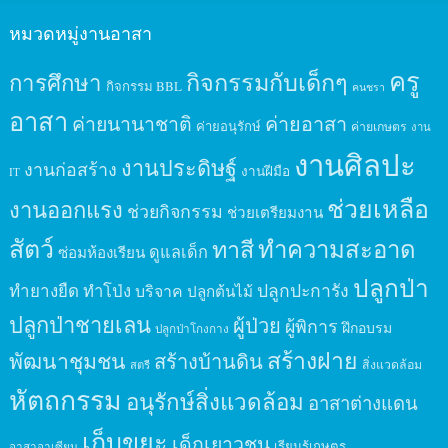
หมวดหมู่งานอาสา
ครู
กิจกรรมกับเด็กๆ
การศึกษา
กิจกรรม BBL
คนชรา
อาสา
ค่ายนานาชาติ
ค่ายอาสา
ค่ายอนุรักษ์
ค่ายเกษตร
งาน
งานศิลปะ
งานประดิษฐ์
งานก่อสร้าง
งานฝีมือ
IT
ช่วยเหลือ
งานออกแรง
ช่วยกิจกรรม
ช่วยเตรียมงาน
สัตว์
ทาสี
ทำความสะอาด
ดูแลเด็ก
ซ่อมห้องเรียน
ปลูกป่า
ปลูกปะการัง
ทำยางยืด
ทำโป่ง
บริจาค
ปลูกต้นไม้
ปลูกป่าชายเลน
ผู้ป่วย
ผู้พิการ
ฝึกอบรม
ปลูกป่าโกงกาง
สร้างฝาย
พัฒนาชุมชน
สร้างบ้านดิน
สิ่งแวดล้อม
สตรี
หัตถกรรม
อนุรักษ์สิ่งแวดล้อม
อาสาต่างแดน
เก็บขยะ
เด็กเยาวชน
เรียนรู้เกษตร
อาสาอาเซียน