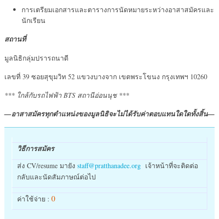
การเตรียมเอกสารและตารางการนัดหมายระหว่างอาสาสมัครและ
นักเรียน
สถานที่
มูลนิธิกลุ่มปรารถนาดี
เลขที่ 39 ซอยสุขุมวิท 52 แขวงบางจาก เขตพระโขนง กรุงเทพฯ 10260
*** ใกล้กับรถไฟฟ้า BTS สถานีอ่อนนุช ***
—อาสาสมัครทุกตำแหน่งของมูลนิธิจะไม่ได้รับค่าตอบแทนใดใดทั้งสิ้น—
วิธีการสมัคร
ส่ง CV/resume มายัง
staff@pratthanadee.org
เจ้าหน้าที่จะติดต่อ
กลับและนัดสัมภาษณ์ต่อไป
0
ค่าใช้จ่าย :