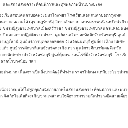
ม์ และสถานสงเคราะห์คนพิการและทุพพลภาพบ้านบางปะกง
 โรงเรียนสอนคนตาบอดพระมหาไถ่พัทยา โรงเรียนสอนคนตาบอดกรุงเทพ
นตาบอดภาคใต้ (สุราษฎร์ธานี) วิทยาลัยพยาบาลบรมราชนนี นพรัตน์วชิร
สุข ชมรมผู้สูงอายุเทศบาลเมืองศรีราชา ชมรมผู้สูงอายุเทศบาลนครแหลมฉบัง
 และสถานปฏิบัติธรรมต่างๆ ศูนย์ส่งเสริมฯ ออทิสติกจังหวัดชลบุรี ศูนย์
าษฎร์ธานี ศูนย์บริการบุคคลออทิสติก จังหวัดนนทบุรี ศูนย์การศึกษาพิเศษ
ก้ว ศูนย์การศึกษาพิเศษจังหวัดฉะเชิงเทรา ศูนย์การศึกษาพิเศษจังหวัด
ษาพิเศษประจำจังหวัดชลบุรี ศูนย์คุ้มครองคนไร้ที่พึ่งจังหวัดชลบุรี โรงเรี
ลาดน้ำบางน้อย ฯลฯ
เป็นอย่างมาก เนื่องจากเป็นสิ่งประดิษฐ์ที่ทำง่าย ราคาไม่แพง แต่มีประโยชน์มา
ร
พิการ เนื่องจากผมได้ไปพูดคุยกับนักกายภาพในสถานสงเคราะห์คนพิการ และพบว่
 จึงเกิดไอเดียที่จะเชิญชวนเหล่าคนใจดีอาสามาร่วมกันทำยางยืดสายเดี่ยว