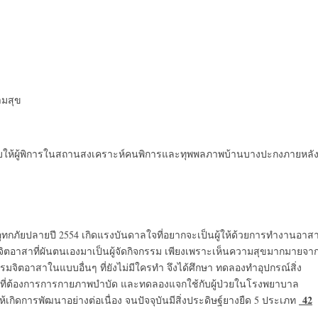
ามสุข
บให้ผู้พิการในสถานสงเคราะห์คนพิการและทุพพลภาพบ้านบางปะกงภายหลั
อุทกภัยปลายปี 2554 เกิดแรงบันดาลใจที่อยากจะเป็นผู้ให้ด้วยการทำงานอาส
จกรรมจิตอาสาที่ผันตนเองมาเป็นผู้จัดกิจกรรม เพียงเพราะเห็นความสุขมากมายจา
รมจิตอาสาในแบบอื่นๆ ที่ยังไม่มีใครทำ จึงได้ศึกษา ทดลองทำอุปกรณ์สิ่ง
าลที่ต้องการการกายภาพบำบัด และทดลองแจกใช้กับผู้ป่วยในโรงพยาบาล
42
เกิดการพัฒนาอย่างต่อเนื่อง จนปัจจุบันมีสิ่งประดิษฐ์ยางยืด 5 ประเภท