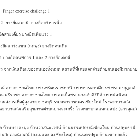
 Finger exercise challenge 1
โซ่ 2 ยางยืดสมาธิ ยางยืดบริหารนิ้ว
ดสายเดี่ยว ยางยืดเพิ่มแรง 1
ยางยืดแกว่งแขน (ลดพุง) ยางยืดคนเดิน
น 1 ยางยืดคนพิการ 1 และ 2 ยางยืดเด็กดี
ตัว จากเงินเดือนของตนเองทั้งหมด สถานที่ที่เคยแจกจ่ายด้วยตนเองมีมากมา
งกรณ์ สภากาชาดไทย รพ.นพรัตนราชธานี รพ.ทหารผ่านศึก รพ.พระมงกุฎเกล้
ณ ศรีราชา สภากาชาดไทย รพ.สมเด็จพระนางเจ้าสิริกิต์ รพ.พนัสนิคม
สังวรเพื่อผู้สูงอายุ จ.ชลบุรี รพ.มหาราชนครเชียงใหม่ โรงพยาบาลส่ง
พยาบาลส่งเสริมสุขภาพตำบลบางจะเกร็ง โรงพยาบาลแหลมฉบัง (อ่าวอุดม)
 บ้านบางละมุง บ้านวาสนะเวศน์ บ้านธรรมปกรณ์เชียงใหม่ บ้านปทุมธานี
านวัยทองนิเวศน์ (อ.แม่แตง จ.เชียงใหม่) บ้านนครปฐม บ้านเขาบ่อแก้ว