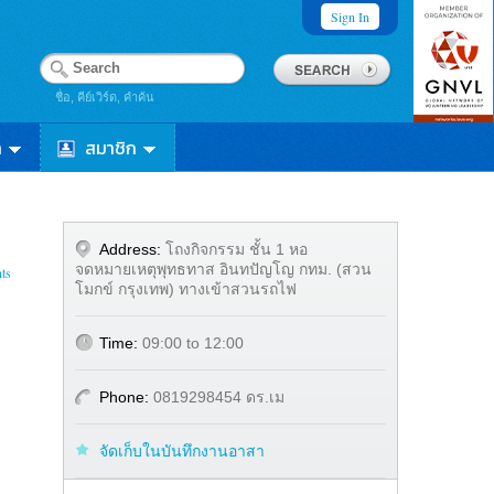
Sign In
ชื่อ, คีย์เวิร์ด, คำค้น
า
สมาชิก
Address:
โถงกิจกรรม ชั้น 1 หอ
จดหมายเหตุพุทธทาส อินทปัญโญ กทม. (สวน
ts
โมกข์ กรุงเทพ) ทางเข้าสวนรถไฟ
Time:
09:00 to 12:00
Phone:
0819298454 ดร.เม
จัดเก็บในบันทึกงานอาสา