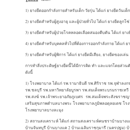
1) ยางยืดออกกำลังกายสำหรับเด็ก-วัยรุ่น ได้แก่ ยางยืดวันเด็ก
2) ยางยืดสำหรับผู้สูงอายุ และผู้ป่วยทั่วไป ได้แก่ ยางยืดลูก
3) ยางยืดสำหรับผู้ป่วยโรคหลอดเลือดสมองตีบตัน ได้แก่ ยางยื
4) ยางยืดสำหรับบุคคลทั่วไปที่ต้องการออกกำลังกาย ได้แก่ 
5) ยางยืดสำหรับผู้พิการ ได้แก่ ยางยืดมีเสียง, ยางยืดของเล่
การทำสิ่งประดิษฐ์ยางยืดนี้ได้มีการคิด ทำ และแจกโดยส่วน
ดังนี้
1) โรงพยาบาล ได้แก่ รพ.รามาธิบดี รพ.ศิริราช รพ.จุฬาล
รพ.ชลบุรี รพ.มหาวิทยาลัยบูรพา รพ.สมเด็จพระบรมราชเทวี 
รพ.สงฆ์ รพ.เจ้าพระยาอภัยภูเบศร รพ.สมเด็จพระสังฆราชญาณ
เสริมสุขภาพตำบลบางพระ โรงพยาบาลภูมิพลอดุลยเดช โรง
โรงพยาบาลบางละมุง
2) สถานสงเคราะห์ ได้แก่ สถานสงเคราะห์คนชราบ้านบางแค
บ้านจันทบุรี บ้านบางแค 2 บ้านเฉลิมราชกุมารี (นครปฐม) บ้