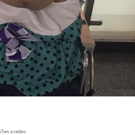
่าโทร.มาสมัคร