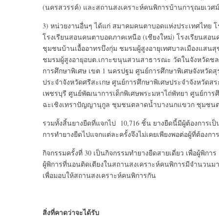
(นครสวรรค์) และสถานสงเคราะห์คนพิการบ้านการุณยเวศ
3) หน่วยงานอื่นๆ ได้แก่ สมาคมคนตาบอดแห่งประเทศไทย
โรงเรียนสอนคนตาบอดภาคเหนือ (เชียงใหม่) โรงเรียนสอนค
ชุมชนบ้านเอื้ออาทรบึงกุ่ม ชมรมผู้สูงอายุเทศบาลเมืองแสน
ชมรมผู้สูงอายุอบต.เกาะขนุนสวนสาธารณะ วัดในจังหวัดชลบุรี
การศึกษาพิเศษ เขต 1 นครปฐม ศูนย์การศึกษาพิเศษจังหวัดสุร
ประจำจังหวัดศรีสะเกษ ศูนย์การศึกษาพิเศษประจำจังหวัดสระแ
เพชรบุรี ศูนย์พัฒนาการเด็กพิเศษพระมหาไถ่พัทยา ศูนย์การศึก
ฉะเชิงเทราปัญญานุกูล ชุมชนตลาดน้ำบางนกแขวก ชุมชนต
รวมทั้งสิ้นยางยืดที่แจกไป 10,716 ชิ้น ยางยืดนี้มีผู้ต้องการ
การทำยางยืดไปแจกแต่ละครั้งจึงไม่เคยเพียงพอต่อผู้ที่ต้องกา
กิจกรรมครั้งที่ 30 เป็นกิจกรรมทำยางยืดสายเดี่ยว เพื่อผู้
ผู้พิการที่นอนติดเตียงในสถานสงเคราะห์คนพิการมีจำนวนมาก
เพื่อมอบให้สถานสงเคราะห์คนพิการกัน
สิ่งที่คาดว่าจะได้รับ