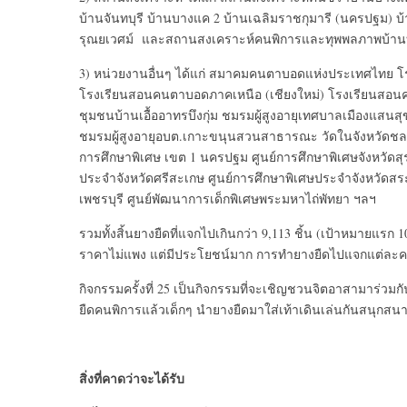
บ้านจันทบุรี บ้านบางแค 2 บ้านเฉลิมราชกุมารี (นครปฐม) บ
รุณยเวศม์ และสถานสงเคราะห์คนพิการและทุพพลภาพบ้า
3) หน่วยงานอื่นๆ ได้แก่ สมาคมคนตาบอดแห่งประเทศไทย
โรงเรียนสอนคนตาบอดภาคเหนือ (เชียงใหม่) โรงเรียนสอนค
ชุมชนบ้านเอื้ออาทรบึงกุ่ม ชมรมผู้สูงอายุเทศบาลเมืองแสน
ชมรมผู้สูงอายุอบต.เกาะขนุนสวนสาธารณะ วัดในจังหวัดชลบุรี
การศึกษาพิเศษ เขต 1 นครปฐม ศูนย์การศึกษาพิเศษจังหวัดสุร
ประจำจังหวัดศรีสะเกษ ศูนย์การศึกษาพิเศษประจำจังหวัดสระแ
เพชรบุรี ศูนย์พัฒนาการเด็กพิเศษพระมหาไถ่พัทยา ฯลฯ
รวมทั้งสิ้นยางยืดที่แจกไปเกินกว่า 9,113 ชิ้น (เป้าหมายแรก 10,
ราคาไม่แพง แต่มีประโยชน์มาก การทำยางยืดไปแจกแต่ละครั้งจ
กิจกรรมครั้งที่ 25 เป็นกิจกรรมที่จะเชิญชวนจิตอาสามาร่วม
ยืดคนพิการแล้วเด็กๆ นำยางยืดมาใส่เท้าเดินเล่นกันสนุกสนาน 
สิ่งที่คาดว่าจะได้รับ