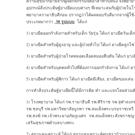
ความสุขมากมายจากผู้จัดกิจกรรมจิตอาสาท่านหนึ่ง จึงพยายา
อุปกรณ์สิ่งประดิษฐ์ยางยืดแบบต่างๆ ที่เหมาะสมกับผู้ป่วย
พยาบาลรามาธิบดีก่อน ปรากฎว่าได้ผลตอบรับดีมากจากผู้ใช้งาน
38 รูปแบบ
ประเภทมากว่า
ได้แก่
1) ยางยืดออกกำลังกายสำหรับเด็ก-วัยรุ่น ได้แก่ ยางยืดวันเด็ก
2) ยางยืดสำหรับผู้สูงอายุ และผู้ป่วยทั่วไป ได้แก่ ยางยืดลูกโ
3) ยางยืดสำหรับผู้ป่วยโรคหลอดเลือดสมองตีบตัน ได้แก่ ยางยื
4) ยางยืดสำหรับบุคคลทั่วไปที่ต้องการออกกำลังกาย ได้แก่ ย
5) ยางยืดสำหรับผู้พิการ ได้แก่ ยางยืดมีเสียง, ยางยืดของเล่
การทำสิ่งประดิษฐ์ยางยืดนี้ได้มีการคิด ทำ และแจกโดยส่วนตั
1) โรงพยาบาล ได้แก่ รพ.รามาธิบดี รพ.ศิริราช รพ.จุฬาล
รพ.ชลบุรี รพ.มหาวิทยาลัยบูรพา รพ.สมเด็จพระบรมราชเทวี 
รพ.สงฆ์ รพ.เจ้าพระยาอภัยภูเบศร รพ.สมเด็จพระสังฆราชญาณ
เสริมสุขภาพตำบลบางพระ
2) สถานสงเคราะห์ ได้แก่ สถานสงเคราะห์คนชราบ้านบางแค