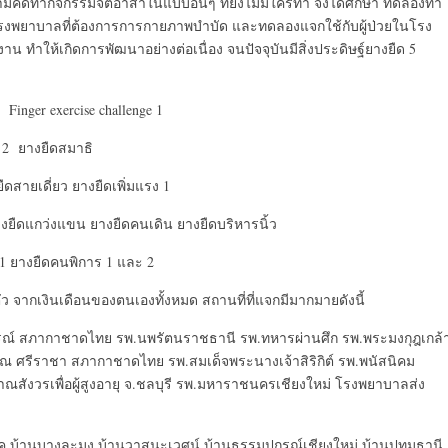
มคิดทำกิจกรรมจิตอาสาในแบบอื่นๆ ที่ยังไม่มีใครทำ จึงได้ศึกษา ทดลองทำ
ในโรงพยาบาลที่ต้องการการกายภาพบำบัด และทดลองแจกใช้กับผู้ป่วยในโรง
 ทำให้เกิดการพัฒนาอย่างต่อเนื่อง จนปัจจุบันมีสิ่งประดิษฐ์ยางยืด 5
 Finger exercise challenge 1
ซ่ 2 ยางยืดสมาธิ
ดสายเดี่ยว ยางยืดเพิ่มแรง 1
างยืดแกว่งแขน ยางยืดคนเดิน ยางยืดบริหารนิ้ว
น 1 ยางยืดคนพิการ 1 และ 2
ว จากเงินเดือนของตนเองทั้งหมด สถานที่ที่แจกมีมากมายดังนี้
งกรณ์ สภากาชาดไทย รพ.นพรัตนราชธานี รพ.ทหารผ่านศึก รพ.พระมงกุฎเกล้
ณ ศรีราชา สภากาชาดไทย รพ.สมเด็จพระนางเจ้าสิริกิต์ รพ.พนัสนิคม
สังวรเพื่อผู้สูงอายุ จ.ชลบุรี รพ.มหาราชนครเชียงใหม่ โรงพยาบาลส่ง
 บ้านบางละมุง บ้านวาสนะเวศน์ บ้านธรรมปกรณ์เชียงใหม่ บ้านปทุมธานี