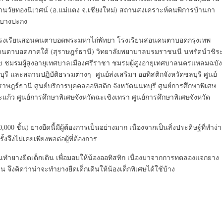
้านวัยทองนิเวศน์ (อ.แม่แตง จ.เชียงใหม่) สถานสงเคราะห์คนพิการบ้านกา
นบางปะกง
 โรงเรียนสอนคนตาบอดพระมหาไถ่พัทยา โรงเรียนสอนคนตาบอดกรุงเทพ
นตาบอดภาคใต้ (สุราษฎร์ธานี) วิทยาลัยพยาบาลบรมราชนนี นพรัตน์วชิร
สุข ชมรมผู้สูงอายุเทศบาลเมืองศรีราชา ชมรมผู้สูงอายุเทศบาลนครแหลมฉบัง
 และสถานปฏิบัติธรรมต่างๆ ศูนย์ส่งเสริมฯ ออทิสติกจังหวัดชลบุรี ศูนย์
าษฎร์ธานี ศูนย์บริการบุคคลออทิสติก จังหวัดนนทบุรี ศูนย์การศึกษาพิเศษ
ก้ว ศูนย์การศึกษาพิเศษจังหวัดฉะเชิงเทรา ศูนย์การศึกษาพิเศษจังหวัด
000 ชิ้น) ยางยืดนี้มีผู้ต้องการเป็นอย่างมาก เนื่องจากเป็นสิ่งประดิษฐ์ที่ทำง่
ึงไม่เคยเพียงพอต่อผู้ที่ต้องการ
กันทำยางยืดเด็กเดิน เพื่อมอบให้น้องออทิสทิก เนื่องมาจากการทดลองแจกยาง
จึงคิดว่าน่าจะทำยางยืดเด็กเดินให้น้องเด็กพิเศษได้ใช้บ้าง