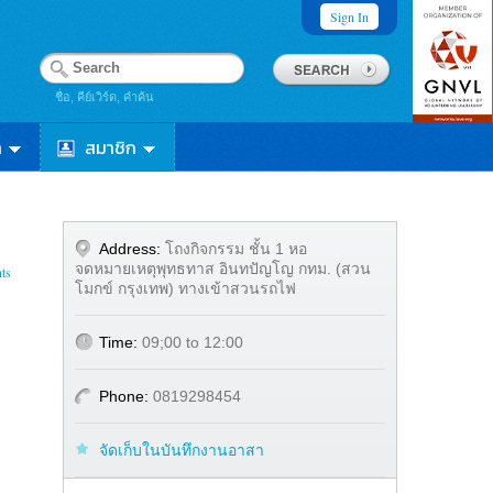
Sign In
ชื่อ, คีย์เวิร์ด, คำค้น
า
สมาชิก
Address:
โถงกิจกรรม ชั้น 1 หอ
จดหมายเหตุพุทธทาส อินทปัญโญ กทม. (สวน
ts
โมกข์ กรุงเทพ) ทางเข้าสวนรถไฟ
Time:
09;00 to 12:00
Phone:
0819298454
จัดเก็บในบันทึกงานอาสา