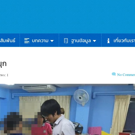
สัมพันธ์
บทความ
ฐานข้อมูล
เกี่ยวกับเร
นุก
No Commen
ews: 1