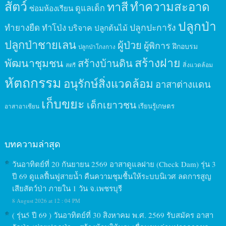
สัตว์
ทาสี
ทำความสะอาด
ดูแลเด็ก
ซ่อมห้องเรียน
ปลูกป่า
ปลูกปะการัง
ทำยางยืด
ทำโป่ง
บริจาค
ปลูกต้นไม้
ปลูกป่าชายเลน
ผู้ป่วย
ผู้พิการ
ฝึกอบรม
ปลูกป่าโกงกาง
สร้างฝาย
พัฒนาชุมชน
สร้างบ้านดิน
สิ่งแวดล้อม
สตรี
หัตถกรรม
อนุรักษ์สิ่งแวดล้อม
อาสาต่างแดน
เก็บขยะ
เด็กเยาวชน
เรียนรู้เกษตร
อาสาอาเซียน
บทความล่าสุด
วันอาทิตย์ที่ 20 กันยายน 2569 อาสาดูแลฝาย (Check Dam) รุ่น 3
ปี 69 ดูแลฟื้นฟูสายน้ำ คืนความชุมชื้นให้ระบบนิเวศ ลดการสูญ
เสียสัตว์ป่า ภายใน 1 วัน จ.เพชรบุรี
8 August 2026 at 12 : 04 PM
( รุ่น5 ปี 69 ) วันอาทิตย์ที่ 30 สิงหาคม พ.ศ. 2569 รับสมัคร อาสา