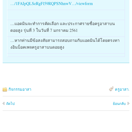
…/1FAIpQLSe
RgFl59RQPSNhnwV…/viewform
…แอดมินจะทำการคัดเลือก และประกาศรายชื่อครูอาสาบน
ดอยสูง รุ่นที่ 3 ในวันที่ 7 มกราคม 2561
…หากท่านมีข้อสงสัยสามารถสอบถามกับแอดมินได้โดยตรงทา
งอินบ็อคเพจครูอาสาบนดอยสูง
กิจกรรมอาสา
ครูอาสา
.
ถัดไป
ย้อนกลับ