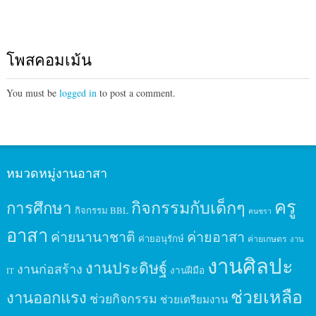
โพสคอมเม้น
You must be
logged in
to post a comment.
หมวดหมู่งานอาสา
ครู
กิจกรรมกับเด็กๆ
การศึกษา
กิจกรรม BBL
คนชรา
อาสา
ค่ายนานาชาติ
ค่ายอาสา
ค่ายอนุรักษ์
ค่ายเกษตร
งาน
งานศิลปะ
งานประดิษฐ์
งานก่อสร้าง
งานฝีมือ
IT
ช่วยเหลือ
งานออกแรง
ช่วยกิจกรรม
ช่วยเตรียมงาน