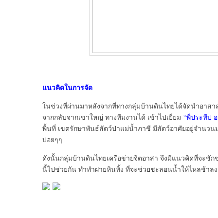
แนวคิดในการจัด
ในช่วงที่ผ่านมาหลังจากที่ทางกลุ่มบ้านดินไทยได้จัดนำอาสาสมั
จากกลับจากเขาใหญ่ ทางทีมงานได้ เข้าไปเยี่ยม
“พี่ประทีป 
พื้นที่ เขตรักษาพันธ์สัตว์ป่าแม่น้ำภาชี มีสัตว์อาศัยอยู่จ
บ่อยๆๆ
ดังนั้นกลุ่มบ้านดินไทยเครือข่ายจิตอาสา จึงมีแนวคิดที่จะชั
นี้ไปช่วยกัน ทำทำฝายหินทิ้ง ที่จะช่วยชะลอนน้ำให้ไหลช้าลง ในพ