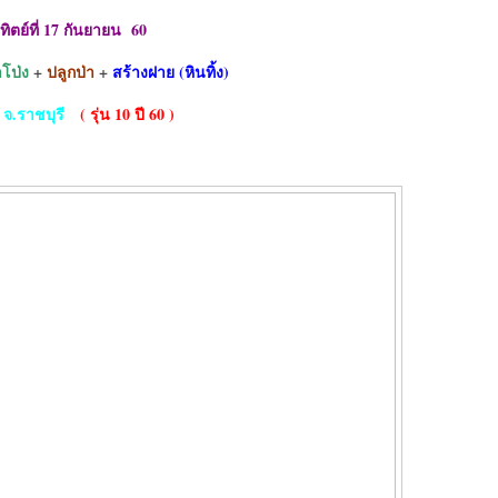
ิตย์ที่
17 กันยายน 60
โป่ง
+
ปลูกป่า
+
สร้างฝาย (หินทิ้ง)
จ.ราชบุรี
( รุ่น
10 ปี 60 )