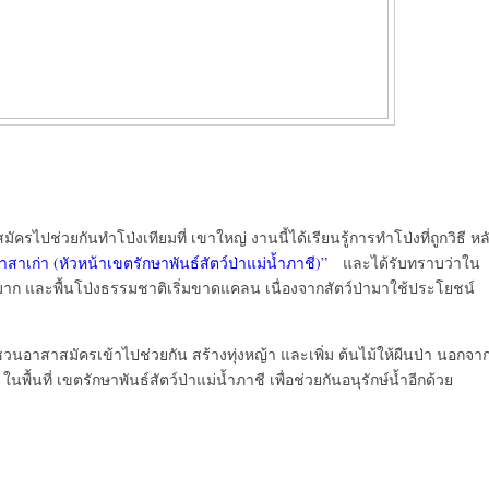
ครไปช่วยกันทำโป่งเทียมที่ เขาใหญ่ งานนี้ได้เรียนรู้การทำโป่งที่ถูกวิธี หล
อาสาเก่า (หัวหน้าเขตรักษาพันธ์สัตว์ป่าแม่น้ำภาชี)”
และได้รับทราบว่าใน
ำนวนมาก และพื้นโป่งธรรมชาติเริ่มขาดแคลน เนื่องจากสัตว์ป่ามาใช้ประโยชน์
กชวนอาสาสมัครเข้าไปช่วยกัน สร้างทุ่งหญ้า และเพิ่ม ต้นไม้ให้ผืนป่า นอกจา
ื้นที่ เขตรักษาพันธ์สัตว์ป่าแม่น้ำภาชี เพื่อช่วยกันอนุรักษ์น้ำอีกด้วย