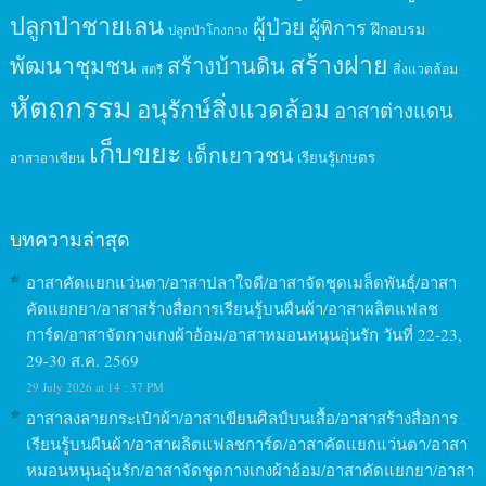
ปลูกป่าชายเลน
ผู้ป่วย
ผู้พิการ
ฝึกอบรม
ปลูกป่าโกงกาง
สร้างฝาย
พัฒนาชุมชน
สร้างบ้านดิน
สิ่งแวดล้อม
สตรี
หัตถกรรม
อนุรักษ์สิ่งแวดล้อม
อาสาต่างแดน
เก็บขยะ
เด็กเยาวชน
เรียนรู้เกษตร
อาสาอาเซียน
บทความล่าสุด
อาสาคัดแยกแว่นตา/อาสาปลาใจดี/อาสาจัดชุดเมล็ดพันธุ์/อาสา
คัดแยกยา/อาสาสร้างสื่อการเรียนรู้บนผืนผ้า/อาสาผลิตแฟลช
การ์ด/อาสาจัดกางเกงผ้าอ้อม/อาสาหมอนหนุนอุ่นรัก วันที่ 22-23,
29-30 ส.ค. 2569
29 July 2026 at 14 : 37 PM
อาสาลงลายกระเป๋าผ้า/อาสาเขียนศิลป์บนเสื้อ/อาสาสร้างสื่อการ
เรียนรู้บนผืนผ้า/อาสาผลิตแฟลชการ์ด/อาสาคัดแยกแว่นตา/อาสา
หมอนหนุนอุ่นรัก/อาสาจัดชุดกางเกงผ้าอ้อม/อาสาคัดแยกยา/อาสา