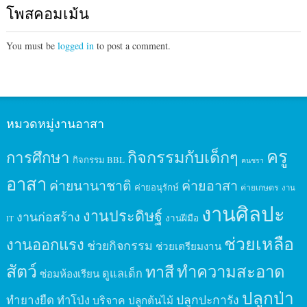
โพสคอมเม้น
You must be
logged in
to post a comment.
หมวดหมู่งานอาสา
ครู
กิจกรรมกับเด็กๆ
การศึกษา
กิจกรรม BBL
คนชรา
อาสา
ค่ายนานาชาติ
ค่ายอาสา
ค่ายอนุรักษ์
ค่ายเกษตร
งาน
งานศิลปะ
งานประดิษฐ์
งานก่อสร้าง
งานฝีมือ
IT
ช่วยเหลือ
งานออกแรง
ช่วยกิจกรรม
ช่วยเตรียมงาน
สัตว์
ทาสี
ทำความสะอาด
ดูแลเด็ก
ซ่อมห้องเรียน
ปลูกป่า
ปลูกปะการัง
ทำยางยืด
ทำโป่ง
บริจาค
ปลูกต้นไม้