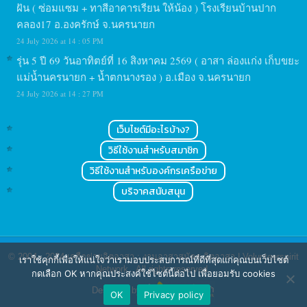
ฝัน ( ซ่อมแซม + ทาสีอาคารเรียน ให้น้อง ) โรงเรียนบ้านปาก
คลอง17 อ.องครักษ์ จ.นครนายก
24 July 2026 at 14 : 05 PM
รุ่น 5 ปี 69 วันอาทิตย์ที่ 16 สิงหาคม 2569 ( อาสา ล่องแก่ง เก็บขยะ
แม่น้ำนครนายก + น้ำตกนางรอง ) อ.เมือง จ.นครนายก
24 July 2026 at 14 : 27 PM
เว็บไซต์มีอะไรบ้าง?
วิธีใช้งานสำหรับสมาชิก
วิธีใช้งานสำหรับองค์กรเครือข่าย
บริจาคสนับสนุน
© 2004 - 2024
เครือข่ายจิตอาสา : งานอาสาสมัคร จิตอาสา | Volunteerspirit
เราใช้คุกกี้เพื่อให้แน่ใจว่าเรามอบประสบการณ์ที่ดีที่สุดแก่คุณบนเว็บไซต์
Network
. All rights reserved.
กดเลือก OK หากคุณประสงค์ใช้ไซต์นี้ต่อไป เพื่อยอมรับ cookies
Designed by
OK
Privacy policy