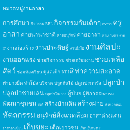
หมวดหมู่งานอาสา
ครู
กิจกรรมกับเด็กๆ
การศึกษา
กิจกรรม BBL
คนชรา
อาสา
ค่ายนานาชาติ
ค่ายอาสา
ค่ายอนุรักษ์
ค่ายเกษตร
งาน
งานศิลปะ
งานประดิษฐ์
งานก่อสร้าง
งานฝีมือ
IT
ช่วยเหลือ
งานออกแรง
ช่วยกิจกรรม
ช่วยเตรียมงาน
สัตว์
ทาสี
ทำความสะอาด
ดูแลเด็ก
ซ่อมห้องเรียน
ปลูกป่า
ปลูกปะการัง
ทำยางยืด
ทำโป่ง
บริจาค
ปลูกต้นไม้
ปลูกป่าชายเลน
ผู้ป่วย
ผู้พิการ
ฝึกอบรม
ปลูกป่าโกงกาง
สร้างฝาย
พัฒนาชุมชน
สร้างบ้านดิน
สิ่งแวดล้อม
สตรี
หัตถกรรม
อนุรักษ์สิ่งแวดล้อม
อาสาต่างแดน
เก็บขยะ
เด็กเยาวชน
เรียนรู้เกษตร
อาสาอาเซียน