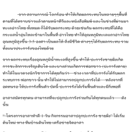
จาก สถานการณ์ โลกร้อน ทำให้เกิดผลกระทบในหลายๆๆพื้นที่
ตามที่ได้ทราบข่าวแล้วตามหน้าทีวีและหนังสือพิมพ์ และในช่วงที่ผ่านมา
ทะเลอ่าวไทย ทั้งหมด ก็ได้รับผลกระทบ ด้วยเช่นกัน ผลกระทบที่ได้คือ
กระแสน้ำอุ่นไหลเข้ามาในพื้นที่ อ่าวไทย ทำให้อุณหภูมิทะเลแถวอ่าวไทย
อุณหภูมิสูงขึ้น 3-5 องศา เป็นผลให้ สิ่งมีชีวิต ต่างๆๆได้รับผลกระทบ รวม
ทั้งแนวประการังของไทยด้วย
จาก ผลกระทบเรื่องอุณหภูมิน้ำทะเลที่สูงขึ้น ทำให้ ปะการังชายฝั่งเกิด
การชะงักการเจริญเติบโต และบางส่วนเกิดการฟอกขาว (ปะการังตาย)
ทำให้ในแวดวงนักวิชาการได้คุยกันว่า ช่วง เวลาที่ปะการังได้รับผลก
ระทบการ ฟอกขาว นั้น ทำให้ไม่สามารถปลูกปะการังได้ หลังจากที่
อดทนรอ ให้ปะการังฟื้นตัว บัดนี้ ปะการรังได้เริ่มฟื้นตัวและมีกิ่งพอที่
อาสาสมัครทุกคน สามารถที่จะปลูกปะการังร่วมกันได้ทุกคนแล้ว ดัง
นั้น
“ โครงการอาสาทำดี 1 วัน กิจกรรมอาสาปลูกปะการัง ชายฝั่ง” ได้เริ่ม
ต้นใหม่ ทาง ทีมบ้านดินไทย เครือข่ายจิตอาสา