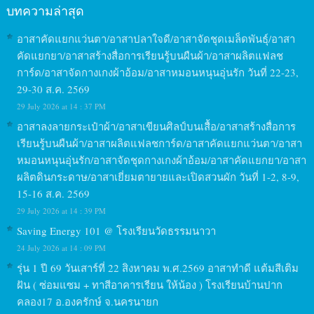
บทความล่าสุด
อาสาคัดแยกแว่นตา/อาสาปลาใจดี/อาสาจัดชุดเมล็ดพันธุ์/อาสา
คัดแยกยา/อาสาสร้างสื่อการเรียนรู้บนผืนผ้า/อาสาผลิตแฟลช
การ์ด/อาสาจัดกางเกงผ้าอ้อม/อาสาหมอนหนุนอุ่นรัก วันที่ 22-23,
29-30 ส.ค. 2569
29 July 2026 at 14 : 37 PM
อาสาลงลายกระเป๋าผ้า/อาสาเขียนศิลป์บนเสื้อ/อาสาสร้างสื่อการ
เรียนรู้บนผืนผ้า/อาสาผลิตแฟลชการ์ด/อาสาคัดแยกแว่นตา/อาสา
หมอนหนุนอุ่นรัก/อาสาจัดชุดกางเกงผ้าอ้อม/อาสาคัดแยกยา/อาสา
ผลิตดินกระดาษ/อาสาเยี่ยมตายายและเปิดสวนผัก วันที่ 1-2, 8-9,
15-16 ส.ค. 2569
29 July 2026 at 14 : 39 PM
Saving Energy 101 @ โรงเรียนวัดธรรมนาวา
24 July 2026 at 14 : 09 PM
รุ่น 1 ปี 69 วันเสาร์ที่ 22 สิงหาคม พ.ศ.2569 อาสาทำดี แต้มสีเติม
ฝัน ( ซ่อมแซม + ทาสีอาคารเรียน ให้น้อง ) โรงเรียนบ้านปาก
คลอง17 อ.องครักษ์ จ.นครนายก