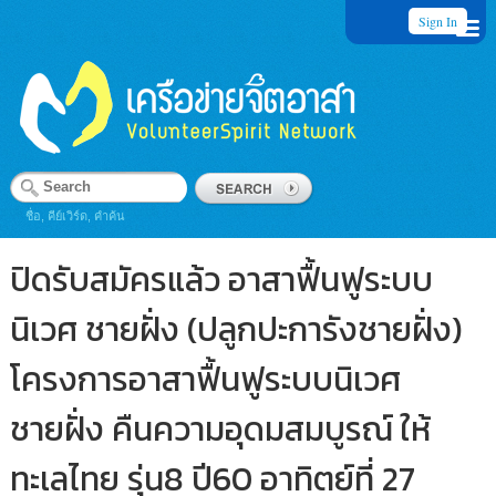
Sign In
ชื่อ, คีย์เวิร์ด, คำค้น
ปิดรับสมัครแล้ว อาสาฟื้นฟูระบบ
นิเวศ ชายฝั่ง (ปลูกปะการังชายฝั่ง)
โครงการอาสาฟื้นฟูระบบนิเวศ
ชายฝั่ง คืนความอุดมสมบูรณ์ ให้
ทะเลไทย รุ่น8 ปี60 อาทิตย์ที่ 27