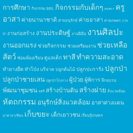
ครู
กิจกรรมกับเด็กๆ
การศึกษา
กิจกรรม BBL
คนชรา
อาสา
ค่ายนานาชาติ
ค่ายอาสา
ค่ายอนุรักษ์
ค่ายเกษตร
งาน
งานศิลปะ
งานประดิษฐ์
งานก่อสร้าง
งานฝีมือ
IT
ช่วยเหลือ
งานออกแรง
ช่วยกิจกรรม
ช่วยเตรียมงาน
สัตว์
ทาสี
ทำความสะอาด
ดูแลเด็ก
ซ่อมห้องเรียน
ปลูกป่า
ปลูกปะการัง
ทำยางยืด
ทำโป่ง
บริจาค
ปลูกต้นไม้
ปลูกป่าชายเลน
ผู้ป่วย
ผู้พิการ
ฝึกอบรม
ปลูกป่าโกงกาง
สร้างฝาย
พัฒนาชุมชน
สร้างบ้านดิน
สิ่งแวดล้อม
สตรี
หัตถกรรม
อนุรักษ์สิ่งแวดล้อม
อาสาต่างแดน
เก็บขยะ
เด็กเยาวชน
เรียนรู้เกษตร
อาสาอาเซียน