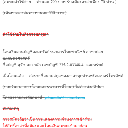
(สมทบค่าใช้จ่าย ท่านละ 790 บาท รับสมัครอาสาเพียง 70 ท่าน )
(เดินทางเองสมทบ ท่านละ 550 บาท )
ค่าใช้จ่ายในกิจกรรมกรุณา
โอนเงินผ่านบัญชีออมทรัพย์ธนาคารไทยพาณิชย์ สาขาย่อย
ม.เกษตรศาสตร์
ชื่อบัญชี สุรัช สะราคำ เลขบัญชี 235-2-03348-4 ออมทรัพย์
เมื่อโอนแล้ว ส่งรายชื่อนามสกุลของอาสาทุกท่านพร้อมเบอร์โทรศัพท์
(บอกวันเวลาการโอนและธนาคารที่โอน ) ไม่ต้องส่งสลิปมา
โดยส่งรายละเอียดมาที่
yobaandin@hotmail.com
หมายเหตุ
การสมัครถือว่าเป็นการแสดงความจำนงการเข้าร่วม
ให้สิทธิ์อาสาที่สมัครและโอนเงินสมทบเข้ามาก่อน