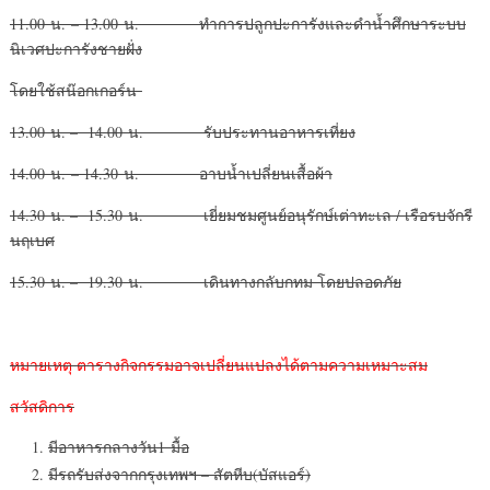
11.00 น. – 13.00 น. ทำการปลูกปะการังและดำน้ำศึกษาระบบ
นิเวศปะการังชายฝั่ง
โดยใช้สน๊อกเกอร์น
13.00 น. – 14.00 น. รับประทานอาหารเที่ยง
14.00 น. – 14.30 น. อาบน้ำเปลี่ยนเสื้อผ้า
14.30 น. – 15.30 น. เยี่ยมชมศูนย์อนุรักษ์เต่าทะเล / เรือรบจักรี
นฤเบศ
15.30 น. – 19.30 น. เดินทางกลับกทม โดยปลอดภัย
หมายเหตุ ตารางกิจกรรมอาจเปลี่ยนแปลงได้ตามความเหมาะสม
สวัสดิการ
มีอาหารกลางวัน1 มื้อ
มีรถรับส่งจากกรุงเทพฯ – สัตหีบ(บัสแอร์)