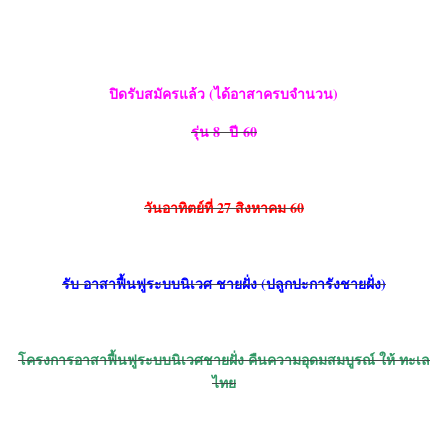
ปิดรับสมัครแล้ว (ได้อาสาครบจำนวน)
รุ่น
8 ปี 60
วันอาทิตย์ที่
27 สิงหาคม 60
รับ อาสาฟื้นฟูระบบนิเวศ ชายฝั่ง
(ปลูกปะการังชายฝั่ง)
โครงการอาสาฟื้นฟูระบบนิเวศชายฝั่ง คืนความอุดมสมบูรณ์ ให้ ทะเล
ไทย