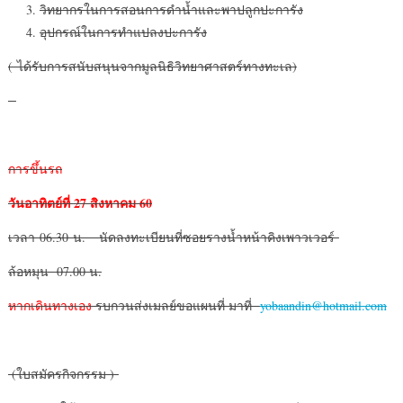
วิทยากรในการสอนการดำน้ำและพาปลูกปะการัง
อุปกรณ์ในการทำแปลงปะการัง
( ได้รับการสนับสนุนจากมูลนิธิวิทยาศาสตร์ทางทะเล)
การขึ้นรถ
วันอาทิตย์ที่
27 สิงหาคม 60
เวลา 06.30 น. นัดลงทะเบียนที่ซอยรางน้ำหน้าคิงเพาวเวอร์
ล้อหมุน 07.00 น.
หากเดินทางเอง
รบกวนส่งเมลย์ขอแผนที่ มาที่
yobaandin@hotmail.com
(
ใบสมัครกิจกรรม )