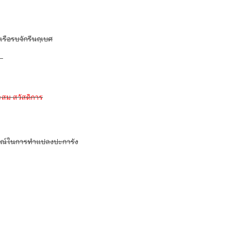
เรือรบจักรีนฤเบศ
ย
ะสม
สวัสดิการ
รณ์ในการทำแปลงปะการัง