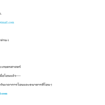
น.
tmail.com
ท่าน )
ม.เกษตรศาสตร์
์ เมื่อโอนแล้ว
อกวันเวลาการโอนและธนาคารที่โอน )
l.com