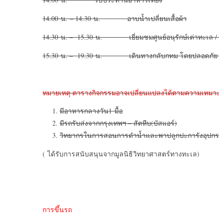
14.00 น. – 14.30 น. อาบน้ำเปลี่ยนเสื้อผ้า
14.30 น. – 15.30 น. เยี่ยมชมศูนย์อนุรักษ์เต่าทะเล / 
15.30 น. – 19.30 น. เดินทางกลับกทม โดยปลอดภั
หมายเหตุ ตารางกิจกรรมอาจเปลี่ยนแปลงได้ตามความเหมา
มีอาหารกลางวัน1 มื้อ
มีรถรับส่งจากกรุงเทพฯ – สัตหีบ(บัสแอร์)
วิทยากรในการสอนการดำน้ำและพาปลูกปะการังอุปก
( ได้รับการสนับสนุนจากมูลนิธิวิทยาศาสตร์ทางทะเล)
การขึ้นรถ