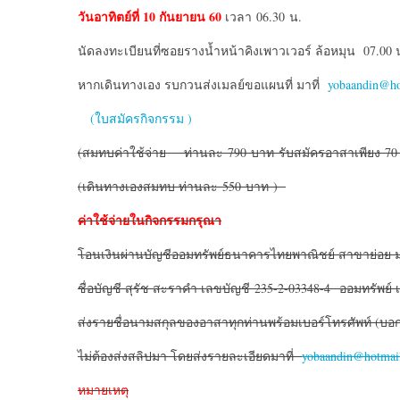
วันอาทิตย์ที่
10 กันยายน 60
เวลา 06.30 น.
นัดลงทะเบียนที่ซอยรางน้ำหน้าคิงเพาวเวอร์ ล้อหมุน 07.00 
หากเดินทางเอง รบกวนส่งเมลย์ขอแผนที่ มาที่
yobaandin@ho
(ใบสมัครกิจกรรม )
(สมทบค่าใช้จ่าย ท่านละ 790 บาท รับสมัครอาสาเพียง 70 
(เดินทางเองสมทบ ท่านละ 550 บาท )
ค่าใช้จ่ายในกิจกรรมกรุณา
โอนเงินผ่านบัญชีออมทรัพย์ธนาคารไทยพาณิชย์ สาขาย่อย 
ชื่อบัญชี สุรัช สะราคำ เลขบัญชี 235-2-03348-4 ออมทรัพย
ส่งรายชื่อนามสกุลของอาสาทุกท่านพร้อมเบอร์โทรศัพท์ (บ
ไม่ต้องส่งสลิปมา โดยส่งรายละเอียดมาที่
yobaandin@hotmai
หมายเหตุ