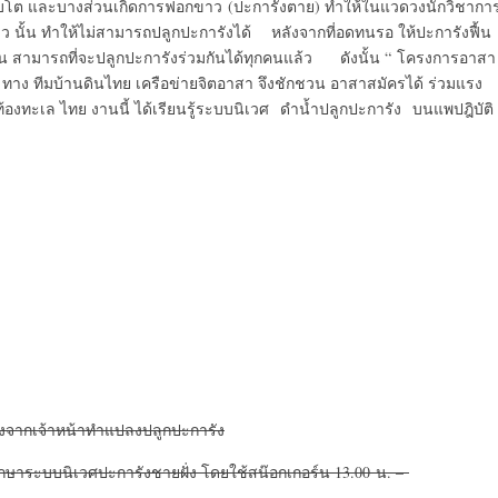
ิญเติบโต และบางส่วนเกิดการฟอกขาว (ปะการังตาย) ทำให้ในแวดวงนักวิชากา
ว นั้น ทำให้ไม่สามารถปลูกปะการังได้ หลังจากที่อดทนรอ ให้ปะการังฟื้น
ครทุกคน สามารถที่จะปลูกปะการังร่วมกันได้ทุกคนแล้ว ดังนั้น “ โครงการอาสา
ม่ ทาง ทีมบ้านดินไทย เครือข่ายจิตอาสา จึงชักชวน อาสาสมัครได้ ร่วมแรง
้องทะเล ไทย งานนี้ ได้เรียนรู้ระบบนิเวศ ดำน้ำปลูกปะการัง บนแพปฎิบัติ
จากเจ้าหน้าทำแปลงปลูกปะการัง
ะบบนิเวศปะการังชายฝั่ง โดยใช้สน๊อกเกอร์น 13.00 น. –