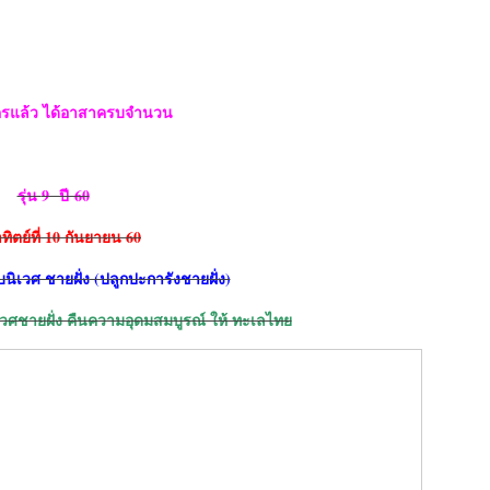
ัครแล้ว ได้อาสาครบจำนวน
รุ่น
9 ปี 60
ทิตย์ที่
10 กันยายน 60
นิเวศ ชายฝั่ง
(ปลูกปะการังชายฝั่ง)
วศชายฝั่ง คืนความอุดมสมบูรณ์ ให้ ทะเลไทย