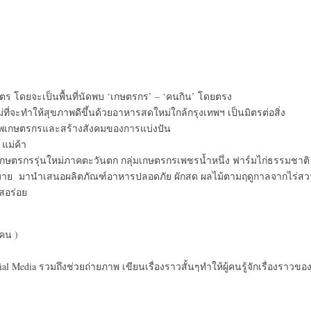
เมตร โดยจะเป็นพื้นที่นัดพบ ‘เกษตรกร’ – ‘คนกิน’ โดยตรง
ที่จะทำให้สุขภาพดีขึ้นด้วยอาหารสดใหม่ใกล้กรุงเทพฯ เป็นมิตรต่อสิ่ง
ีพเกษตรกรและสร้างสังคมของการแบ่งปัน
แม่ค้า
มเกษตรกรรุ่นใหม่ภาคตะวันตก กลุ่มเกษตรกรเพชรน้ำหนึ่ง ฟาร์มไก่ธรรมชาติ
มากมาย มานำเสนอผลิตภัณฑ์อาหารปลอดภัย ผักสด ผลไม้ตามฤดูกาลจากไร่ส
สอร่อย
คน )
Media รวมถึงช่วยถ่ายภาพ เขียนเรื่องราวสั้นๆทำให้ผู้คนรู้จักเรื่องราวขอ