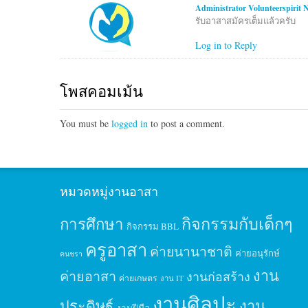
Administrator Volunteerspirit 
รับอาสาสมัครเต็มแล้วครับ
Log in to Reply
โพสคอมเม้น
You must be
logged in
to post a comment.
หมวดหมู่งานอาสา
กิจกรรมกับเด็กๆ
การศึกษา
กิจกรรม BBL
ครูอาสา
ค่ายนานาชาติ
ค่ายอนุรักษ์
คนชรา
งาน
ค่ายอาสา
งานก่อสร้าง
ค่ายเกษตร
งาน IT
งานศิลปะ
ประดิษฐ์
งาน