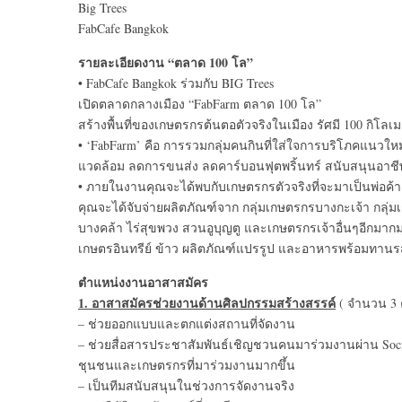
Big Trees
FabCafe Bangkok
รายละเอียดงาน “ตลาด 100 โล”
• FabCafe Bangkok ร่วมกับ BIG Trees
เปิดตลาดกลางเมือง “FabFarm ตลาด 100 โล”
สร้างพื้นที่ของเกษตรกรต้นตอตัวจริงในเมือง รัศมี 100 กิโล
• ‘FabFarm’ คือ การรวมกลุ่มคนกินที่ใส่ใจการบริโภคแนวใหม่
แวดล้อม ลดการขนส่ง ลดคาร์บอนฟุตพริ้นทร์ สนับสนุนอาช
• ภายในงานคุณจะได้พบกับเกษตรกรตัวจริงที่จะมาเป็นพ่อค้า 
คุณจะได้จับจ่ายผลิตภัณฑ์จาก กลุ่มเกษตรกรบางกะเจ้า กลุ่
บางคล้า ไร่สุขพวง สวนอูบุญตู และเกษตรกรเจ้าอื่นๆอีก
เกษตรอินทรีย์ ข้าว ผลิตภัณฑ์แปรรูป และอาหารพร้อมทานร
ตำแหน่งงานอาสาสมัคร
1. อาสาสมัครช่วยงานด้านศิลปกรรมสร้างสรรค์
( จำนวน 3 
– ช่วยออกแบบและตกแต่งสถานที่จัดงาน
– ช่วยสื่อสารประชาสัมพันธ์เชิญชวนคนมาร่วมงานผ่าน Social 
ชุนชนและเกษตรกรที่มาร่วมงานมากขึ้น
– เป็นทีมสนับสนุนในช่วงการจัดงานจริง