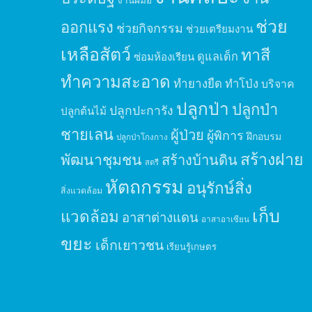
งานฝีมือ
ช่วย
ออกแรง
ช่วยกิจกรรม
ช่วยเตรียมงาน
เหลือสัตว์
ทาสี
ดูแลเด็ก
ซ่อมห้องเรียน
ทำความสะอาด
ทำยางยืด
ทำโป่ง
บริจาค
ปลูกป่า
ปลูกป่า
ปลูกปะการัง
ปลูกต้นไม้
ชายเลน
ผู้ป่วย
ผู้พิการ
ฝึกอบรม
ปลูกป่าโกงกาง
สร้างฝาย
พัฒนาชุมชน
สร้างบ้านดิน
สตรี
หัตถกรรม
อนุรักษ์สิ่ง
สิ่งแวดล้อม
เก็บ
แวดล้อม
อาสาต่างแดน
อาสาอาเซียน
ขยะ
เด็กเยาวชน
เรียนรู้เกษตร