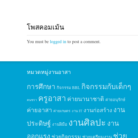
โพสคอมเม้น
You must be
logged in
to post a comment.
หมวดหมู่งานอาสา
กิจกรรมกับเด็กๆ
การศึกษา
กิจกรรม BBL
ครูอาสา
ค่ายนานาชาติ
ค่ายอนุรักษ์
คนชรา
งาน
ค่ายอาสา
งานก่อสร้าง
ค่ายเกษตร
งาน IT
งานศิลปะ
ประดิษฐ์
งาน
งานฝีมือ
ช่วย
ออกแรง
ช่วยกิจกรรม
ช่วยเตรียมงาน