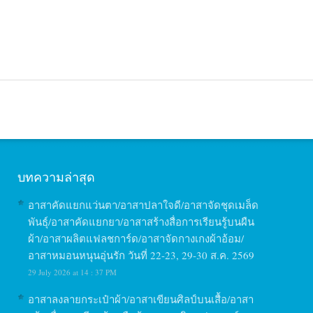
บทความล่าสุด
อาสาคัดแยกแว่นตา/อาสาปลาใจดี/อาสาจัดชุดเมล็ด
พันธุ์/อาสาคัดแยกยา/อาสาสร้างสื่อการเรียนรู้บนผืน
ผ้า/อาสาผลิตแฟลชการ์ด/อาสาจัดกางเกงผ้าอ้อม/
อาสาหมอนหนุนอุ่นรัก วันที่ 22-23, 29-30 ส.ค. 2569
29 July 2026 at 14 : 37 PM
อาสาลงลายกระเป๋าผ้า/อาสาเขียนศิลป์บนเสื้อ/อาสา