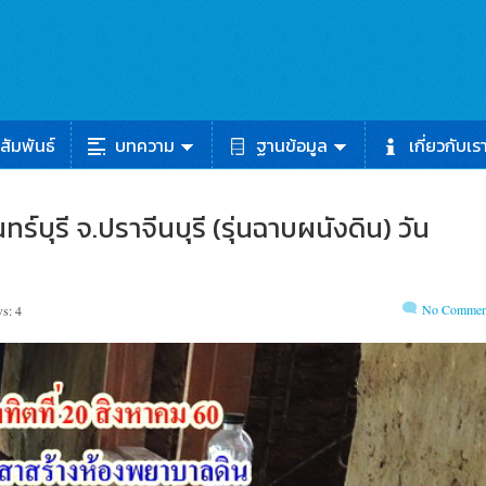
สัมพันธ์
บทความ
ฐานข้อมูล
เกี่ยวกับเร
์บุรี จ.ปราจีนบุรี (รุ่นฉาบผนังดิน) วัน
No Commen
s: 4