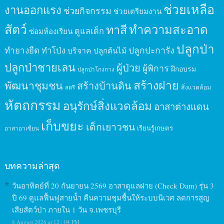
ช่วยเหลือ
งานออกแรง
ช่วยกิจกรรม
ช่วยเตรียมงาน
สัตว์
ทาสี
ทำความสะอาด
ดูแลเด็ก
ซ่อมห้องเรียน
ปลูกป่า
ปลูกปะการัง
ทำยางยืด
ทำโป่ง
บริจาค
ปลูกต้นไม้
ปลูกป่าชายเลน
ผู้ป่วย
ผู้พิการ
ฝึกอบรม
ปลูกป่าโกงกาง
สร้างฝาย
พัฒนาชุมชน
สร้างบ้านดิน
สิ่งแวดล้อม
สตรี
หัตถกรรม
อนุรักษ์สิ่งแวดล้อม
อาสาต่างแดน
เก็บขยะ
เด็กเยาวชน
เรียนรู้เกษตร
อาสาอาเซียน
บทความล่าสุด
วันอาทิตย์ที่ 20 กันยายน 2569 อาสาดูแลฝาย (Check Dam) รุ่น 3
ปี 69 ดูแลฟื้นฟูสายน้ำ คืนความชุมชื้นให้ระบบนิเวศ ลดการสูญ
เสียสัตว์ป่า ภายใน 1 วัน จ.เพชรบุรี
8 August 2026 at 12 : 04 PM