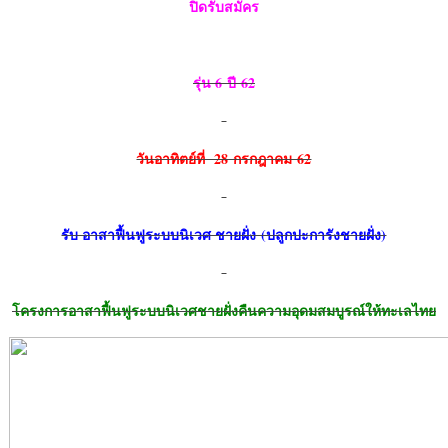
ปิดรับสมัคร
รุ่น 6 ปี 62
วันอาทิตย์ที่ 28 กรกฎาคม 62
รับ อาสาฟื้นฟูระบบนิเวศ ชายฝั่ง (ปลูกปะการังชายฝั่ง)
โครงการอาสาฟื้นฟูระบบนิเวศชายฝั่งคืนความอุดมสมบูรณ์ให้ทะเลไทย