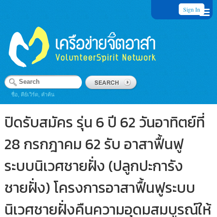
Sign In
ชื่อ, คีย์เวิร์ด, คำค้น
ปิดรับสมัคร รุ่น 6 ปี 62 วันอาทิตย์ที่
28 กรกฎาคม 62 รับ อาสาฟื้นฟู
ระบบนิเวศชายฝั่ง (ปลูกปะการัง
ชายฝั่ง) โครงการอาสาฟื้นฟูระบบ
นิเวศชายฝั่งคืนความอุดมสมบูรณ์ให้