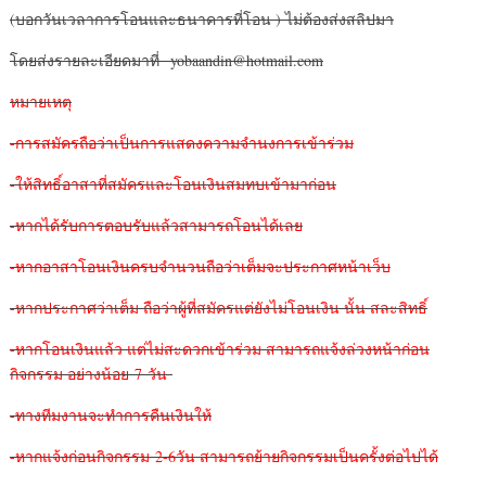
(บอกวันเวลาการโอนและธนาคารที่โอน ) ไม่ต้องส่งสลิปมา
โดยส่งรายละเอียดมาที่ yobaandin@hotmail.com
หมายเหตุ
-การสมัครถือว่าเป็นการแสดงความจำนงการเข้าร่วม
-ให้สิทธิ์อาสาที่สมัครและโอนเงินสมทบเข้ามาก่อน
-หากได้รับการตอบรับแล้วสามารถโอนได้เลย
-หากอาสาโอนเงินครบจำนวนถือว่าเต็มจะประกาศหน้าเว็บ
-หากประกาศว่าเต็ม ถือว่าผู้ที่สมัครแต่ยังไม่โอนเงิน นั้น สละสิทธิ์
-หากโอนเงินแล้ว แต่ไม่สะดวกเข้าร่วม สามารถแจ้งล่วงหน้าก่อน
กิจกรรม อย่างน้อย 7 วัน
-ทางทีมงานจะทำการคืนเงินให้
-หากแจ้งก่อนกิจกรรม 2-6วัน สามารถย้ายกิจกรรมเป็นครั้งต่อไปได้