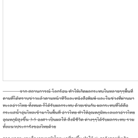
จาก สถานการณ์ โลกร้อน ทำให้เกิดผลกระทบในหลายๆๆพื้นที่
ตามที่ได้ทราบข่าวแล้วตามหน้าทีวีและหนังสือพิมพ์ และในช่วงที่ผ่านมา
ทะเลอ่าวไทย ทั้งหมด ก็ได้รับผลกระทบ ด้วยเช่นกัน ผลกระทบที่ได้คือ
กระแสน้ำอุ่นไหลเข้ามาในพื้นที่ อ่าวไทย ทำให้อุณหภูมิทะเลแถวอ่าวไทย
อุณหภูมิสูงขึ้น 3-5 องศา เป็นผลให้ สิ่งมีชีวิต ต่างๆๆได้รับผลกระทบ รวม
ทั้งแนวประการังของไทยด้วย