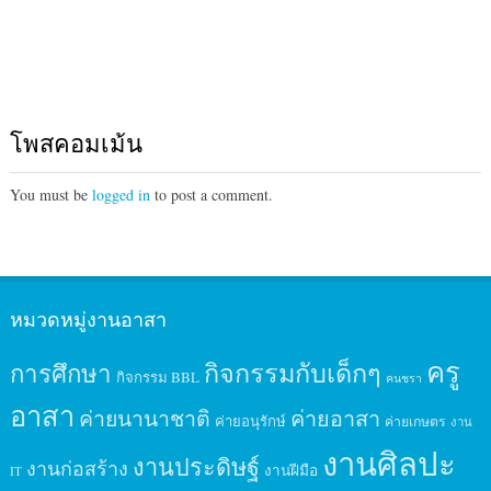
โพสคอมเม้น
You must be
logged in
to post a comment.
หมวดหมู่งานอาสา
ครู
กิจกรรมกับเด็กๆ
การศึกษา
กิจกรรม BBL
คนชรา
อาสา
ค่ายนานาชาติ
ค่ายอาสา
ค่ายอนุรักษ์
ค่ายเกษตร
งาน
งานศิลปะ
งานประดิษฐ์
งานก่อสร้าง
งานฝีมือ
IT