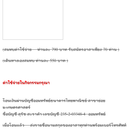
(สมทบค่าใช้จ่าย ท่านละ 790 บาท รับสมัครอาสาเพียง 70 ท่าน )
(เดินทางเองสมทบ ท่านละ 550 บาท )
ค่าใช้จ่ายในกิจกรรมกรุณา
โอนเงินผ่านบัญชีออมทรัพย์ธนาคารไทยพาณิชย์ สาขาย่อย
ม.เกษตรศาสตร์
ชื่อบัญชี สุรัช สะราคำ เลขบัญชี 235-2-03348-4 ออมทรัพย์
เมื่อโอนแล้ว ส่งรายชื่อนามสกุลของอาสาทุกท่านพร้อมเบอร์โทรศัพท์