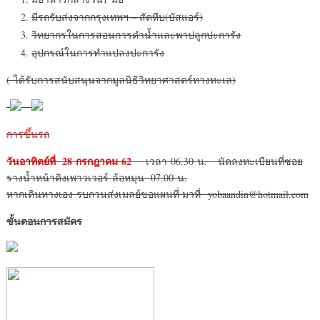
มีรถรับส่งจากกรุงเทพฯ – สัตหีบ(บัสแอร์)
วิทยากรในการสอนการดำน้ำและพาปลูกปะการัง
อุปกรณ์ในการทำแปลงปะการัง
( ได้รับการสนับสนุนจากมูลนิธิวิทยาศาสตร์ทางทะเล)
การขึ้นรถ
วันอาทิตย์ที่ 28 กรกฎาคม 62
เวลา 06.30 น. นัดลงทะเบียนที่ซอย
รางน้ำหน้าคิงเพาวเวอร์ ล้อหมุน 07.00 น.
หากเดินทางเอง รบกวนส่งเมลย์ขอแผนที่ มาที่ yobaandin@hotmail.com
ขั้นตอนการสมัคร