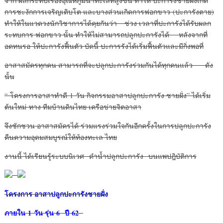
จาก ผลกระทบเรื่องอุณหภูมิน้ำทะเลที่สูงขึ้น ทำให้ ปะการังชายฝั่งเกิด
การชะงักการเจริญเติบโต และบางส่วนเกิดการฟอกขาว (ปะการังตาย)
ทำให้ในแวดวงนักวิชาการได้คุยกันว่า ช่วง เวลาที่ปะการังได้รับผลก
ระทบการ ฟอกขาว นั้น ทำให้ไม่สามารถปลูกปะการังได้ หลังจากที่
อดทนรอ ให้ปะการังฟื้นตัว บัดนี้ ปะการรังได้เริ่มฟื้นตัวและมีกิ่งพอที่
อาสาสมัครทุกคน สามารถที่จะปลูกปะการังร่วมกันได้ทุกคนแล้ว ดัง
นั้น
“ โครงการอาสาทำดี 1 วัน กิจกรรมอาสาปลูกปะการัง ชายฝั่ง” ได้เริ่ม
ต้นใหม่ ทาง ทีมบ้านดินไทย เครือข่ายจิตอาสา
จึงชักชวน อาสาสมัครได้ ร่วมแรงร่วมใจกันอีกครั้งในการปลูกปะการัง
คืนความอุดมสมบูรณ์ให้ท้องทะเล ไทย
งานนี้ ได้เรียนรู้ระบบนิเวศ ดำน้ำปลูกปะการัง บนแพปฎิบัติการ
โครงการ อาสาปลูกปะการังชายฝั่ง
ภายใน 1 วัน รุ่น 6 ปี 62