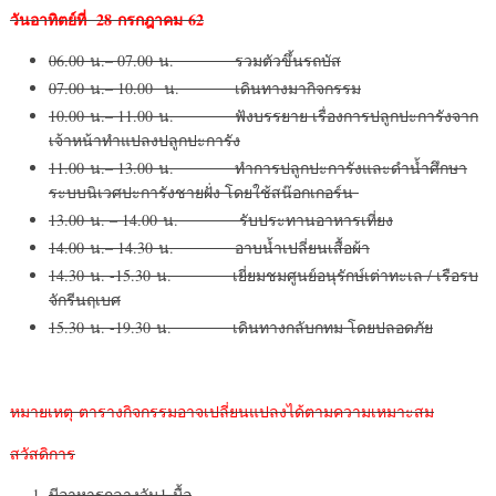
วันอาทิตย์ที่
28 กรกฎาคม 62
06.00 น.– 07.00 น. รวมตัวขึ้นรถบัส
07.00 น.– 10.00 น. เดินทางมากิจกรรม
10.00 น.– 11.00 น. ฟังบรรยาย เรื่องการปลูกปะการังจาก
เจ้าหน้าทำแปลงปลูกปะการัง
11.00 น.– 13.00 น. ทำการปลูกปะการังและดำน้ำศึกษา
ระบบนิเวศปะการังชายฝั่ง โดยใช้สน๊อกเกอร์น
13.00 น. – 14.00 น. รับประทานอาหารเที่ยง
14.00 น.– 14.30 น. อาบน้ำเปลี่ยนเสื้อผ้า
14.30 น. -15.30 น. เยี่ยมชมศูนย์อนุรักษ์เต่าทะเล / เรือรบ
จักรีนฤเบศ
15.30 น. -19.30 น. เดินทางกลับกทม โดยปลอดภัย
หมายเหตุ ตารางกิจกรรมอาจเปลี่ยนแปลงได้ตามความเหมาะสม
สวัสดิการ
มีอาหารกลางวัน1 มื้อ