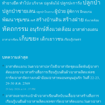
ปลูกป่า
ปลูกปะการัง
ทำยางยืด
ทำโป่ง
บริจาค
ปลูกต้นไม้
ปลูกป่าชายเลน
ผู้ป่วย
ผู้พิการ
ฝึกอบรม
ปลูกป่าโกงกาง
สร้างฝาย
พัฒนาชุมชน
สร้างบ้านดิน
สิ่งแวดล้อม
สตรี
หัตถกรรม
อนุรักษ์สิ่งแวดล้อม
อาสาต่างแดน
เก็บขยะ
เด็กเยาวชน
เรียนรู้เกษตร
อาสาอาเซียน
บทความล่าสุด
อาสาคัดแยกแว่นตา/อาสาปลาใจดี/อาสาจัดชุดเมล็ดพันธุ์/อาสา
คัดแยกยา/อาสาสร้างสื่อการเรียนรู้บนผืนผ้า/อาสาผลิตแฟลช
การ์ด/อาสาจัดกางเกงผ้าอ้อม/อาสาหมอนหนุนอุ่นรัก วันที่ 22-23,
29-30 ส.ค. 2569
29 July 2026 at 14 : 37 PM
อาสาลงลายกระเป๋าผ้า/อาสาเขียนศิลป์บนเสื้อ/อาสาสร้างสื่อการ
เรียนรู้บนผืนผ้า/อาสาผลิตแฟลชการ์ด/อาสาคัดแยกแว่นตา/อาสา