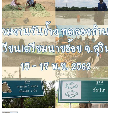
1
/
1