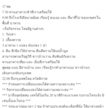
17 พย
7.30 ทานอาหารเช้าที่เราเตรียมให้
9.00 ถึงโรงเรียเียนายฮ้อย เรียนรู้ ตนเอง และ ที่มาที่ไป ของเกษตรใน
พื้นที่ นาทาม
-เริ่มกิจกรรม โดยมีฐานต่างๆ
1. วังปลา
2. เลี้ยงควาย
3.นาทาม 1 แปลง มันแซง 1 ป่า
4. คืน สีเขียวให้ป่าทาม คืนสีครามให้แม่น้ำมูล
สามารถพายเรือดูวิถี ชาวบ้านวาม สัมพันธ์กับควาย
ทานอาหารเที่ยง และ เย็นที่เราเตรียมให้
พูดคุย แบบ อีสานบ้าน และ เรียนรู้กาทำอาหาแบบ ชาวบ้านๆ
เดินทางกลับกรุงเทพ
22.00 ถึงกรุงเทพโดย สวัสดิภาพ
*** กำหนดการเปลี่ยนแปลงได้ตามความเหมาะสม ***
** กิจกรรมเปลี่ยนแปลงได้ตามความเหมาะสม **
*** มาถึงจุดนัดพบ เลทได้ไม่เกิน 20 นาทีถ้าจะมาเลท รบกวนโทรแจ้ง มิ
เช่นนั้นจะไม่รอ ***
*** รถจะมาก่อนเวลา 2 ชม ถ้าท่านประสงค์จะเลือกที่นั่ง ให้มาล่วงหน้า