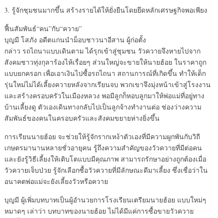
3. รู้จักชุมชนมากขึ้น สร้างรายได้ให้ยั่งยืนโดยยึดหลักเศรษฐกิจพอเพียง
ฟื้นสัมพันธ์“คน”กับ“ควาย”
บุญมี โสภัง อดีตแกนนำม็อบชาวนาอีสาน ผู้ก่อตั้ง
กล่าว รถไถนาแบบเดินตาม ได้รุกเข้าสู่ชุมชน วัวควายจึงหายไปจาก
สังคมชาวทุ่งกุลาร้องไห้เรื่อยๆ ส่วนใหญ่จะขายให้นายฮ้อย ในราคาถูก
แบบยกครอก เพื่อเอาเงินไปซื้อรถไถนา สถานการณ์ที่เกิดขึ้น ทำให้เด็ก
รุ่นใหม่ไม่ได้เลี้ยงควายหลังจากเรียนจบ พวกเขาจึงมุ่งหน้าเข้าสู่โรงงาน
และสร้างครอบครัวในเมืองหลวง พอมีลูกก็หอบลูกมาให้พ่อแม่ที่อยู่ทาง
บ้านเลี้ยงดู ตัวเองเดินทางกลับไปเป็นลูกจ้างทำงานต่อ ช่องว่างความ
สัมพันธ์ของคนในครอบครัวและสังคมขยายห่างยิ่งขึ้น
การเรียนนายฮ้อย จะช่วยให้รู้จักรากเหง้าตัวเองที่มีความผูกพันกับวิถี
เกษตรมานานหลายชั่วอายุคน รู้ถึงความสำคัญของวัวควายที่มีต่อคน
และยังรู้วิธีเลี้ยงให้เติบโตแบบมีคุณภาพ สามารถรักษาอย่างถูกต้องเมื่อ
วัวควายเจ็บป่วย รู้จักเลือกซื้อวัวควายที่มีลักษณะดีมาเลี้ยง ซึ่งเชื่อว่าใน
อนาคตพ่อแม่จะยังเลี้ยงวัวหรือควาย
บุญมี ผู้เพิ่มบทบาทเป็นผู้อำนวยการโรงเรียนเตรียมนายฮ้อย แบบใหม่ๆ
หมาดๆ เล่าว่า บทบาทของนายฮ้อย ไม่ได้มีแค่การซื้อขายวัวควาย