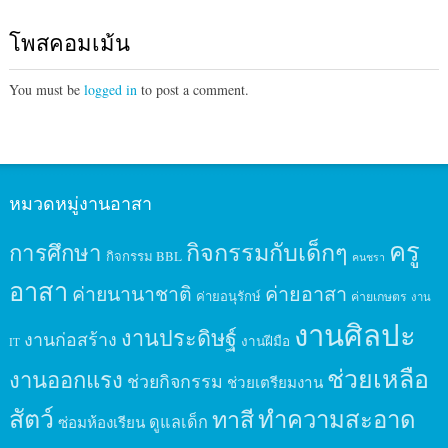
โพสคอมเม้น
You must be
logged in
to post a comment.
หมวดหมู่งานอาสา
ครู
กิจกรรมกับเด็กๆ
การศึกษา
กิจกรรม BBL
คนชรา
อาสา
ค่ายนานาชาติ
ค่ายอาสา
ค่ายอนุรักษ์
ค่ายเกษตร
งาน
งานศิลปะ
งานประดิษฐ์
งานก่อสร้าง
งานฝีมือ
IT
ช่วยเหลือ
งานออกแรง
ช่วยกิจกรรม
ช่วยเตรียมงาน
สัตว์
ทาสี
ทำความสะอาด
ดูแลเด็ก
ซ่อมห้องเรียน