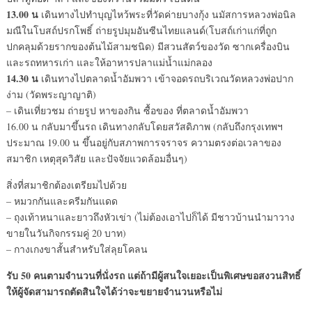
13.00 น
เดินทางไปทำบุญไหว้พระที่วัดค่ายบางกุ้ง นมัสการหลวงพ่อนิล
มณีในโบสถ์ปรกโพธิ์ ถ่ายรูปมุมอันซีนไทยแลนด์(โบสถ์เก่าแก่ที่ถูก
ปกคลุมด้วยรากของต้นไม้สามชนิด) มีสวนสัตว์ของวัด ซากเครื่องบิน
และรถทหารเก่า และให้อาหารปลาแม่น้ำแม่กลอง
14.30 น
เดินทางไปตลาดน้ำอัมพวา เข้าจอดรถบริเวณวัดหลวงพ่อปาก
ง่าม (วัดพระญาญาติ)
– เดินเที่ยวชม ถ่ายรูป หาของกิน ซื้อของ ที่ตลาดน้ำอัมพวา
16.00 น กลับมาขึ้นรถ เดินทางกลับโดยสวัสดิภาพ (กลับถึงกรุงเทพฯ
ประมาณ 19.00 น ขึ้นอยู่กับสภาพการจราจร ความตรงต่อเวลาของ
สมาชิก เหตุสุดวิสัย และปัจจัยแวดล้อมอื่นๆ)
สิ่งที่สมาชิกต้องเตรียมไปด้วย
– หมวกกันและครีมกันแดด
– ถุงเท้าหนาและยาวถึงหัวเข่า (ไม่ต้องเอาไปก็ได้ มีชาวบ้านนำมาวาง
ขายในวันกิจกรรมคู่ 20 บาท)
– กางเกงขาสั้นสำหรับใส่ลุยโคลน
รับ 50 คนตามจำนวนที่นั่งรถ แต่ถ้ามีผู้สนใจเยอะเป็นพิเศษขอสงวนสิทธิ์
ให้ผู้จัดสามารถตัดสินใจได้ว่าจะขยายจำนวนหรือไม่