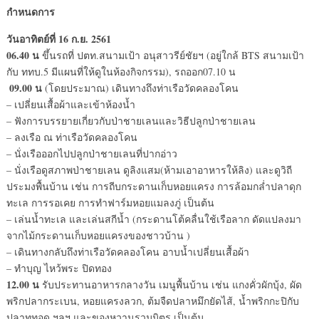
กำหนดการ
วันอาทิตย์ที่ 16 ก.ย. 2561
06.40 น
ขึ้นรถที่ ปตท.สนามเป้า อนุสาวรีย์ชัยฯ (อยู่ใกล้ BTS สนามเป้า
กับ ททบ.5 มีแผนที่ให้ดูในห้องกิจกรรม), รถออก07.10 น
09.00 น
(โดยประมาณ) เดินทางถึงท่าเรือวัดคลองโคน
– เปลี่ยนเสื้อผ้าและเข้าห้องน้ำ
– ฟังการบรรยายเกี่ยวกับป่าชายเลนและวิธีปลูกป่าชายเลน
– ลงเรือ ณ ท่าเรือวัดคลองโคน
– นั่งเรือออกไปปลูกป่าชายเลนที่ปากอ่าว
– นั่งเรือดูสภาพป่าชายเลน ดูลิงแสม(ห้ามเอาอาหารให้ลิง) และดูวิถี
ประมงพื้นบ้าน เช่น การถีบกระดานเก็บหอยแครง การล้อมกล่ำปลาดุก
ทะเล การรอเคย การทำฟาร์มหอยแมลงภู่ เป็นต้น
– เล่นน้ำทะเล และเล่นสกีน้ำ (กระดานโต้คลื่นใช้เรือลาก ดัดแปลงมา
จากไม้กระดานเก็บหอยแครงของชาวบ้าน )
– เดินทางกลับถึงท่าเรือวัดคลองโคน อาบน้ำเปลี่ยนเสื้อผ้า
– ทำบุญ ไหว้พระ ปิดทอง
12.00 น
รับประทานอาหารกลางวัน เมนูพื้นบ้าน เช่น แกงคั่วผักบุ้ง, ผัด
พริกปลากระเบน, หอยแครงลวก, ต้มจืดปลาหมึกยัดไส้, น้ำพริกกะปิกับ
ปลาทูทอด ฯลฯ และของหวานรวมมิตร เป็นต้น