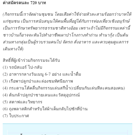
ค่าสมัครคนละ 720 บาท
(กิจกรรมนี้เราจัดผ่านชุมชน โดยเสียค่าใช้จ่ายหัวละสามร้อยกว่าบาทให้
แก่ชุมชน เป็นการสนับสนุนให้คนพื้นที่อยู่ได้กับการท่องเที่ยวเชิงอนุรักษ์
เป็นการรักษาทรัพยากรธรรมชาติทางอ้อม เพราะถ้าไม่มีกิจกรรมเหล่านี้
ชาวบ้านก็อาจจะหันไปทำอาชีพเผาป่าโกงกางทำถ่าน ทำนากุ้ง เป็นต้น
ส่วนทางกลุ่มเป็นผู้รวบรวมคนไป จัดรถ สั่งอาหาร และควบคุมดูแลการ
เดินทางให้)
สิทธิ์ที่ผู้เข้าร่วมกิจกรรมจะได้รับ
(1) รถบัสแอร์ ไป-กลับ
(2) อาหารกลางวันเมนู 6-7 อย่าง และน้ำดื่ม
(3) เรือพาปลูกป่าและล่องชมทัศนียภาพ
(4) กระดานโต้คลื่นกิจกรรมเล่นสกีน้ำ(เปลี่ยนกันเล่นทีละคนสองคน)
(4) ต้นกล้าปลูกป่าชายเลนและวัสดุอุปกรณ์
(5) สตาฟและวิทยากร
(6) ถุงพลาสติกสำหรับใส่ผ้าเค็มกลับไปซักที่บ้าน
(7) ใบประกาศ