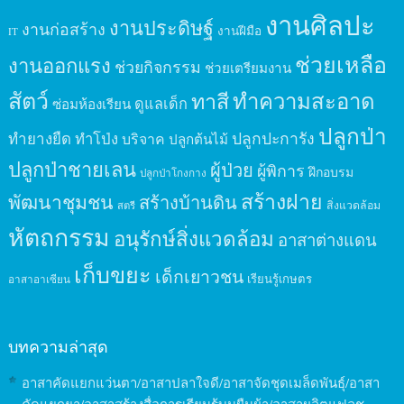
งานศิลปะ
งานประดิษฐ์
งานก่อสร้าง
งานฝีมือ
IT
ช่วยเหลือ
งานออกแรง
ช่วยกิจกรรม
ช่วยเตรียมงาน
สัตว์
ทาสี
ทำความสะอาด
ดูแลเด็ก
ซ่อมห้องเรียน
ปลูกป่า
ปลูกปะการัง
ทำยางยืด
ทำโป่ง
บริจาค
ปลูกต้นไม้
ปลูกป่าชายเลน
ผู้ป่วย
ผู้พิการ
ฝึกอบรม
ปลูกป่าโกงกาง
สร้างฝาย
พัฒนาชุมชน
สร้างบ้านดิน
สิ่งแวดล้อม
สตรี
หัตถกรรม
อนุรักษ์สิ่งแวดล้อม
อาสาต่างแดน
เก็บขยะ
เด็กเยาวชน
เรียนรู้เกษตร
อาสาอาเซียน
บทความล่าสุด
อาสาคัดแยกแว่นตา/อาสาปลาใจดี/อาสาจัดชุดเมล็ดพันธุ์/อาสา