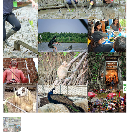
1
/
1