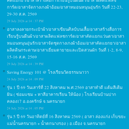
คัดแยกยา/อาสาสร้างสื่อการเรียนรู้บนผืนผ้า/อาสาผลิตแฟลช
การ์ด/อาสาจัดกางเกงผ้าอ้อม/อาสาหมอนหนุนอุ่นรัก วันที่ 22-23,
29-30 ส.ค. 2569
29 July 2026 at 14 : 37 PM
อาสาลงลายกระเป๋าผ้า/อาสาเขียนศิลป์บนเสื้อ/อาสาสร้างสื่อการ
เรียนรู้บนผืนผ้า/อาสาผลิตแฟลชการ์ด/อาสาคัดแยกแว่นตา/อาสา
หมอนหนุนอุ่นรัก/อาสาจัดชุดกางเกงผ้าอ้อม/อาสาคัดแยกยา/อาสา
ผลิตดินกระดาษ/อาสาเยี่ยมตายายและเปิดสวนผัก วันที่ 1-2, 8-9,
15-16 ส.ค. 2569
29 July 2026 at 14 : 39 PM
Saving Energy 101 @ โรงเรียนวัดธรรมนาวา
24 July 2026 at 14 : 09 PM
รุ่น 1 ปี 69 วันเสาร์ที่ 22 สิงหาคม พ.ศ.2569 อาสาทำดี แต้มสีเติม
ฝัน ( ซ่อมแซม + ทาสีอาคารเรียน ให้น้อง ) โรงเรียนบ้านปาก
คลอง17 อ.องครักษ์ จ.นครนายก
24 July 2026 at 14 : 05 PM
รุ่น 5 ปี 69 วันอาทิตย์ที่ 16 สิงหาคม 2569 ( อาสา ล่องแก่ง เก็บขยะ
แม่น้ำนครนายก + น้ำตกนางรอง ) อ.เมือง จ.นครนายก