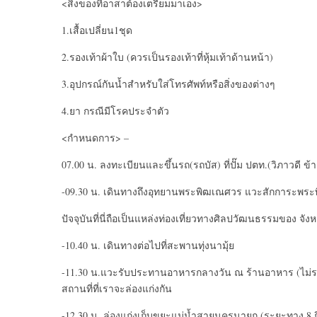
<สิ่งของที่อาสาต้องเตรียมมาเอง>
1.เสื้อเปลี่ยน1ชุด
2.รองเท้าผ้าใบ (ควรเป็นรองเท้าที่หุ้มเท้าด้านหน้า)
3.อุปกรณ์กันน้ำสำหรับใส่โทรศัพท์หรือสิ่งของต่างๆ
4.ยา กรณีมีโรคประจำตัว
<กำหนดการ> –
07.00 น. ลงทะเบียนและขึ้นรถ(รถบัส) ที่ปั๊ม ปตท.(วิภาวดี ข้
-09.30 น. เดินทางถึงอุทยานพระพิฒเณศวร แวะสักการะพระ
ปัจจุบันที่นี่ถือเป็นแหล่งท่องเที่ยวทางศิลปวัฒนธรรมของ จ
-10.40 น. เดินทางต่อไปที่สะพานทุ่งนามุ้ย
-11.30 น.แวะรับประทานอาหารกลางวัน ณ ร้านอาหาร (ไม
สถานที่ที่เราจะล่องแก่งกัน
-12.30 น. ล่องแก่งเก็บขยะแม่น้ำสายนครนายก (ระยะทาง 8 