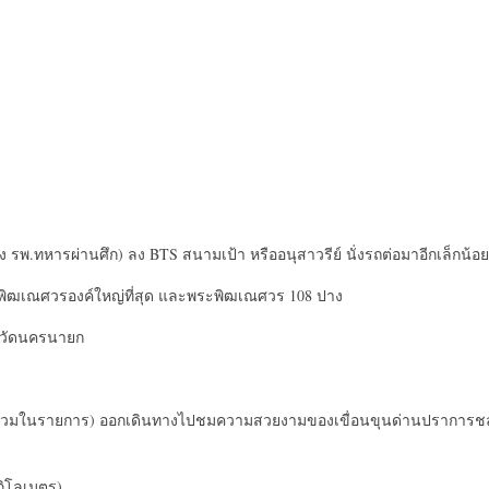
าง รพ.ทหารผ่านศึก) ลง BTS สนามเป้า หรืออนุสาวรีย์ นั่งรถต่อมาอีกเล็กน้อย
พิฒเณศวรองค์ใหญ่ที่สุด และพระพิฒเณศวร 108 ปาง
ังหวัดนครนายก
่รวมในรายการ) ออกเดินทางไปชมความสวยงามของเขื่อนขุนด่านปราการช
กิโลเมตร)