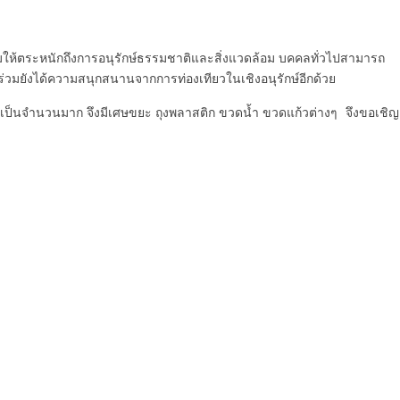
เสริมให้ตระหนักถึงการอนุรักษ์ธรรมชาติและสิ่งแวดล้อม บคคลทั่วไปสามารถ
ร่วมยังได้ความสนุกสนานจากการท่องเทียวในเชิงอนุรักษ์อีกด้วย
ยวกันเป็นจำนวนมาก จึงมีเศษขยะ ถุงพลาสติก ขวดน้ำ ขวดแก้วต่างๆ จึงขอเชิญ