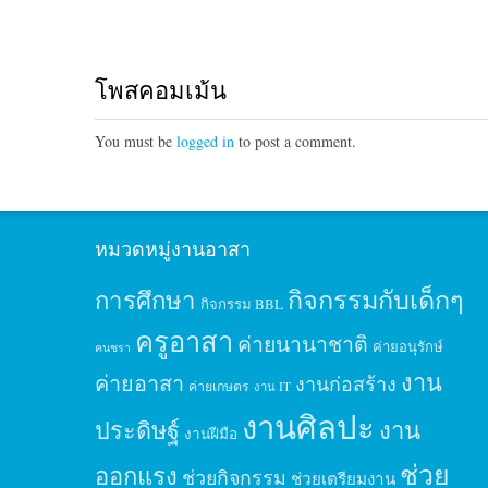
โพสคอมเม้น
You must be
logged in
to post a comment.
หมวดหมู่งานอาสา
กิจกรรมกับเด็กๆ
การศึกษา
กิจกรรม BBL
ครูอาสา
ค่ายนานาชาติ
ค่ายอนุรักษ์
คนชรา
งาน
ค่ายอาสา
งานก่อสร้าง
ค่ายเกษตร
งาน IT
งานศิลปะ
ประดิษฐ์
งาน
งานฝีมือ
ช่วย
ออกแรง
ช่วยกิจกรรม
ช่วยเตรียมงาน