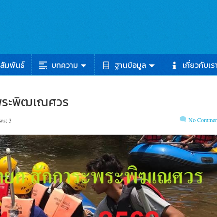
สัมพันธ์
บทความ
ฐานข้อมูล
เกี่ยวกับเร
ะพระพิฒเณศวร
No Commen
ws: 3