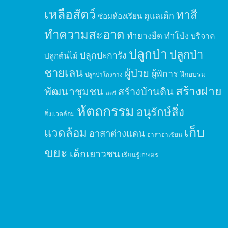
เหลือสัตว์
ทาสี
ดูแลเด็ก
ซ่อมห้องเรียน
ทำความสะอาด
ทำยางยืด
ทำโป่ง
บริจาค
ปลูกป่า
ปลูกป่า
ปลูกปะการัง
ปลูกต้นไม้
ชายเลน
ผู้ป่วย
ผู้พิการ
ฝึกอบรม
ปลูกป่าโกงกาง
สร้างฝาย
พัฒนาชุมชน
สร้างบ้านดิน
สตรี
หัตถกรรม
อนุรักษ์สิ่ง
สิ่งแวดล้อม
เก็บ
แวดล้อม
อาสาต่างแดน
อาสาอาเซียน
ขยะ
เด็กเยาวชน
เรียนรู้เกษตร