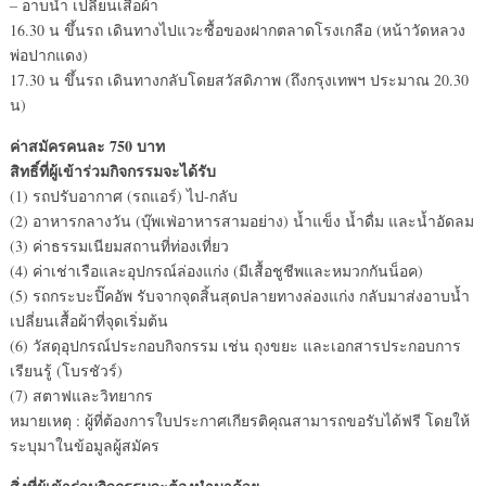
– อาบน้ำ เปลี่ยนเสื้อผ้า
16.30 น ขึ้นรถ เดินทางไปแวะซื้อของฝากตลาดโรงเกลือ (หน้าวัดหลวง
พ่อปากแดง)
17.30 น ขึ้นรถ เดินทางกลับโดยสวัสดิภาพ (ถึงกรุงเทพฯ ประมาณ 20.30
น)
ค่าสมัครคนละ 750 บาท
สิทธิ์ที่ผู้เข้าร่วมกิจกรรมจะได้รับ
(1) รถปรับอากาศ (รถแอร์) ไป-กลับ
(2) อาหารกลางวัน (บุ๊พเฟ่อาหารสามอย่าง) น้ำแข็ง น้ำดื่ม และน้ำอัดลม
(3) ค่าธรรมเนียมสถานที่ท่องเที่ยว
(4) ค่าเช่าเรือและอุปกรณ์ล่องแก่ง (มีเสื้อชูชีพและหมวกกันน็อค)
(5) รถกระบะปิ๊คอัพ รับจากจุดสิ้นสุดปลายทางล่องแก่ง กลับมาส่งอาบน้ำ
เปลี่ยนเสื้อผ้าที่จุดเริ่มต้น
(6) วัสดุอุปกรณ์ประกอบกิจกรรม เช่น ถุงขยะ และเอกสารประกอบการ
เรียนรู้ (โบรชัวร์)
(7) สตาฟและวิทยากร
หมายเหตุ : ผู้ที่ต้องการใบประกาศเกียรติคุณสามารถขอรับได้ฟรี โดยให้
ระบุมาในข้อมูลผู้สมัคร