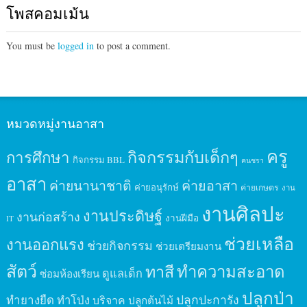
โพสคอมเม้น
You must be
logged in
to post a comment.
หมวดหมู่งานอาสา
ครู
กิจกรรมกับเด็กๆ
การศึกษา
กิจกรรม BBL
คนชรา
อาสา
ค่ายนานาชาติ
ค่ายอาสา
ค่ายอนุรักษ์
ค่ายเกษตร
งาน
งานศิลปะ
งานประดิษฐ์
งานก่อสร้าง
งานฝีมือ
IT
ช่วยเหลือ
งานออกแรง
ช่วยกิจกรรม
ช่วยเตรียมงาน
สัตว์
ทาสี
ทำความสะอาด
ดูแลเด็ก
ซ่อมห้องเรียน
ปลูกป่า
ปลูกปะการัง
ทำยางยืด
ทำโป่ง
บริจาค
ปลูกต้นไม้