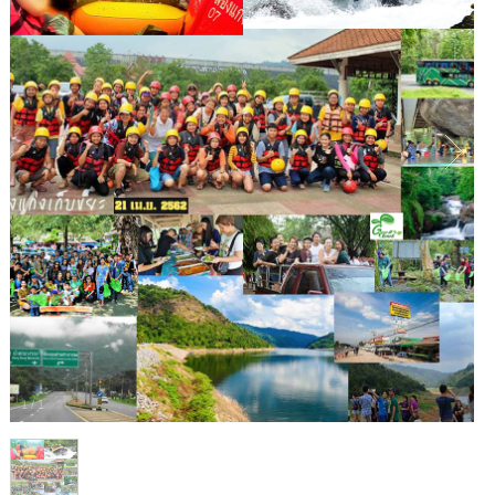
1
/
1