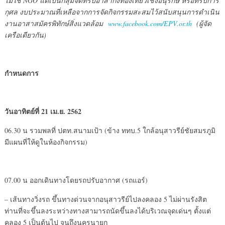
ไม่ใช่ NGO แต่เป็นกลุ่มจัดทริปอาสากึ่งท่องเที่ยวเชิงอนุรักษ์ หรือทริปการ
กุศล งบประมาณที่เหลือจากการจัดกิจกรรมสะสมไว้สนับสนุนการดำเนิน
งานอาสาสมัครพิทักษ์สิ่งแวดล้อม
www.facebook.com/EPV.or.th
(ผู้จัด
เครือเดียวกัน)
กำหนดการ
วันอาทิตย์ที่ 21 เม.ย. 2562
06.30 น รวมพลที่ ปตท.สนามเป้า (ข้าง ททบ.5 ใกล้อนุสาวรีย์ชัยสมรภูมิ
มีแผนที่ให้ดูในห้องกิจกรรม)
07.00 น ออกเดินทางโดยรถปรับอากาศ (รถแอร์)
– เส้นทางวิ่งรถ ขึ้นทางด่วนจากอนุสาวรีย์ไปลงคลอง 5 ไม่ผ่านรังสิต
ท่านที่จะขึ้นลงระหว่างทางสามารถนัดขึ้นลงได้บริเวณจุดเด่นๆ ตั้งแต่
คลอง 5 เป็นต้นไป จนถึงนครนายก