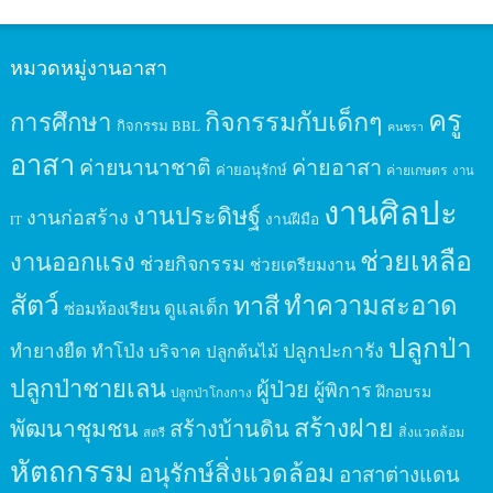
หมวดหมู่งานอาสา
ครู
กิจกรรมกับเด็กๆ
การศึกษา
กิจกรรม BBL
คนชรา
อาสา
ค่ายนานาชาติ
ค่ายอาสา
ค่ายอนุรักษ์
ค่ายเกษตร
งาน
งานศิลปะ
งานประดิษฐ์
งานก่อสร้าง
งานฝีมือ
IT
ช่วยเหลือ
งานออกแรง
ช่วยกิจกรรม
ช่วยเตรียมงาน
สัตว์
ทาสี
ทำความสะอาด
ดูแลเด็ก
ซ่อมห้องเรียน
ปลูกป่า
ปลูกปะการัง
ทำยางยืด
ทำโป่ง
บริจาค
ปลูกต้นไม้
ปลูกป่าชายเลน
ผู้ป่วย
ผู้พิการ
ฝึกอบรม
ปลูกป่าโกงกาง
สร้างฝาย
พัฒนาชุมชน
สร้างบ้านดิน
สิ่งแวดล้อม
สตรี
หัตถกรรม
อนุรักษ์สิ่งแวดล้อม
อาสาต่างแดน