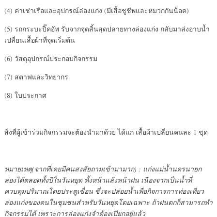
(4) ค่าเช่าเรือและอุปกรณ์ล่องแก่ง (มีเสื้อชูชีพและหมวกกันน็อค)
(5) รถกระบะปิ๊คอัพ รับจากจุดสิ้นสุดปลายทางล่องแก่ง กลับมาส่งอาบน้ำ
เปลี่ยนเสื้อผ้าที่จุดเริ่มต้น
(6) วัสดุอุปกรณ์ประกอบกิจกรรม
(7) สตาฟและวิทยากร
(8) ใบประกาศ
สิ่งที่ผู้เข้าร่วมกิจกรรมจะต้องนำมาด้วย ได้แก่ เสื้อผ้าเปลี่ยนคนละ 1 ชุด
หมายเหตุ(จากที่เคยมีคนสงสัยถามเข้ามามาก) : แก่งแม่น้ำนครนายก
ล่องได้ตลอดทั้งปีในวันหยุด ทั้งหน้าแล้งหน้าฝน เนื่องจากเป็นน้ำที่
ควบคุมปริมาณโดยประตูเขื่อน ซึ่งจะปล่อยน้ำเพื่อกิจการการท่องเที่ยว
ล่องแก่งของคนในชุมชนสำหรับวันหยุดโดยเฉพาะ ถ้าฝนตกก็สามารถทำ
กิจกรรมได้ เพราะการล่องแก่งจำต้องเปียกอยู่แล้ว