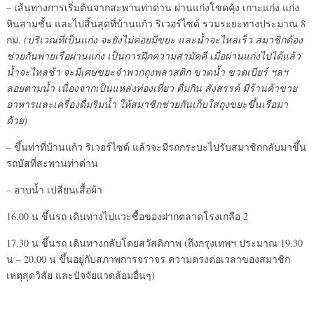
– เส้นทางการเริ่มต้นจากสะพานท่าด่าน ผ่านแก่งโขดคุ้ง เกาะแก่ง แก่ง
หินสามชั้น และไปสิ้นสุดที่บ้านแก้ว ริเวอร์ไซด์ รวมระยะทางประมาณ 8
กม.
(บริเวณที่เป็นแก่ง จะยังไม่ค่อยมีขยะ และน้ำจะไหลเร็ว สมาชิกต้อง
ช่วยกันพายเรือผ่านแก่ง เป็นการฝึกความสามัคคี เมื่อผ่านแก่งไปได้แล้ว
น้ำจะไหลช้า จะมีเศษขยะจำพวกถุงพลาสติก ขวดน้ำ ขวดเบียร์ ฯลฯ
ลอยตามน้ำ เนื่องจากเป็นแหล่งท่องเที่ยว ดื่มกิน สังสรรค์ มีร้านค้าขาย
อาหารและเครื่องดื่มริมน้ำ ให้สมาชิกช่วยกันเก็บใส่ถุงขยะขึ้นเรือมา
ด้วย)
– ขึ้นท่าที่บ้านแก้ว ริเวอร์ไซด์ แล้วจะมีรถกระบะไปรับสมาชิกกลับมาขึ้น
รถบัสที่สะพานท่าด่าน
– อาบน้ำ เปลี่ยนเสื้อผ้า
16.00 น ขึ้นรถ เดินทางไปแวะซื้อของฝากตลาดโรงเกลือ 2
17.30 น ขึ้นรถ เดินทางกลับโดยสวัสดิภาพ (ถึงกรุงเทพฯ ประมาณ 19.30
น – 20.00 น ขึ้นอยู่กับสภาพการจราจร ความตรงต่อเวลาของสมาชิก
เหตุสุดวิสัย และปัจจัยแวดล้อมอื่นๆ)