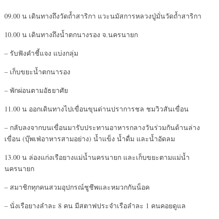
09.00 น เดินทางถึงวัดถ้ำสาริกา แวะนมัสการหลวงปู่มั่นวัดถ้ำสาริกา
10.00 น เดินทางถึงน้ำตกนางรอง จ.นครนายก
– รับฟังคำชี้แจง แบ่งกลุ่ม
– เก็บขยะน้ำตกนารอง
– พักผ่อนตามอัธยาศัย
11.00 น ออกเดินทางไปเขื่อนขุนด่านปราการชล ชมวิวสันเขื่อน
– กลับลงจากบนเขื่อนมารับประทานอาหารกลางวันร่วมกันด้านล่าง
เขื่อน (บุ๊พเฟ่อาหารสามอย่าง) น้ำแข็ง น้ำดื่ม และน้ำอัดลม
13.00 น ล่องแก่งเรือยางแม่น้ำนครนายก และเก็บขยะตามแม่น้ำ
นครนายก
– สมาชิกทุกคนสวมอุปกรณ์ชูชีพและหมวกกันน็อค
– นั่งเรือยางลำละ 8 คน มีสตาฟประจำเรือลำละ 1 คนคอยดูแล