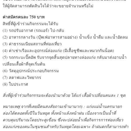
ให้ผู้จัดสามารถตัดสินใจได้ว่าจะขยายจำนวนหรือไม่
ค่าสมัครคนละ 750 บาท
สิทธิ์ที่ผู้เข้าร่วมกิจกรรมจะได้รับ
(1) รถปรับอากาศ (รถแอร์) ไป-กลับ
(2) อาหารกลางวัน (บุ๊พเฟ่อาหารสามอย่าง) น้ำแข็ง น้ำดื่ม และน้ำอัดลม
(3) ค่าธรรมเนียมสถานที่ท่องเที่ยว
(4) ค่าเช่าเรือและอุปกรณ์ล่องแก่ง (มีเสื้อชูชีพและหมวกกันน็อค)
(5) รถกระบะปิ๊คอัพ รับจากจุดสิ้นสุดปลายทางล่องแก่ง กลับมาส่งอาบน้ำ
เปลี่ยนเสื้อผ้าที่จุดเริ่มต้น
(6) วัสดุอุปกรณ์ประกอบกิจกรรม
(7) สตาฟและวิทยากร
(8) ใบประกาศ
สิ่งที่ผู้เข้าร่วมกิจกรรมจะต้องนำมาด้วย ได้แก่ เสื้อผ้าเปลี่ยนคนละ 1 ชุด
หมายเหตุ(จากที่เคยมีคนสงสัยถามเข้ามามาก) : แก่งแม่น้ำนครนายก
ล่องได้ตลอดทั้งปีในวันหยุด ทั้งหน้าแล้งหน้าฝน เนื่องจากเป็นน้ำที่
ควบคุมปริมาณโดยประตูเขื่อน ซึ่งจะปล่อยน้ำเพื่อกิจการการท่องเที่ยว
ล่องแก่งของคนในชุมชนสำหรับวันหยุดโดยเฉพาะ ถ้าฝนตกก็สามารถทำ