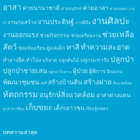
อาสา
ค่ายนานาชาติ
ค่ายอาสา
ค่ายอนุรักษ์
ค่ายเกษตร
งาน
งานศิลปะ
งานประดิษฐ์
งานก่อสร้าง
งานฝีมือ
IT
ช่วยเหลือ
งานออกแรง
ช่วยกิจกรรม
ช่วยเตรียมงาน
สัตว์
ทาสี
ทำความสะอาด
ดูแลเด็ก
ซ่อมห้องเรียน
ปลูกป่า
ปลูกปะการัง
ทำยางยืด
ทำโป่ง
บริจาค
ปลูกต้นไม้
ปลูกป่าชายเลน
ผู้ป่วย
ผู้พิการ
ฝึกอบรม
ปลูกป่าโกงกาง
สร้างฝาย
พัฒนาชุมชน
สร้างบ้านดิน
สิ่งแวดล้อม
สตรี
หัตถกรรม
อนุรักษ์สิ่งแวดล้อม
อาสาต่างแดน
เก็บขยะ
เด็กเยาวชน
เรียนรู้เกษตร
อาสาอาเซียน
บทความล่าสุด