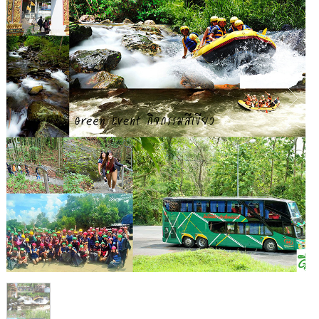
1
/
1