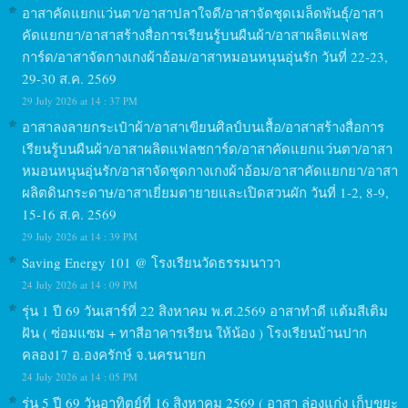
อาสาคัดแยกแว่นตา/อาสาปลาใจดี/อาสาจัดชุดเมล็ดพันธุ์/อาสา
คัดแยกยา/อาสาสร้างสื่อการเรียนรู้บนผืนผ้า/อาสาผลิตแฟลช
การ์ด/อาสาจัดกางเกงผ้าอ้อม/อาสาหมอนหนุนอุ่นรัก วันที่ 22-23,
29-30 ส.ค. 2569
29 July 2026 at 14 : 37 PM
อาสาลงลายกระเป๋าผ้า/อาสาเขียนศิลป์บนเสื้อ/อาสาสร้างสื่อการ
เรียนรู้บนผืนผ้า/อาสาผลิตแฟลชการ์ด/อาสาคัดแยกแว่นตา/อาสา
หมอนหนุนอุ่นรัก/อาสาจัดชุดกางเกงผ้าอ้อม/อาสาคัดแยกยา/อาสา
ผลิตดินกระดาษ/อาสาเยี่ยมตายายและเปิดสวนผัก วันที่ 1-2, 8-9,
15-16 ส.ค. 2569
29 July 2026 at 14 : 39 PM
Saving Energy 101 @ โรงเรียนวัดธรรมนาวา
24 July 2026 at 14 : 09 PM
รุ่น 1 ปี 69 วันเสาร์ที่ 22 สิงหาคม พ.ศ.2569 อาสาทำดี แต้มสีเติม
ฝัน ( ซ่อมแซม + ทาสีอาคารเรียน ให้น้อง ) โรงเรียนบ้านปาก
คลอง17 อ.องครักษ์ จ.นครนายก
24 July 2026 at 14 : 05 PM
รุ่น 5 ปี 69 วันอาทิตย์ที่ 16 สิงหาคม 2569 ( อาสา ล่องแก่ง เก็บขยะ