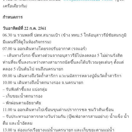
เครือเดียวกัน)
กำหนดการ
วันอาทิตย์ที่ 22 ก.ค. 2561
06.30 น รวมพลที่ ปตท.สนามเป้า (ข้าง ททบ.5 ใกล้อนุสาวรีย์ชัยสมรภูมิ
มีแผนที่ให้ดูในห้องกิจกรรม)
07.00 น ออกเดินทางโดยรถปรับอากาศ (รถแอร์)
– เส้นทางวิ่งรถ ขึ้นทางด่วนจากอนุสาวรีย์ไปลงคลอง 5 ไม่ผ่านรังสิต
ท่านที่จะขึ้นลงระหว่างทางสามารถนัดขึ้นลงได้บริเวณจุดเด่นๆ ตั้งแต่
คลอง 5 เป็นต้นไป จนถึงนครนายก
09.00 น เดินทางถึงวัดถ้ำสาริกา แวะนมัสการหลวงปู่มั่นวัดถ้ำสาริกา
10.00 น เดินทางถึงน้ำตกนางรอง จ.นครนายก
– รับฟังคำชี้แจง แบ่งกลุ่ม
– เก็บขยะน้ำตกนารอง
– พักผ่อนตามอัธยาศัย
11.00 น ออกเดินทางไปเขื่อนขุนด่านปราการชล ชมวิวสันเขื่อน
– รับประทานอาหารกลางวันร่วมกัน (บุ๊พเฟ่อาหารสามอย่าง) น้ำแข็ง น้ำ
ดื่ม และน้ำอัดลม
13.00 น ล่องแก่งเรือยางแม่น้ำนครนายก และเก็บขยะตามแม่น้ำ