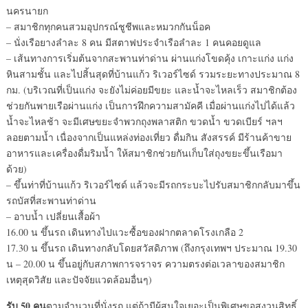
นครนายก
– สมาชิกทุกคนสวมอุปกรณ์ชูชีพและหมวกกันน็อค
– นั่งเรือยางลำละ 8 คน มีสตาฟประจำเรือลำละ 1 คนคอยดูแล
– เส้นทางการเริ่มต้นจากสะพานท่าด่าน ผ่านแก่งโขดคุ้ง เกาะแก่ง แก่ง
หินสามชั้น และไปสิ้นสุดที่บ้านแก้ว ริเวอร์ไซด์ รวมระยะทางประมาณ 8
กม. (บริเวณที่เป็นแก่ง จะยังไม่ค่อยมีขยะ และน้ำจะไหลเร็ว สมาชิกต้อง
ช่วยกันพายเรือผ่านแก่ง เป็นการฝึกความสามัคคี เมื่อผ่านแก่งไปได้แล้ว
น้ำจะไหลช้า จะมีเศษขยะจำพวกถุงพลาสติก ขวดน้ำ ขวดเบียร์ ฯลฯ
ลอยตามน้ำ เนื่องจากเป็นแหล่งท่องเที่ยว ดื่มกิน สังสรรค์ มีร้านค้าขาย
อาหารและเครื่องดื่มริมน้ำ ให้สมาชิกช่วยกันเก็บใส่ถุงขยะขึ้นเรือมา
ด้วย)
– ขึ้นท่าที่บ้านแก้ว ริเวอร์ไซด์ แล้วจะมีรถกระบะไปรับสมาชิกกลับมาขึ้น
รถบัสที่สะพานท่าด่าน
– อาบน้ำ เปลี่ยนเสื้อผ้า
16.00 น ขึ้นรถ เดินทางไปแวะซื้อของฝากตลาดโรงเกลือ 2
17.30 น ขึ้นรถ เดินทางกลับโดยสวัสดิภาพ (ถึงกรุงเทพฯ ประมาณ 19.30
น – 20.00 น ขึ้นอยู่กับสภาพการจราจร ความตรงต่อเวลาของสมาชิก
เหตุสุดวิสัย และปัจจัยแวดล้อมอื่นๆ)
รับ 50 คน
ตามจำนวนที่นั่งรถ แต่ถ้ามีผู้สนใจเยอะเป็นพิเศษขอสงวนสิทธิ์