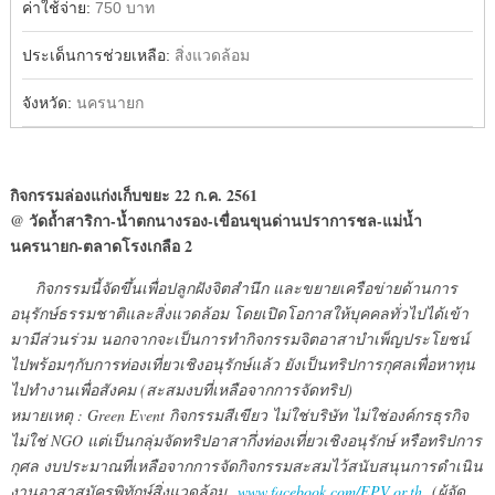
ค่าใช้จ่าย:
750 บาท
ประเด็นการช่วยเหลือ:
สิ่งแวดล้อม
จังหวัด:
นครนายก
กิจกรรมล่องแก่งเก็บขยะ 22 ก.ค. 2561
@ วัดถ้ำสาริกา-น้ำตกนางรอง-เขื่อนขุนด่านปราการชล-แม่น้ำ
นครนายก-ตลาดโรงเกลือ 2
กิจกรรมนี้จัดขึ้นเพื่อปลูกฝังจิตสำนึก และขยายเครือข่ายด้านการ
อนุรักษ์ธรรมชาติและสิ่งแวดล้อม โดยเปิดโอกาสให้บุคคลทั่วไปได้เข้า
มามีส่วนร่วม นอกจากจะเป็นการทำกิจกรรมจิตอาสาบำเพ็ญประโยชน์
ไปพร้อมๆกับการท่องเที่ยวเชิงอนุรักษ์แล้ว ยังเป็นทริปการกุศลเพื่อหาทุน
ไปทำงานเพื่อสังคม (สะสมงบที่เหลือจากการจัดทริป)
หมายเหตุ : Green Event กิจกรรมสีเขียว ไม่ใช่บริษัท ไม่ใช่องค์กรธุรกิจ
ไม่ใช่ NGO แต่เป็นกลุ่มจัดทริปอาสากึ่งท่องเที่ยวเชิงอนุรักษ์ หรือทริปการ
กุศล งบประมาณที่เหลือจากการจัดกิจกรรมสะสมไว้สนับสนุนการดำเนิน
งานอาสาสมัครพิทักษ์สิ่งแวดล้อม
www.facebook.com/EPV.or.th
(ผู้จัด