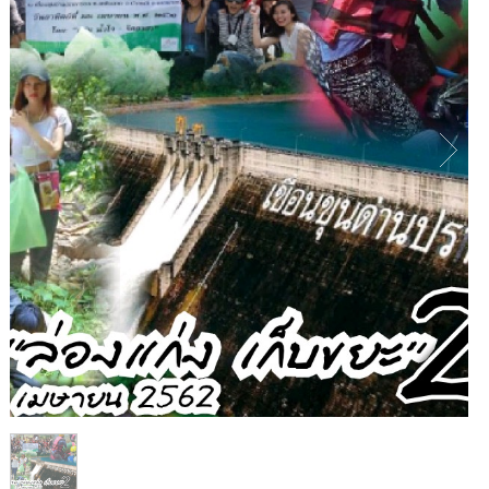
1
/
1