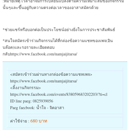
:หมายเหตุ เวลาอาจมีการเปลี่ยนแปลงตามความเหมาะสมของกิจกรรม
นั้นๆและขึ้นอยู่กับความตรงต่อเวลาของอาสาสมัครด้วย
*ช่วยแชร์หรือบอกต่อเป็นประโยชน์อย่างยิ่งในการประชาสัมพันธ์
*สนใจสมัครเข้าร่วมกิจกรรมได้ที่กล่องข้อความแชทของเพจ(อิน
บล๊อค)และรอรายละเอียดตอบ
กลับhttps://www.facebook.com/namjaijitarsa/
<สมัครเข้าร่วมผ่านทางกล่องข้อความแชทเพจ>
https://www.facebook.com/namjaijitarsa/
<ลิ้งงานกิจกรรม>
https://www.facebook.com/events/838059683202203/?ti=cl
ID line paeg: 0825939056
Paeg faecbook: น้ำใจ - จิตอาสา
680 บาท
ค่าใช้จ่าย :