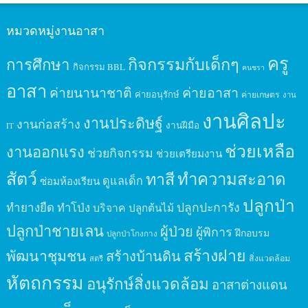
หมวดหมู่งานอาสา
ครู
กิจกรรมกับเด็กๆ
การศึกษา
กิจกรรม BBL
คนชรา
อาสา
ค่ายนานาชาติ
ค่ายอาสา
ค่ายอนุรักษ์
ค่ายเกษตร
งาน
งานศิลปะ
งานประดิษฐ์
งานก่อสร้าง
งานฝีมือ
IT
ช่วยเหลือ
งานออกแรง
ช่วยกิจกรรม
ช่วยเตรียมงาน
สัตว์
ทาสี
ทำความสะอาด
ดูแลเด็ก
ซ่อมห้องเรียน
ปลูกป่า
ปลูกปะการัง
ทำยางยืด
ทำโป่ง
บริจาค
ปลูกต้นไม้
ปลูกป่าชายเลน
ผู้ป่วย
ผู้พิการ
ฝึกอบรม
ปลูกป่าโกงกาง
สร้างฝาย
พัฒนาชุมชน
สร้างบ้านดิน
สิ่งแวดล้อม
สตรี
หัตถกรรม
อนุรักษ์สิ่งแวดล้อม
อาสาต่างแดน