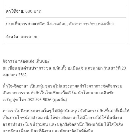
ค่าใช้จ่าย:
680 บาท
ประเด็นการช่วยเหลือ:
สิ่งแวดล้อม, สันทนาการ/การท่องเที่ยว
จังหวัด:
นครนายก
กิจกรรม “ล่องแก่ง เก็บขยะ”
ณ เขื่อนขุนด่านปราการชล ต.หินตั้ง อ.เมือง จ.นครนายก วันเสาร์ที่ 20
เมษายน 2562
น้ำใจ-จิตอาสา เป็นกลุ่มชมรมไม่แสวงหาผลกำไรจากการจัดกิจกรรม
เกิดจากการรวมตัวกันในโซเซียลเน็ตเวิร์ค นำโดยนาย เฉลิมชัย
เจริญสุข โทร.082-593-9056 (คุณอั๋น)
ทางเราไม่มีงบประมาณใดๆ ไม่มีผู้สนับสนุน จัดกิจกรรมกันขึ้นมาก็เพื่อให้
เป็นประโยชน์ต่อสังคม เพื่อให้ชาวจิตอาสาได้มีโอกาสได้ใช้พื้นที่งาน
อาสาทำประโยชน์ร่วมกัน และปลูกฝังจิตสำนึก ฝึกฝนวินัย ให้ใส่ใจสิ่ง
แวดล้อม เพื่ออุปนิสัยที่ดีงาม และพัฒนาจิตใจที่ยั่งยืน