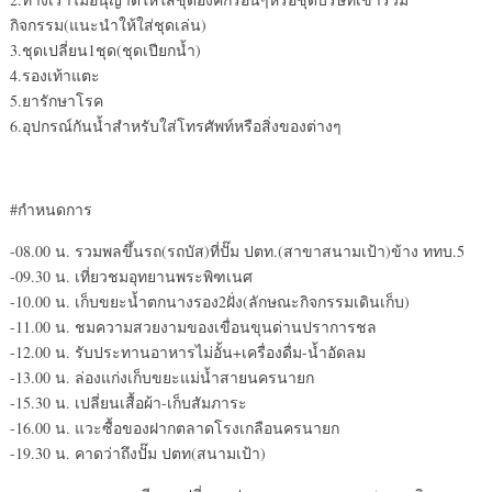
กิจกรรม(แนะนำให้ใส่ชุดเล่น)
3.ชุดเปลี่ยน1ชุด(ชุดเปียกน้ำ)
4.รองเท้าแตะ
5.ยารักษาโรค
6.อุปกรณ์กันน้ำสำหรับใส่โทรศัพท์หรือสิ่งของต่างๆ
#กำหนดการ
-08.00 น. รวมพลขึ้นรถ(รถบัส)ที่ปั๊ม ปตท.(สาขาสนามเป้า)ข้าง ททบ.5
-09.30 น. เที่ยวชมอุทยานพระพิฑเนศ
-10.00 น. เก็บขยะน้ำตกนางรอง2ฝั่ง(ลักษณะกิจกรรมเดินเก็บ)
-11.00 น. ชมความสวยงามของเขื่อนขุนด่านปราการชล
-12.00 น. รับประทานอาหารไม่อั้น+เครื่องดื่ม-น้ำอัดลม
-13.00 น. ล่องแก่งเก็บขยะแม่น้ำสายนครนายก
-15.30 น. เปลี่ยนเสื้อผ้า-เก็บสัมภาระ
-16.00 น. แวะซื้อของฝากตลาดโรงเกลือนครนายก
-19.30 น. คาดว่าถึงปั๊ม ปตท(สนามเป้า)