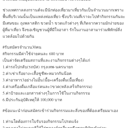
ช่วงเทศกาลสงกรานต์จะมีนักท่องเที่ยวมาเที่ยวกันเป็นจำนวนมากเพราะ
พื้นที่บริเวณนั้นเป็นแหล่งท่องเที่ยว ซึ่งบริเวณที่เราจะไปทำกิจกรรมกันจะ
มีเศษขยะ ถุงพลาสติก ขวดน้ำ ขวดแก้วต่างๆ ที่เกิดจากความมักง่ายของ
ผู้ที่มาเที่ยว จึงขอเชิญชวนผู้ที่มีใจอาสา รักในงานอาสามาร่วมพิทักษ์สิ่ง
แวดล้อมไปด้วยกัน
#รับสมัครจำนวน30คน
#กิจกรรมมีค่าใช้จ่ายคนละ 680 บาท
เป็นค่าจัดเตรียมสถานที่และงานกิจกรรมต่างๆได้แก่
1.ค่ารถไปกลับ(รถบัส) กรุงเทพ-นครนายก
2.ค่าเช่าเรือยาง+เสื้อชูชีพ+หมวกกันน๊อค
3.ค่าอาหาร3อย่างไม่อั้น1มื้อ+เครื่องดื่ม(มื้อเที่ยง)
4.ค่าเครื่องดื่มเกลือแร่คนละ1ขวด(หลังเสร็จกิจกรรม)
5.ค่าป้ายและเอกสารต่างๆในการใช้ในงานกิจกรรม
6.มีประกันอุบัติเหตุให้ 100,000 บาท
#ข้อแนะนำก่อนสมัครเข้าร่วมกิจกรรมและสิ่งของที่ต้องเตรียมมาเอง
1.ท่านใดต้องการใบรับรองกิจกรรมโปรดแจ้ง
2.ทางเราไม่อนุญาติให้ใส่ชุดองค์กรอื่นๆหรือชุดบริษัทเข้าร่วม