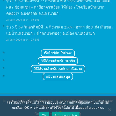
รุ่น 1 ปี 69 วันเสาร์ที่ 22 สิงหาคม พ.ศ.2569 อาสาทำดี แต้มสีเติม
ฝัน ( ซ่อมแซม + ทาสีอาคารเรียน ให้น้อง ) โรงเรียนบ้านปาก
คลอง17 อ.องครักษ์ จ.นครนายก
24 July 2026 at 14 : 05 PM
รุ่น 5 ปี 69 วันอาทิตย์ที่ 16 สิงหาคม 2569 ( อาสา ล่องแก่ง เก็บขยะ
แม่น้ำนครนายก + น้ำตกนางรอง ) อ.เมือง จ.นครนายก
24 July 2026 at 14 : 27 PM
เว็บไซต์มีอะไรบ้าง?
วิธีใช้งานสำหรับสมาชิก
วิธีใช้งานสำหรับองค์กรเครือข่าย
บริจาคสนับสนุน
© 2004 - 2024
เครือข่ายจิตอาสา : งานอาสาสมัคร จิตอาสา | Volunteerspirit
เราใช้คุกกี้เพื่อให้แน่ใจว่าเรามอบประสบการณ์ที่ดีที่สุดแก่คุณบนเว็บไซต์
Network
. All rights reserved.
กดเลือก OK หากคุณประสงค์ใช้ไซต์นี้ต่อไป เพื่อยอมรับ cookies
Designed by
OK
Privacy policy