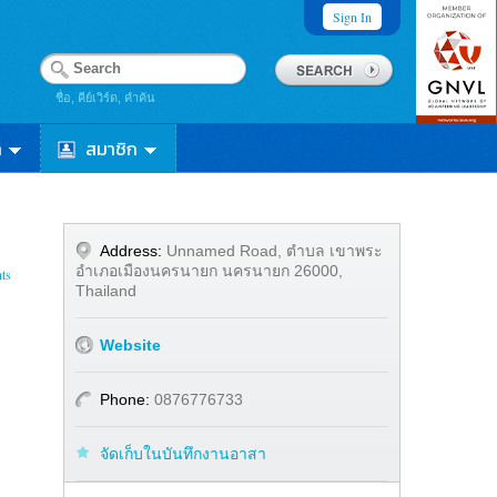
Sign In
ชื่อ, คีย์เวิร์ด, คำค้น
า
สมาชิก
Address:
Unnamed Road, ตำบล เขาพระ
อำเภอเมืองนครนายก นครนายก 26000,
ts
Thailand
Website
Phone:
0876776733
จัดเก็บในบันทึกงานอาสา