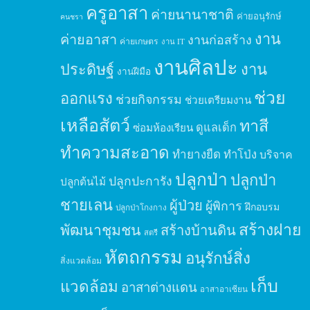
ครูอาสา
ค่ายนานาชาติ
ค่ายอนุรักษ์
คนชรา
งาน
ค่ายอาสา
งานก่อสร้าง
ค่ายเกษตร
งาน IT
งานศิลปะ
ประดิษฐ์
งาน
งานฝีมือ
ช่วย
ออกแรง
ช่วยกิจกรรม
ช่วยเตรียมงาน
เหลือสัตว์
ทาสี
ดูแลเด็ก
ซ่อมห้องเรียน
ทำความสะอาด
ทำยางยืด
ทำโป่ง
บริจาค
ปลูกป่า
ปลูกป่า
ปลูกปะการัง
ปลูกต้นไม้
ชายเลน
ผู้ป่วย
ผู้พิการ
ฝึกอบรม
ปลูกป่าโกงกาง
สร้างฝาย
พัฒนาชุมชน
สร้างบ้านดิน
สตรี
หัตถกรรม
อนุรักษ์สิ่ง
สิ่งแวดล้อม
เก็บ
แวดล้อม
อาสาต่างแดน
อาสาอาเซียน