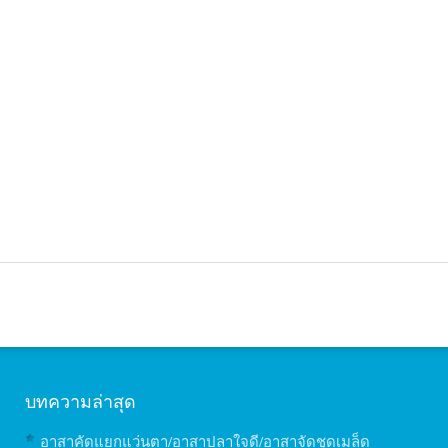
บทความล่าสุด
อาสาคัดแยกแว่นตา/อาสาปลาใจดี/อาสาจัดชุดเมล็ด