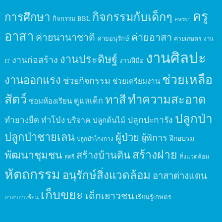
ครู
กิจกรรมกับเด็กๆ
การศึกษา
กิจกรรม BBL
คนชรา
อาสา
ค่ายนานาชาติ
ค่ายอาสา
ค่ายอนุรักษ์
ค่ายเกษตร
งาน
งานศิลปะ
งานประดิษฐ์
งานก่อสร้าง
งานฝีมือ
IT
ช่วยเหลือ
งานออกแรง
ช่วยกิจกรรม
ช่วยเตรียมงาน
สัตว์
ทาสี
ทำความสะอาด
ดูแลเด็ก
ซ่อมห้องเรียน
ปลูกป่า
ปลูกปะการัง
ทำยางยืด
ทำโป่ง
บริจาค
ปลูกต้นไม้
ปลูกป่าชายเลน
ผู้ป่วย
ผู้พิการ
ฝึกอบรม
ปลูกป่าโกงกาง
สร้างฝาย
พัฒนาชุมชน
สร้างบ้านดิน
สิ่งแวดล้อม
สตรี
หัตถกรรม
อนุรักษ์สิ่งแวดล้อม
อาสาต่างแดน
เก็บขยะ
เด็กเยาวชน
เรียนรู้เกษตร
อาสาอาเซียน