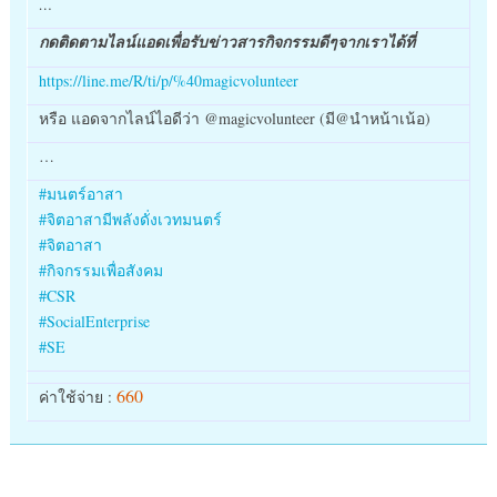
…
กดติดตามไลน์แอดเพื่อรับข่าวสารกิจกรรมดีๆจากเราได้ที่
https://line.me/R/ti/p/%40magicvolunteer
หรือ แอดจากไลน์ไอดีว่า @magicvolunteer (มี@นำหน้าเน้อ)
…
#
มนตร์อาสา
#
จิตอาสามีพลังดั่งเวทมนตร์
#
จิตอาสา
#
กิจกรรมเพื่อสังคม
#
CSR
#
SocialEnterprise
#
SE
660
ค่าใช้จ่าย :