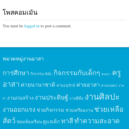
โพสคอมเม้น
You must be
logged in
to post a comment.
หมวดหมู่งานอาสา
ครู
กิจกรรมกับเด็กๆ
การศึกษา
กิจกรรม BBL
คนชรา
อาสา
ค่ายนานาชาติ
ค่ายอาสา
ค่ายอนุรักษ์
ค่ายเกษตร
งาน
งานศิลปะ
งานประดิษฐ์
งานก่อสร้าง
งานฝีมือ
IT
ช่วยเหลือ
งานออกแรง
ช่วยกิจกรรม
ช่วยเตรียมงาน
สัตว์
ทาสี
ทำความสะอาด
ดูแลเด็ก
ซ่อมห้องเรียน