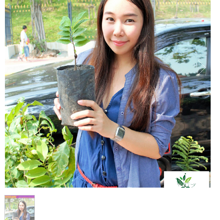
1
/
1