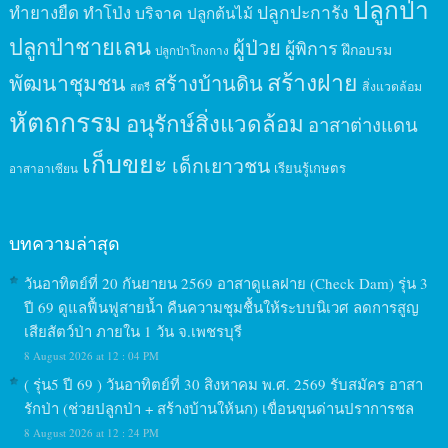
ปลูกป่า
ปลูกปะการัง
ทำยางยืด
ทำโป่ง
บริจาค
ปลูกต้นไม้
ปลูกป่าชายเลน
ผู้ป่วย
ผู้พิการ
ฝึกอบรม
ปลูกป่าโกงกาง
สร้างฝาย
พัฒนาชุมชน
สร้างบ้านดิน
สิ่งแวดล้อม
สตรี
หัตถกรรม
อนุรักษ์สิ่งแวดล้อม
อาสาต่างแดน
เก็บขยะ
เด็กเยาวชน
เรียนรู้เกษตร
อาสาอาเซียน
บทความล่าสุด
วันอาทิตย์ที่ 20 กันยายน 2569 อาสาดูแลฝาย (Check Dam) รุ่น 3
ปี 69 ดูแลฟื้นฟูสายน้ำ คืนความชุมชื้นให้ระบบนิเวศ ลดการสูญ
เสียสัตว์ป่า ภายใน 1 วัน จ.เพชรบุรี
8 August 2026 at 12 : 04 PM
( รุ่น5 ปี 69 ) วันอาทิตย์ที่ 30 สิงหาคม พ.ศ. 2569 รับสมัคร อาสา
รักป่า (ช่วยปลูกป่า + สร้างบ้านให้นก) เขื่อนขุนด่านปราการชล
8 August 2026 at 12 : 24 PM