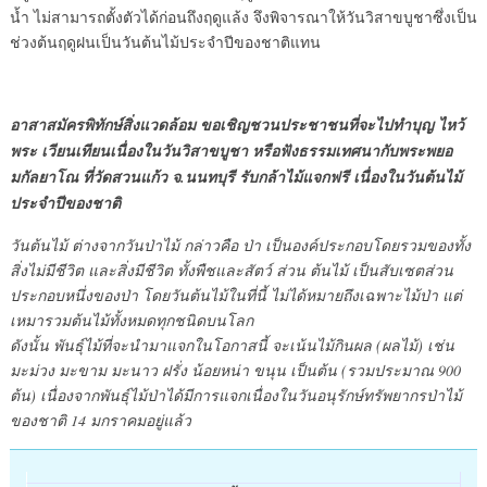
น้ำ ไม่สามารถตั้งตัวได้ก่อนถึงฤดูแล้ง จึงพิจารณาให้วันวิสาขบูชาซึ่งเป็น
ช่วงต้นฤดูฝนเป็นวันต้นไม้ประจำปีของชาติแทน
อาสาสมัครพิทักษ์สิ่งแวดล้อม ขอเชิญชวนประชาชนที่จะไปทำบุญ ไหว้
พระ เวียนเทียนเนื่องในวันวิสาขบูชา หรือฟังธรรมเทศนากับพระพยอ
มกัลยาโณ ที่วัดสวนแก้ว จ.นนทบุรี รับกล้าไม้แจกฟรี เนื่องในวันต้นไม้
ประจำปีของชาติ
วันต้นไม้ ต่างจากวันป่าไม้ กล่าวคือ ป่า เป็นองค์ประกอบโดยรวมของทั้ง
สิ่งไม่มีชีวิต และสิ่งมีชีวิต ทั้งพืชและสัตว์ ส่วน ต้นไม้ เป็นสับเซตส่วน
ประกอบหนึ่งของป่า โดยวันต้นไม้ในที่นี้ ไม่ได้หมายถึงเฉพาะไม้ป่า แต่
เหมารวมต้นไม้ทั้งหมดทุกชนิดบนโลก
ดังนั้น พันธุ์ไม้ที่จะนำมาแจกในโอกาสนี้ จะเน้นไม้กินผล (ผลไม้) เช่น
มะม่วง มะขาม มะนาว ฝรั่ง น้อยหน่า ขนุน เป็นต้น (รวมประมาณ 900
ต้น) เนื่องจากพันธุ์ไม้ป่าได้มีการแจกเนื่องในวันอนุรักษ์ทรัพยากรป่าไม้
ของชาติ 14 มกราคมอยู่แล้ว