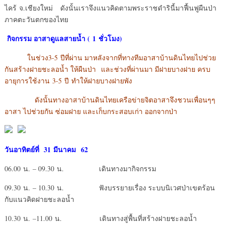
ไคร้ จ.เชียงใหม่ ดังนั้นเราจึงแนวคิดตามพระราชดำรินี้มาฟื้นฟูผืนป่า
ภาคตะวันตกของไทย
กิจกรรม อาสาดูแลสายน้ำ ( 1 ชั่วโมง)
ในช่วง3-5 ปีที่ผ่าน มาหลังจากที่ทางทีมอาสาบ้านดินไทยไปช่วย
กันสร้างฝายชะลอน้ำ ให้ผืนป่า และช่วงที่ผ่านมา มีฝายบางฝาย ครบ
อายุการใช้งาน 3-5 ปี ทำให้ฝายบางฝายพัง
ดังนั้นทางอาสาบ้านดินไทยเครือข่ายจิตอาสาจึงชวนเพื่อนๆๆ
อาสา ไปช่วยกัน ซ่อมฝาย และเก็บกระสอบเก่า ออกจากป่า
วันอาทิตย์ที่
31 มีนาคม 62
06.00 น. – 09.30 น. เดินทางมากิจกรรม
09.30 น. – 10.30 น. ฟังบรรยายเรื่อง ระบบนิเวศป่าเขตร้อน
กับแนวคิดฝายชะลอน้ำ
10.30 น. –11.00 น. เดินทางสู่พื้นที่สร้างฝายชะลอน้ำ