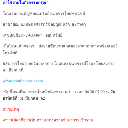
ค่าใช้จ่ายในกิจกรรมกรุณา
โอนเงินผ่านบัญชีออมทรัพย์ธนาคารไทยพาณิชย์
สาขาย่อย ม.เกษตรศาสตร์ชื่อบัญชี สุรัช สะราคำ
เลขบัญชี235-2-03348-4 ออมทรัพย์
เมื่อโอนแล้วกรุณา ส่งรายชื่อนามสกุลของอาสาทุกท่านพร้อมเบอร์
โทรศัพท์
สลิปการโอน(บอกวันเวลาการโอนและธนาคารที่โอน) โดยส่งราย
ละเอียดมาที่
yobaandin@hotmail.com
วัน
นัดขึ้นรถที่ซอยรางน้ำหน้าคิงเพาวเวอร์ เวลา 06.30-07.00 น
อาทิตย์ที่
31 มีนาคม 62
หมายเหตุ
-การสมัครถือว่าเป็นการแสดงความจำนงการเข้าร่วม