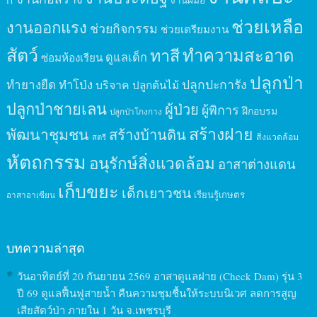
งานฝีมือ
IT
ช่วยเหลือ
งานออกแรง
ช่วยกิจกรรม
ช่วยเตรียมงาน
สัตว์
ทาสี
ทำความสะอาด
ดูแลเด็ก
ซ่อมห้องเรียน
ปลูกป่า
ปลูกปะการัง
ทำยางยืด
ทำโป่ง
บริจาค
ปลูกต้นไม้
ปลูกป่าชายเลน
ผู้ป่วย
ผู้พิการ
ฝึกอบรม
ปลูกป่าโกงกาง
สร้างฝาย
พัฒนาชุมชน
สร้างบ้านดิน
สิ่งแวดล้อม
สตรี
หัตถกรรม
อนุรักษ์สิ่งแวดล้อม
อาสาต่างแดน
เก็บขยะ
เด็กเยาวชน
เรียนรู้เกษตร
อาสาอาเซียน
บทความล่าสุด
วันอาทิตย์ที่ 20 กันยายน 2569 อาสาดูแลฝาย (Check Dam) รุ่น 3
ปี 69 ดูแลฟื้นฟูสายน้ำ คืนความชุมชื้นให้ระบบนิเวศ ลดการสูญ
เสียสัตว์ป่า ภายใน 1 วัน จ.เพชรบุรี