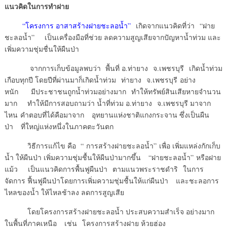
แนวคิดในการทำฝาย
“โครงการ อาสาสร้างฝายชะลอน้ำ”
เกิดจากแนวคิดที่ว่า “ฝาย
ชะลอน้ำ” เป็นเครื่องมือที่ช่วย ลดความสูญเสียจากปัญหาน้ำท่วม และ
เพิ่มความชุ่มชื่นให้ผืนป่า
จากการเก็บข้อมูลพบว่า พื้นที่ อ.ท่ายาง จ.เพชรบุรี เกิดน้ำท่วม
เกือบทุกปี โดยปีที่ผ่านมาก็เกิดน้ำท่วม ท่ายาง จ.เพชรบุรี อย่าง
หนัก มีประชาชนถูกน้ำท่วมอย่างมาก ทำให้ทรัพย์สินเสียหายจำนวน
มาก ทำให้มีการสอบถามว่า น้ำที่ท่วม อ.ท่ายาง จ.เพชรบุรี มาจาก
ไหน คำตอบที่ได้คือมาจาก อุทยานแห่งชาติแกงกระจาน ซึ่งเป็นผืน
ป่า ที่ใหญ่แห่งหนึ่งในภาคตะวันตก
วิธีการแก้ไข คือ “ การสร้างฝายชะลอน้ำ” เพื่อ เพิ่มแหล่งกักเก็บ
น้ำ ให้ผืนป่า เพิ่มความชุ่มชื้นให้ผืนป่ามากขึ้น “ฝายชะลอน้ำ” หรือฝาย
แม้ว เป็นแนวคิดการพื้นฟูผืนป่า ตามแนวพระราชดำริ ในการ
จัดการ ฟื้นฟูผืนป่าโดยการเพิ่มความชุ่มชื้นให้แก่ผืนป่า และชะลอการ
ไหลของน้ำ ให้ไหลช้าลง ลดการสูญเสีย
โดยโครงการสร้างฝายชะลอน้ำ ประสบความสำเร็จ อย่างมาก
ในพื้นที่ภาคเหนือ เช่น โครงการสร้างฝาย ห้วยฮ่อง