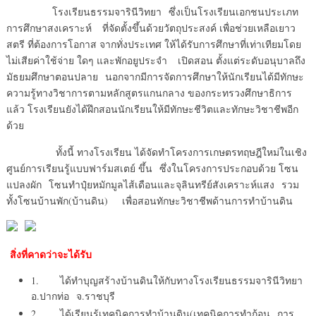
โรงเรียนธรรมจารินีวิทยา ซึ่งเป็นโรงเรียนเอกชนประเภท
การศึกษาสงเคราะห์ ที่จัดตั้งขึ้นด้วยวัตถุประสงค์ เพื่อช่วยเหลือเยาว
สตรี ที่ต้องการโอกาส จากทั่งประเทศ ให้ได้รับการศึกษาที่เท่าเทียมโดย
ไม่เสียค่าใช้จ่าย ใดๆ และพักอยูประจำ เปิดสอน ตั้งแต่ระดับอนุบาลถึง
มัธยมศึกษาตอนปลาย นอกจากมีการจัดการศึกษาให้นักเรียนได้มีทักษะ
ความรู้ทางวิชาการตามหลักสูตรแกนกลาง ของกระทรวงศึกษาธิการ
แล้ว โรงเรียนยังได้ฝึกสอนนักเรียนให้มีทักษะชีวิตและทักษะวิชาชีพอีก
ด้วย
ทั้งนี้ ทางโรงเรียน ได้จัดทำโครงการเกษตรทฤษฎีใหม่ในเชิง
ศูนย์การเรียนรู้แบบฟาร์มสเตย์ ขึ้น ซึ่งในโครงการประกอบด้วย โซน
แปลงผัก โซนทำปุ๋ยหมักมูลไส้เดือนและจุลินทรีย์สังเคราะห์แสง รวม
ทั้งโซนบ้านพัก(บ้านดิน) เพื่อสอนทักษะวิชาชีพด้านการทำบ้านดิน
สิ่งที่คาดว่าจะได้รับ
1. ได้ทำบุญสร้างบ้านดินให้กับทางโรงเรียนธรรมจารินีวิทยา
อ.ปากท่อ จ.ราชบุรี
2. ได้เรียนรู้เทคนิคการทำบ้านดิน(เทคนิคการทำก้อน การ