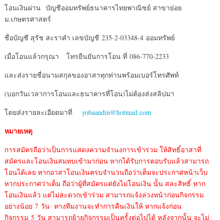
โอนเงินผ่าน บัญชีออมทรัพย์ธนาคารไทยพาณิชย์ สาขาย่อย
ม.เกษตรศาสตร์
ชื่อบัญชี สุรัช สะราคำ เลขบัญชี 235-2-03348-4 ออมทรัพย์
เมื่อโอนแล้วกรุณา โทรยืนยันการโอน ที่ 086-770-2233
และส่งรายชื่อนามสกุลของอาสาทุกท่านพร้อมเบอร์โทรศัพท์
(บอกวันเวลาการโอนและธนาคารที่โอน)ไม่ต้องส่งสลิปมา
โดยส่งรายละเอียดมาที่
yobaandin@hotmail.com
หมายเหตุ
การสมัครถือว่าเป็นการแสดงความจำนงการเข้าร่วม
ให้สิทธิ์อาสาที่
สมัครและโอนเงินสมทบเข้ามาก่อน
หากได้รับการตอบรับแล้วสามารถ
โอนได้เลย
หากอาสาโอนเงินครบจำนวนถือว่าเต็มจะประกาศหน้าเว็บ
หากประกาศว่าเต็ม ถือว่าผู้ที่สมัครแต่ยังไม่โอนเงิน นั้น สละสิทธิ์
หาก
โอนเงินแล้ว แต่ไม่สะดวกเข้าร่วม สามารถแจ้งล่วงหน้าก่อนกิจกรรม
อย่างน้อย 7 วัน
ทางทีมงานจะทำการคืนเงินให้
หากแจ้งก่อน
กิจกรรม 5 วัน สามารถย้ายกิจกรรมเป็นครั้งต่อไปได้
หลังจากนั้น จะไม่