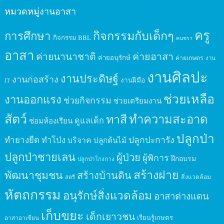
หมวดหมู่งานอาสา
ครู
กิจกรรมกับเด็กๆ
การศึกษา
กิจกรรม BBL
คนชรา
อาสา
ค่ายนานาชาติ
ค่ายอาสา
ค่ายอนุรักษ์
ค่ายเกษตร
งาน
งานศิลปะ
งานประดิษฐ์
งานก่อสร้าง
งานฝีมือ
IT
ช่วยเหลือ
งานออกแรง
ช่วยกิจกรรม
ช่วยเตรียมงาน
สัตว์
ทาสี
ทำความสะอาด
ดูแลเด็ก
ซ่อมห้องเรียน
ปลูกป่า
ปลูกปะการัง
ทำยางยืด
ทำโป่ง
บริจาค
ปลูกต้นไม้
ปลูกป่าชายเลน
ผู้ป่วย
ผู้พิการ
ฝึกอบรม
ปลูกป่าโกงกาง
สร้างฝาย
พัฒนาชุมชน
สร้างบ้านดิน
สิ่งแวดล้อม
สตรี
หัตถกรรม
อนุรักษ์สิ่งแวดล้อม
อาสาต่างแดน
เก็บขยะ
เด็กเยาวชน
เรียนรู้เกษตร
อาสาอาเซียน