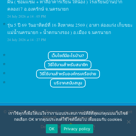
ฝัน ( ซ่อมแซม + ทาสีอาคารเรียน ให้น้อง ) โรงเรียนบ้านปาก
คลอง17 อ.องครักษ์ จ.นครนายก
24 July 2026 at 14 : 05 PM
รุ่น 5 ปี 69 วันอาทิตย์ที่ 16 สิงหาคม 2569 ( อาสา ล่องแก่ง เก็บขยะ
แม่น้ำนครนายก + น้ำตกนางรอง ) อ.เมือง จ.นครนายก
24 July 2026 at 14 : 27 PM
เว็บไซต์มีอะไรบ้าง?
วิธีใช้งานสำหรับสมาชิก
วิธีใช้งานสำหรับองค์กรเครือข่าย
บริจาคสนับสนุน
© 2004 - 2024
เครือข่ายจิตอาสา : งานอาสาสมัคร จิตอาสา | Volunteerspirit
เราใช้คุกกี้เพื่อให้แน่ใจว่าเรามอบประสบการณ์ที่ดีที่สุดแก่คุณบนเว็บไซต์
Network
. All rights reserved.
กดเลือก OK หากคุณประสงค์ใช้ไซต์นี้ต่อไป เพื่อยอมรับ cookies
Designed by
OK
Privacy policy