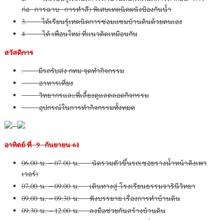
ก่อ การฉาบ การทำสี) พิเศษเทคนิคผนังป้องกันน้ำ
3. ได้เรียนรู้เทคนิคการซ่อมแซมบ้านดินด้วยตนเอง
4 ได้ เพื่อนใหม่ ที่แนวคิดเหมือนกัน
สวัสดิการ
. มีรถรับส่ง กทม จุดทำกิจกรรม
อาหารเที่ยง
วิทยากรและพี่เลี้ยงดูแลตลอดกิจกรรม
อุปกรณ์ในการทำกิจกรรมทั้งหมด
อาทิตย์ ที่
9 กันยายน 61
06.00 น. – 07.00 น. นัดรวมตัวขึ้นรถ(ซอยรางน้ำหน้าคิงเพา
เวอร์)
07.00 น. – 09.00 น. เดินทางสู่ โรงเรียนธรรมจารินีวิทยา
09.00 น. – 09.30 น. ฟังบรรยาย เรื่องการทำบ้านดิน
09.30 น. – 12.00 น. ลงมือช่วยกันสร้างบ้านดิน