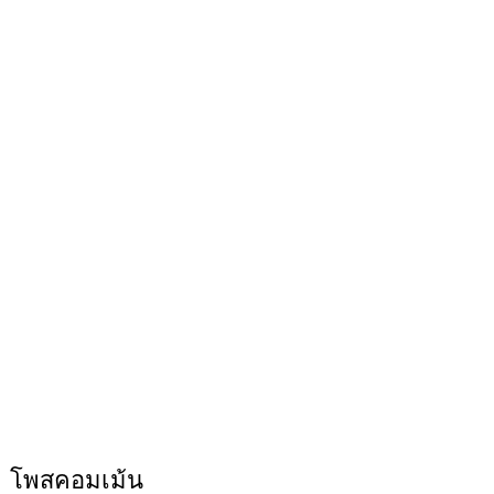
โพสคอมเม้น