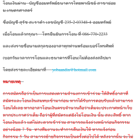
โอนเงินผ่าน บัญชีออมทรัพย์ธนาคารไทยพาณิชย์ สาขาย่อย
ม.เกษตรศาสตร์
ชื่อบัญชี สุรัช สะราคำ เลขบัญชี 235-2-03348-4 ออมทรัพย์
เมื่อโอนแล้วกรุณา โทรยืนยันการโอน ที่ 086-770-2233
และส่งรายชื่อนามสกุลของอาสาทุกท่านพร้อมเบอร์โทรศัพท์
(บอกวันเวลาการโอนและธนาคารที่โอน)ไม่ต้องส่งสลิปมา
โดยส่งรายละเอียดมาที่
yobaandin@hotmail.com
หมายเหตุ
การสมัครถือว่าเป็นการแสดงความจำนงการเข้าร่วม
ให้สิทธิ์อาสาที่
สมัครและโอนเงินสมทบเข้ามาก่อน
หากได้รับการตอบรับแล้วสามารถ
โอนได้เลย
หากอาสาโอนเงินครบจำนวนถือว่าเต็มจะประกาศหน้าเว็บ
หากประกาศว่าเต็ม ถือว่าผู้ที่สมัครแต่ยังไม่โอนเงิน นั้น สละสิทธิ์
หาก
โอนเงินแล้ว แต่ไม่สะดวกเข้าร่วม สามารถแจ้งล่วงหน้าก่อนกิจกรรม
อย่างน้อย 7 วัน
ทางทีมงานจะทำการคืนเงินให้
หากแจ้งก่อน
กิจกรรม 5 วัน สามารถย้ายกิจกรรมเป็นครั้งต่อไปได้
หลังจากนั้น จะไม่