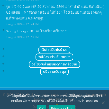
รุ่น 1 ปี 69 วันเสาร์ที่ 29 สิงหาคม 2569 อาสาทำดี แต้มสีเติมฝัน (
ซ่อมแซม + ทาสีอาคารเรียน ให้น้อง ) โรงเรียนบ้านห้วยรางเกตุ
อ.กำแพงแสน จ.นครปฐม
8 August 2026 at 12 : 44 PM
Saving Energy 101 @ โรงเรียนปริยากร
8 August 2026 at 12 : 58 PM
เว็บไซต์มีอะไรบ้าง?
วิธีใช้งานสำหรับสมาชิก
วิธีใช้งานสำหรับองค์กรเครือข่าย
บริจาคสนับสนุน
© 2004 - 2024
เครือข่ายจิตอาสา : งานอาสาสมัคร จิตอาสา | Volunteerspirit
เราใช้คุกกี้เพื่อให้แน่ใจว่าเรามอบประสบการณ์ที่ดีที่สุดแก่คุณบนเว็บไซต์
Network
. All rights reserved.
กดเลือก OK หากคุณประสงค์ใช้ไซต์นี้ต่อไป เพื่อยอมรับ cookies
Designed by
OK
Privacy policy