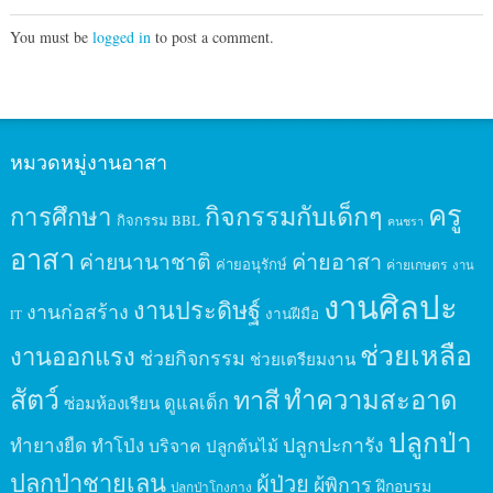
You must be
logged in
to post a comment.
หมวดหมู่งานอาสา
ครู
กิจกรรมกับเด็กๆ
การศึกษา
กิจกรรม BBL
คนชรา
อาสา
ค่ายนานาชาติ
ค่ายอาสา
ค่ายอนุรักษ์
ค่ายเกษตร
งาน
งานศิลปะ
งานประดิษฐ์
งานก่อสร้าง
งานฝีมือ
IT
ช่วยเหลือ
งานออกแรง
ช่วยกิจกรรม
ช่วยเตรียมงาน
สัตว์
ทาสี
ทำความสะอาด
ดูแลเด็ก
ซ่อมห้องเรียน
ปลูกป่า
ปลูกปะการัง
ทำยางยืด
ทำโป่ง
บริจาค
ปลูกต้นไม้
ปลูกป่าชายเลน
ผู้ป่วย
ผู้พิการ
ฝึกอบรม
ปลูกป่าโกงกาง