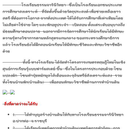
โรงเรียนธรรมจารินีวิทยา ซึ่งเป็นโรงเรียนเอกชนประเภท
การศึกษาสงเคราะห์ ที่จัดตั้งขึ้นด้วยวัตถุประสงค์ เพื่อช่วยเหลือเยาว
สตรี ที่ต้องการโอกาส จากทั่งประเทศ ให้ได้รับการศึกษาที่เท่าเทียมโดย
ไม่เสียค่าใช้จ่าย ใดๆ และพักอยูประจำ เปิดสอน ตั้งแต่ระดับอนุบาลถึง
มัธยมศึกษาตอนปลาย นอกจากมีการจัดการศึกษาให้นักเรียนได้มีทักษะ
ความรู้ทางวิชาการตามหลักสูตรแกนกลาง ของกระทรวงศึกษาธิการ
แล้ว โรงเรียนยังได้ฝึกสอนนักเรียนให้มีทักษะชีวิตและทักษะวิชาชีพอีก
ด้วย
ทั้งนี้ ทางโรงเรียน ได้จัดทำโครงการเกษตรทฤษฎีใหม่ในเชิง
ศูนย์การเรียนรู้แบบฟาร์มสเตย์ ขึ้น ซึ่งในโครงการประกอบด้วย โซน
แปลงผัก โซนทำปุ๋ยหมักมูลไส้เดือนและจุลินทรีย์สังเคราะห์แสง รวม
ทั้งโซนบ้านพัก(บ้านดิน) เพื่อสอนทักษะวิชาชีพด้านการทำบ้านดิน
สิ่งที่คาดว่าจะได้รับ
1. ได้ทำบุญสร้างบ้านดินให้กับทางโรงเรียนธรรมจารินีวิทยา
อ.ปากท่อ จ.ราชบุรี
2. ได้เรียนรู้เทคนิคการทำบ้านดิน(เทคนิคการทำก้อน การ