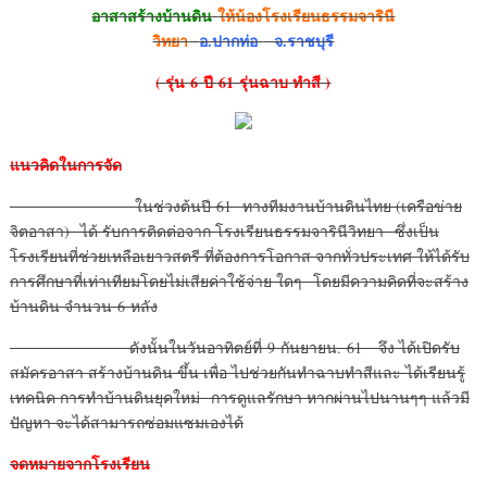
อาสาสร้างบ้านดิน
ให้น้องโรงเรียนธรรมจารินี
วิทยา
อ.ปากท่อ
จ.ราชบุรี
( รุ่น
6 ปี 61 รุ่นฉาบ ทำสี )
แนวคิดในการจัด
ในช่วงต้นปี 61 ทางทีมงานบ้านดินไทย (เครือข่าย
จิตอาสา) ได้ รับการติดต่อจาก โรงเรียนธรรมจารินีวิทยา ซึ่งเป็น
โรงเรียนที่ช่วยเหลือเยาวสตรี ที่ต้องการโอกาส จากทั่วประเทศ ให้ได้รับ
การศึกษาที่เท่าเทียมโดยไม่เสียค่าใช้จ่าย ใดๆ โดยมีความคิดที่จะสร้าง
บ้านดิน จำนวน 6 หลัง
ดังนั้นในวันอาทิตย์ที่ 9 กันยายน. 61 จึง ได้เปิดรับ
สมัครอาสา สร้างบ้านดิน ขึ้น เพื่อ ไปช่วยกันทำฉาบทำสีและ ได้เรียนรู้
เทคนิค การทำบ้านดินยุคใหม่ การดูแลรักษา หากผ่านไปนานๆๆ แล้วมี
ปัญหา จะได้สามารถซ่อมแซมเองได้
จดหมายจากโรงเรียน