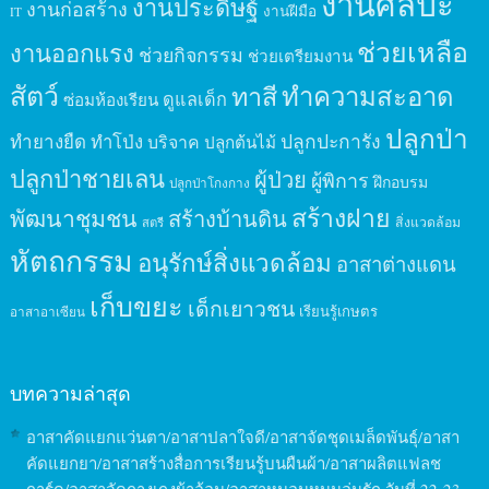
งานศิลปะ
งานประดิษฐ์
งานก่อสร้าง
งานฝีมือ
IT
ช่วยเหลือ
งานออกแรง
ช่วยกิจกรรม
ช่วยเตรียมงาน
สัตว์
ทาสี
ทำความสะอาด
ดูแลเด็ก
ซ่อมห้องเรียน
ปลูกป่า
ปลูกปะการัง
ทำยางยืด
ทำโป่ง
บริจาค
ปลูกต้นไม้
ปลูกป่าชายเลน
ผู้ป่วย
ผู้พิการ
ฝึกอบรม
ปลูกป่าโกงกาง
สร้างฝาย
พัฒนาชุมชน
สร้างบ้านดิน
สิ่งแวดล้อม
สตรี
หัตถกรรม
อนุรักษ์สิ่งแวดล้อม
อาสาต่างแดน
เก็บขยะ
เด็กเยาวชน
เรียนรู้เกษตร
อาสาอาเซียน
บทความล่าสุด
อาสาคัดแยกแว่นตา/อาสาปลาใจดี/อาสาจัดชุดเมล็ดพันธุ์/อาสา
คัดแยกยา/อาสาสร้างสื่อการเรียนรู้บนผืนผ้า/อาสาผลิตแฟลช