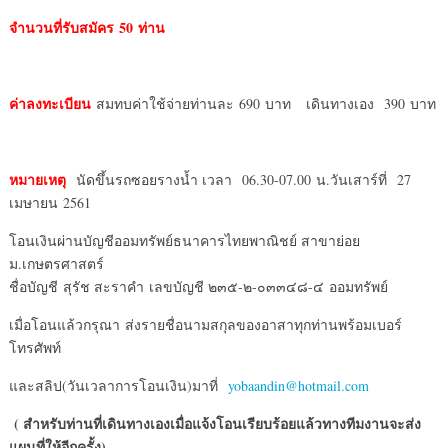
จำนวนที่รับสมัคร
50 ท่าน
ค่าลงทะเบียน
สมทบค่าใช้จ่ายท่านละ 690 บาท เดินทางเอง 390 บาท
หมายเหตุ
นัดขึ้นรถซอยรางน้ำ เวลา 06.30-07.00 น.วันเสาร์ที่ 27
เมษายน 2561
โอนเงินผ่านบัญชีออมทรัพย์ธนาคารไทยพาณิชย์ สาขาย่อย
ม.เกษตรศาสตร์
ชื่อบัญชี สุรัช สะราคำ เลขบัญชี ๒๓๕-๒-๐๓๓๔๘-๔ ออมทรัพย์
เมื่อโอนแล้วกรุณา ส่งรายชื่อนามสกุลของอาสาทุกท่านพร้อมเบอร์
โทรศัพท์
และสลิป(วันเวลาการโอนเงิน)มาที่
yobaandin@hotmail.com
( สำหรับท่านที่เดินทางเองเมื่อแจ้งโอนเรียบร้อยแล้วทางทีมงานจะส่ง
แผนที่ให้อีกครั้ง)