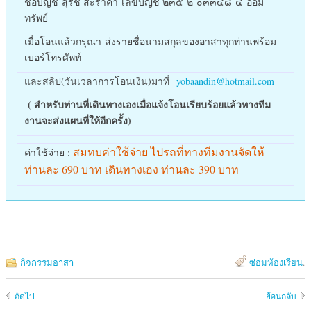
ชื่อบัญชี สุรัช สะราคำ เลขบัญชี ๒๓๕-๒-๐๓๓๔๘-๔ ออม
ทรัพย์
เมื่อโอนแล้วกรุณา ส่งรายชื่อนามสกุลของอาสาทุกท่านพร้อม
เบอร์โทรศัพท์
และสลิป(วันเวลาการโอนเงิน)มาที่
yobaandin@hotmail.com
( สำหรับท่านที่เดินทางเองเมื่อแจ้งโอนเรียบร้อยแล้วทางทีม
งานจะส่งแผนที่ให้อีกครั้ง)
สมทบค่าใช้จ่าย ไปรถที่ทางทีมงานจัดให้
ค่าใช้จ่าย :
ท่านละ 690 บาท เดินทางเอง ท่านละ 390 บาท
กิจกรรมอาสา
ซ่อมห้องเรียน
.
ถัดไป
ย้อนกลับ