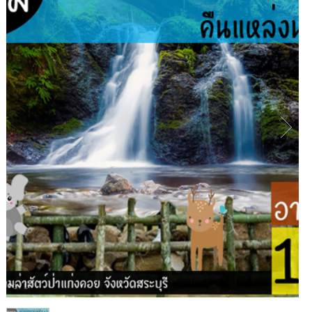
1
/
1