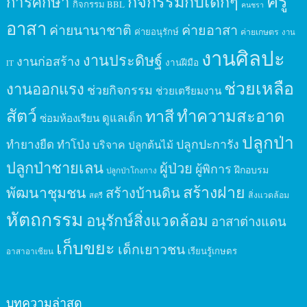
ครู
กิจกรรมกับเด็กๆ
การศึกษา
กิจกรรม BBL
คนชรา
อาสา
ค่ายนานาชาติ
ค่ายอาสา
ค่ายอนุรักษ์
ค่ายเกษตร
งาน
งานศิลปะ
งานประดิษฐ์
งานก่อสร้าง
งานฝีมือ
IT
ช่วยเหลือ
งานออกแรง
ช่วยกิจกรรม
ช่วยเตรียมงาน
สัตว์
ทาสี
ทำความสะอาด
ดูแลเด็ก
ซ่อมห้องเรียน
ปลูกป่า
ปลูกปะการัง
ทำยางยืด
ทำโป่ง
บริจาค
ปลูกต้นไม้
ปลูกป่าชายเลน
ผู้ป่วย
ผู้พิการ
ฝึกอบรม
ปลูกป่าโกงกาง
สร้างฝาย
พัฒนาชุมชน
สร้างบ้านดิน
สิ่งแวดล้อม
สตรี
หัตถกรรม
อนุรักษ์สิ่งแวดล้อม
อาสาต่างแดน
เก็บขยะ
เด็กเยาวชน
เรียนรู้เกษตร
อาสาอาเซียน
บทความล่าสุด