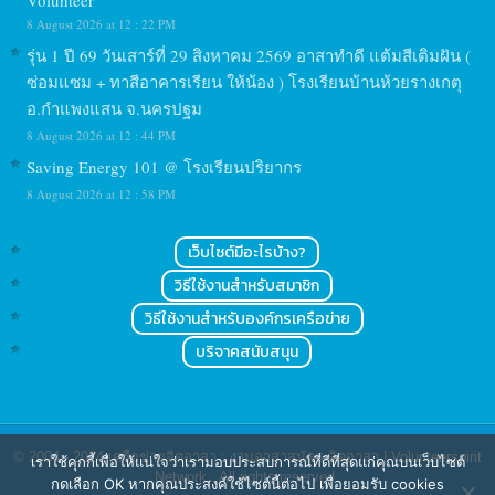
Volunteer
8 August 2026 at 12 : 22 PM
รุ่น 1 ปี 69 วันเสาร์ที่ 29 สิงหาคม 2569 อาสาทำดี แต้มสีเติมฝัน (
ซ่อมแซม + ทาสีอาคารเรียน ให้น้อง ) โรงเรียนบ้านห้วยรางเกตุ
อ.กำแพงแสน จ.นครปฐม
8 August 2026 at 12 : 44 PM
Saving Energy 101 @ โรงเรียนปริยากร
8 August 2026 at 12 : 58 PM
เว็บไซต์มีอะไรบ้าง?
วิธีใช้งานสำหรับสมาชิก
วิธีใช้งานสำหรับองค์กรเครือข่าย
บริจาคสนับสนุน
© 2004 - 2024
เครือข่ายจิตอาสา : งานอาสาสมัคร จิตอาสา | Volunteerspirit
เราใช้คุกกี้เพื่อให้แน่ใจว่าเรามอบประสบการณ์ที่ดีที่สุดแก่คุณบนเว็บไซต์
Network
. All rights reserved.
กดเลือก OK หากคุณประสงค์ใช้ไซต์นี้ต่อไป เพื่อยอมรับ cookies