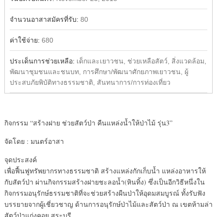
จำนวนอาสาสมัครที่รับ:
80
ค่าใช้จ่าย:
680
ประเด็นการช่วยเหลือ:
เด็กและเยาวชน, ช่วยเหลือสัตว์, สิ่งแวดล้อม,
พัฒนาชุมชนและชนบท, การศึกษา/พัฒนาศักยภาพเยาวชน, ผู้
ประสบภัยพิบัติทางธรรมชาติ, สันทนาการ/การท่องเที่ยว
กิจกรรม “สร้างฝาย ช่วยสัตว์ป่า คืนแหล่งน้ำให้ป่าไม้ รุ่น3”
จัดโดย : มนตร์อาสา
จุดประสงค์
เพื่อฟื้นฟูทรัพยากรทางธรรมชาติ สร้างแหล่งกักเก็บน้ำ แหล่งอาหารให้
กับสัตว์ป่า ผ่านกิจกรรมสร้างฝายชะลอน้ำ(หินทิ้ง) ซึ่งเป็นอีกวิธีหนึ่งใน
กิจกรรมอนุรักษ์ธรรมชาติที่จะช่วยสร้างผืนป่าให้อุดมสมบูรณ์ ทั้งรับฟัง
บรรยายจากผู้เชี่ยวชาญ ด้านการอนุรักษ์ป่าไม้และสัตว์ป่า ณ เขตห้ามล่า
สัตว์ป่าแก่งคอย สระบุรี