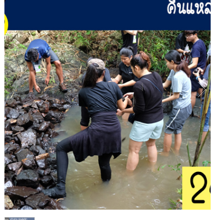
1
/
1