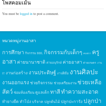
โพสคอมเม้น
You must be
logged in
to post a comment.
หมวดหมู่งานอาสา
ครู
กิจกรรมกับเด็กๆ
การศึกษา
กิจกรรม BBL
คนชรา
อาสา
ค่ายนานาชาติ
ค่ายอาสา
ค่ายอนุรักษ์
ค่ายเกษตร
งาน
งานศิลปะ
งานประดิษฐ์
งานก่อสร้าง
งานฝีมือ
IT
ช่วยเหลือ
งานออกแรง
ช่วยกิจกรรม
ช่วยเตรียมงาน
สัตว์
ทาสี
ทำความสะอาด
ดูแลเด็ก
ซ่อมห้องเรียน
ปลูกป่า
ปลูกปะการัง
ทำยางยืด
ทำโป่ง
บริจาค
ปลูกต้นไม้