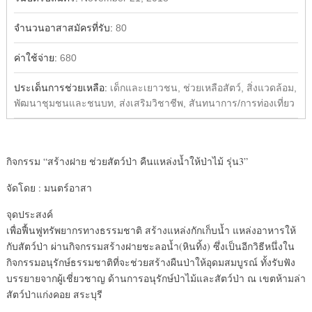
จำนวนอาสาสมัครที่รับ:
80
ค่าใช้จ่าย:
680
ประเด็นการช่วยเหลือ:
เด็กและเยาวชน, ช่วยเหลือสัตว์, สิ่งแวดล้อม,
พัฒนาชุมชนและชนบท, ส่งเสริมวิชาชีพ, สันทนาการ/การท่องเที่ยว
กิจกรรม “สร้างฝาย ช่วยสัตว์ป่า คืนแหล่งน้ำให้ป่าไม้ รุ่น3”
จัดโดย : มนตร์อาสา
จุดประสงค์
เพื่อฟื้นฟูทรัพยากรทางธรรมชาติ สร้างแหล่งกักเก็บน้ำ แหล่งอาหารให้
กับสัตว์ป่า ผ่านกิจกรรมสร้างฝายชะลอน้ำ(หินทิ้ง) ซึ่งเป็นอีกวิธีหนึ่งใน
กิจกรรมอนุรักษ์ธรรมชาติที่จะช่วยสร้างผืนป่าให้อุดมสมบูรณ์ ทั้งรับฟัง
บรรยายจากผู้เชี่ยวชาญ ด้านการอนุรักษ์ป่าไม้และสัตว์ป่า ณ เขตห้ามล่า
สัตว์ป่าแก่งคอย สระบุรี