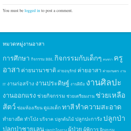
You must be
logged in
to post a comment.
หมวดหมู่งานอาสา
ครู
กิจกรรมกับเด็กๆ
การศึกษา
กิจกรรม BBL
คนชรา
อาสา
ค่ายนานาชาติ
ค่ายอาสา
ค่ายอนุรักษ์
ค่ายเกษตร
งาน
งานศิลปะ
งานประดิษฐ์
งานก่อสร้าง
งานฝีมือ
IT
ช่วยเหลือ
งานออกแรง
ช่วยกิจกรรม
ช่วยเตรียมงาน
สัตว์
ทาสี
ทำความสะอาด
ดูแลเด็ก
ซ่อมห้องเรียน
ปลูกป่า
ปลูกปะการัง
ทำยางยืด
ทำโป่ง
บริจาค
ปลูกต้นไม้
ปลูกป่าชายเลน
ผู้ป่วย
ผู้พิการ
ฝึกอบรม
ปลูกป่าโกงกาง