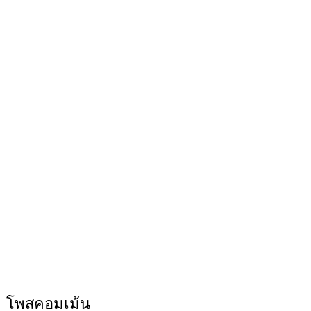
โพสคอมเม้น