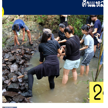
1
/
1