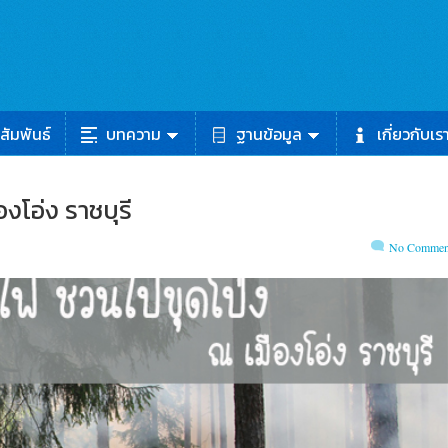
สัมพันธ์
บทความ
ฐานข้อมูล
เกี่ยวกับเร
งโอ่ง ราชบุรี
No Commen