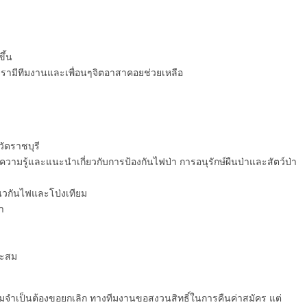
ึ้น
มเรามีทีมงานและเพื่อนๆจิตอาสาคอยช่วยเหลือ
วัดราชบุรี
ห้ความรู้และแนะนำเกี่ยวกับการป้องกันไฟป่า การอนุรักษ์ผืนป่าและสัตว์ป่า
งแนวกันไฟและโป่งเทียม
า
าะสม
วามจำเป็นต้องขอยกเลิก ทางทีมงานขอสงวนสิทธิ์ในการคืนค่าสมัคร แต่