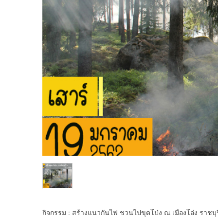
กิจกรรม : สร้างแนวกันไฟ ชวนไปขุดโป่ง ณ เมืองโอ่ง ราชบุร