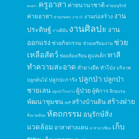
ครูอาสา
ค่ายนานาชาติ
ค่ายอนุรักษ์
คนชรา
งาน
ค่ายอาสา
งานก่อสร้าง
ค่ายเกษตร
งาน IT
งานศิลปะ
ประดิษฐ์
งาน
งานฝีมือ
ช่วย
ออกแรง
ช่วยกิจกรรม
ช่วยเตรียมงาน
เหลือสัตว์
ทาสี
ดูแลเด็ก
ซ่อมห้องเรียน
ทำความสะอาด
ทำยางยืด
ทำโป่ง
บริจาค
ปลูกป่า
ปลูกป่า
ปลูกปะการัง
ปลูกต้นไม้
ชายเลน
ผู้ป่วย
ผู้พิการ
ฝึกอบรม
ปลูกป่าโกงกาง
สร้างฝาย
พัฒนาชุมชน
สร้างบ้านดิน
สตรี
หัตถกรรม
อนุรักษ์สิ่ง
สิ่งแวดล้อม
เก็บ
แวดล้อม
อาสาต่างแดน
อาสาอาเซียน
ขยะ